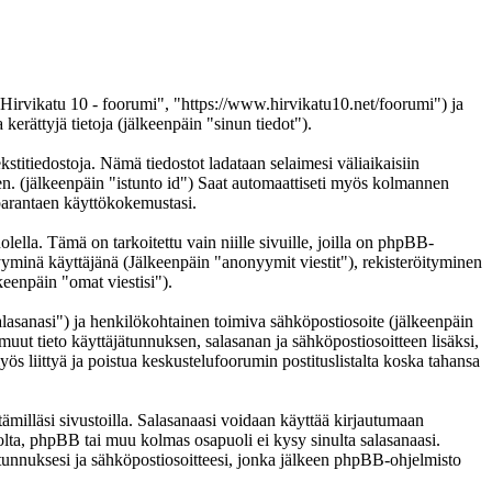
 "Hirvikatu 10 - foorumi", "https://www.hirvikatu10.net/foorumi") ja
ättyjä tietoja (jälkeenpäin "sinun tiedot").
kstitiedostoja. Nämä tiedostot ladataan selaimesi väliaikaisiin
een. (jälkeenpäin "istunto id") Saat automaattiseti myös kolmannen
n parantaen käyttökokemustasi.
a. Tämä on tarkoitettu vain niille sivuille, joilla on phpBB-
nyyminä käyttäjänä (Jälkeenpäin "anonyymit viestit"), rekisteröityminen
keenpäin "omat viestisi").
salasanasi") ja henkilökohtainen toimiva sähköpostiosoite (jälkeenpäin
i muut tieto käyttäjätunnuksen, salasanan ja sähköpostiosoitteen lisäksi,
ös liittyä ja poistua keskustelufoorumin postituslistalta koska tahansa
ämilläsi sivustoilla. Salasanaasi voidaan käyttää kirjautumaan
tolta, phpBB tai muu kolmas osapuoli ei kysy sinulta salasanaasi.
unnuksesi ja sähköpostiosoitteesi, jonka jälkeen phpBB-ohjelmisto