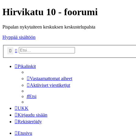
Hirvikatu 10 - foorumi
Pispalan nykytaiteen keskuksen keskustelupalsta
Hyppää sisältöön
Etsi
Tarkennettu haku
Pikalinkit
Vastaamattomat aiheet
Aktiiviset viestiketjut
Etsi
UKK
Kirjaudu sisään
Rekisteröidy
Etusivu