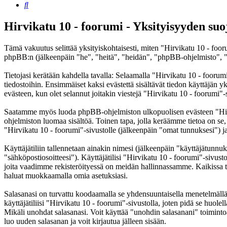
Etsi
Hirvikatu 10 - foorumi - Yksityisyyden suo
Tämä vakuutus selittää yksityiskohtaisesti, miten "Hirvikatu 10 - foor
phpBB:n (jälkeenpäin "he", "heitä", "heidän", "phpBB-ohjelmisto", "
Tietojasi kerätään kahdella tavalla: Selaamalla "Hirvikatu 10 - foorumi
tiedostoihin. Ensimmäiset kaksi evästettä sisältävät tiedon käyttäjän 
evästeen, kun olet selannut joitakin viestejä "Hirvikatu 10 - foorumi"-
Saatamme myös luoda phpBB-ohjelmiston ulkopuolisen evästeen "Hirvik
ohjelmiston luomaa sisältöä. Toinen tapa, jolla keräämme tietoa on se,
"Hirvikatu 10 - foorumi"-sivustolle (jälkeenpäin "omat tunnuksesi") ja 
Käyttäjätiliin tallennetaan ainakin nimesi (jälkeenpäin "käyttäjätunnuk
"sähköpostiosoitteesi"). Käyttäjätilisi "Hirvikatu 10 - foorumi"-sivusto
joita vaadimme rekisteröityessä on meidän hallinnassamme. Kaikissa tapa
haluat muokkaamalla omia asetuksiasi.
Salasanasi on turvattu koodaamalla se yhdensuuntaisella menetelmällä. 
käyttäjätiliisi "Hirvikatu 10 - foorumi"-sivustolla, joten pidä se huol
Mikäli unohdat salasanasi. Voit käyttää "unohdin salasanani" toimin
luo uuden salasanan ja voit kirjautua jälleen sisään.