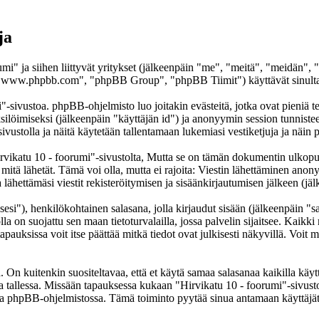
ja
umi" ja siihen liittyvät yritykset (jälkeenpäin "me", "meitä", "meidän",
www.phpbb.com", "phpBB Group", "phpBB Tiimit") käyttävät sinulta ker
"-sivustoa. phpBB-ohjelmisto luo joitakin evästeitä, jotka ovat pieniä te
yksilöimiseksi (jälkeenpäin "käyttäjän id") ja anonyymin session tunnist
sivustolla ja näitä käytetään tallentamaan lukemiasi vestiketjuja ja näi
atu 10 - foorumi"-sivustolta, Mutta se on tämän dokumentin ulkopuolell
 mitä lähetät. Tämä voi olla, mutta ei rajoita: Viestin lähettäminen ano
lähettämäsi viestit rekisteröitymisen ja sisäänkirjautumisen jälkeen (jäl
sesi"), henkilökohtainen salasana, jolla kirjaudut sisään (jälkeenpäin "
lla on suojattu sen maan tietoturvalailla, jossa palvelin sijaitsee. Kaikk
uksissa voit itse päättää mitkä tiedot ovat julkisesti näkyvillä. Voit my
On kuitenkin suositeltavaa, että et käytä samaa salasanaa kaikilla käytt
ella tallessa. Missään tapauksessa kukaan "Hirvikatu 10 - foorumi"-sivus
toa phpBB-ohjelmistossa. Tämä toiminto pyytää sinua antamaan käyttäjät