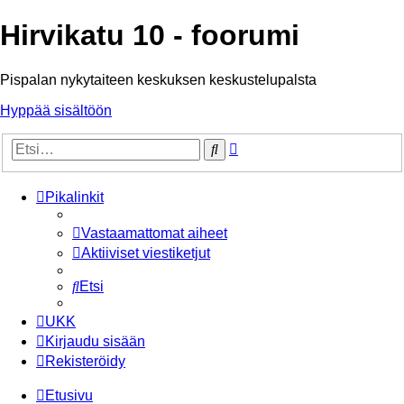
Hirvikatu 10 - foorumi
Pispalan nykytaiteen keskuksen keskustelupalsta
Hyppää sisältöön
Tarkennettu
Etsi
haku
Pikalinkit
Vastaamattomat aiheet
Aktiiviset viestiketjut
Etsi
UKK
Kirjaudu sisään
Rekisteröidy
Etusivu