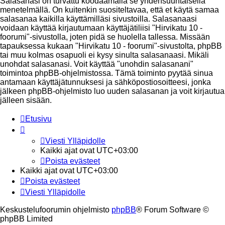
Salasanasi on turvattu koodaamalla se yhdensuuntaisella
menetelmällä. On kuitenkin suositeltavaa, että et käytä samaa
salasanaa kaikilla käyttämilläsi sivustoilla. Salasanaasi
voidaan käyttää kirjautumaan käyttäjätiliisi "Hirvikatu 10 -
foorumi"-sivustolla, joten pidä se huolella tallessa. Missään
tapauksessa kukaan "Hirvikatu 10 - foorumi"-sivustolta, phpBB
tai muu kolmas osapuoli ei kysy sinulta salasanaasi. Mikäli
unohdat salasanasi. Voit käyttää "unohdin salasanani"
toimintoa phpBB-ohjelmistossa. Tämä toiminto pyytää sinua
antamaan käyttäjätunnuksesi ja sähköpostiosoitteesi, jonka
jälkeen phpBB-ohjelmisto luo uuden salasanan ja voit kirjautua
jälleen sisään.
Etusivu
Viesti Ylläpidolle
Kaikki ajat ovat
UTC+03:00
Poista evästeet
Kaikki ajat ovat
UTC+03:00
Poista evästeet
Viesti Ylläpidolle
Keskustelufoorumin ohjelmisto
phpBB
® Forum Software ©
phpBB Limited