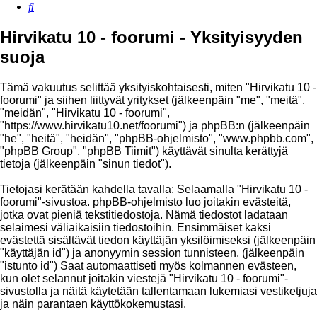
Etsi
Hirvikatu 10 - foorumi - Yksityisyyden
suoja
Tämä vakuutus selittää yksityiskohtaisesti, miten "Hirvikatu 10 -
foorumi" ja siihen liittyvät yritykset (jälkeenpäin "me", "meitä",
"meidän", "Hirvikatu 10 - foorumi",
"https://www.hirvikatu10.net/foorumi") ja phpBB:n (jälkeenpäin
"he", "heitä", "heidän", "phpBB-ohjelmisto", "www.phpbb.com",
"phpBB Group", "phpBB Tiimit") käyttävät sinulta kerättyjä
tietoja (jälkeenpäin "sinun tiedot").
Tietojasi kerätään kahdella tavalla: Selaamalla "Hirvikatu 10 -
foorumi"-sivustoa. phpBB-ohjelmisto luo joitakin evästeitä,
jotka ovat pieniä tekstitiedostoja. Nämä tiedostot ladataan
selaimesi väliaikaisiin tiedostoihin. Ensimmäiset kaksi
evästettä sisältävät tiedon käyttäjän yksilöimiseksi (jälkeenpäin
"käyttäjän id") ja anonyymin session tunnisteen. (jälkeenpäin
"istunto id") Saat automaattiseti myös kolmannen evästeen,
kun olet selannut joitakin viestejä "Hirvikatu 10 - foorumi"-
sivustolla ja näitä käytetään tallentamaan lukemiasi vestiketjuja
ja näin parantaen käyttökokemustasi.