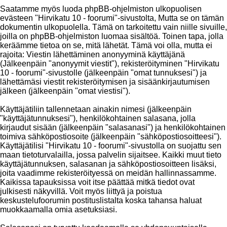
Saatamme myös luoda phpBB-ohjelmiston ulkopuolisen
evästeen "Hirvikatu 10 - foorumi"-sivustolta, Mutta se on tämän
dokumentin ulkopuolella. Tämä on tarkoitettu vain niille sivuille,
joilla on phpBB-ohjelmiston luomaa sisältöä. Toinen tapa, jolla
keräämme tietoa on se, mitä lähetät. Tämä voi olla, mutta ei
rajoita: Viestin lähettäminen anonyyminä käyttäjänä
(Jälkeenpäin "anonyymit viestit"), rekisteröityminen "Hirvikatu
10 - foorumi"-sivustolle (jälkeenpäin "omat tunnuksesi") ja
lähettämäsi viestit rekisteröitymisen ja sisäänkirjautumisen
jälkeen (jälkeenpäin "omat viestisi").
Käyttäjätiliin tallennetaan ainakin nimesi (jälkeenpäin
"käyttäjätunnuksesi"), henkilökohtainen salasana, jolla
kirjaudut sisään (jälkeenpäin "salasanasi") ja henkilökohtainen
toimiva sähköpostiosoite (jälkeenpäin "sähköpostiosoitteesi").
Käyttäjätilisi "Hirvikatu 10 - foorumi"-sivustolla on suojattu sen
maan tietoturvalailla, jossa palvelin sijaitsee. Kaikki muut tieto
käyttäjätunnuksen, salasanan ja sähköpostiosoitteen lisäksi,
joita vaadimme rekisteröityessä on meidän hallinnassamme.
Kaikissa tapauksissa voit itse päättää mitkä tiedot ovat
julkisesti näkyvillä. Voit myös liittyä ja poistua
keskustelufoorumin postituslistalta koska tahansa haluat
muokkaamalla omia asetuksiasi.