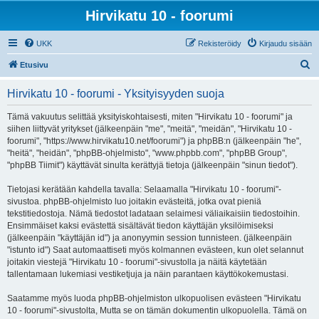
Hirvikatu 10 - foorumi
UKK
Rekisteröidy
Kirjaudu sisään
E
Etusivu
t
Hirvikatu 10 - foorumi - Yksityisyyden suoja
s
i
Tämä vakuutus selittää yksityiskohtaisesti, miten "Hirvikatu 10 - foorumi" ja
siihen liittyvät yritykset (jälkeenpäin "me", "meitä", "meidän", "Hirvikatu 10 -
foorumi", "https://www.hirvikatu10.net/foorumi") ja phpBB:n (jälkeenpäin "he",
"heitä", "heidän", "phpBB-ohjelmisto", "www.phpbb.com", "phpBB Group",
"phpBB Tiimit") käyttävät sinulta kerättyjä tietoja (jälkeenpäin "sinun tiedot").
Tietojasi kerätään kahdella tavalla: Selaamalla "Hirvikatu 10 - foorumi"-
sivustoa. phpBB-ohjelmisto luo joitakin evästeitä, jotka ovat pieniä
tekstitiedostoja. Nämä tiedostot ladataan selaimesi väliaikaisiin tiedostoihin.
Ensimmäiset kaksi evästettä sisältävät tiedon käyttäjän yksilöimiseksi
(jälkeenpäin "käyttäjän id") ja anonyymin session tunnisteen. (jälkeenpäin
"istunto id") Saat automaattiseti myös kolmannen evästeen, kun olet selannut
joitakin viestejä "Hirvikatu 10 - foorumi"-sivustolla ja näitä käytetään
tallentamaan lukemiasi vestiketjuja ja näin parantaen käyttökokemustasi.
Saatamme myös luoda phpBB-ohjelmiston ulkopuolisen evästeen "Hirvikatu
10 - foorumi"-sivustolta, Mutta se on tämän dokumentin ulkopuolella. Tämä on