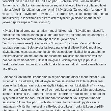
tarkoitettu vain niille sivuille, joilla on phpBB-ohjelmiston luomaa sisältöä.
Toinen tapa, jolla keräämme tietoa on se, mitä lähetät. Tämä voi olla, mutta ei
rajoita: Viestin lähettäminen anonyyminä käyttäjänä (Jälkeenpäin "anonyymit
viestit"), rekisteröityminen "Hirvikatu 10 - foorumi"-sivustolle (jälkeenpäin "omat
tunnuksesi") ja lähettämäsi viestit rekisteröitymisen ja sisäänkirjautumisen
jälkeen (jälkeenpäin "omat viestisi").
Käyttäjätiliin tallennetaan ainakin nimesi (jälkeenpäin "käyttäjätunnuksesi"),
henkilökohtainen salasana, jolla kirjaudut sisään (jälkeenpäin "salasanasi") ja
henkilökohtainen toimiva sähköpostiosoite (jälkeenpäin
"sähköpostiosoitteesi"). Käyttäjätilisi "Hirvikatu 10 - foorumi"-sivustolla on
suojattu sen maan tietoturvalailla, jossa palvelin sijaitsee. Kaikki muut tieto
käyttäjätunnuksen, salasanan ja sähköpostiosoitteen lisäksi, joita vaadimme
rekisteröityessä on meidän hallinnassamme. Kaikissa tapauksissa voit itse
päättää mitkä tiedot ovat julkisesti näkyvillä. Voit myös liittyä ja poistua
keskustelufoorumin postituslistalta koska tahansa haluat muokkaamalla omia
asetuksiasi.
Salasanasi on turvattu koodaamalla se yhdensuuntaisella menetelmällä. On
kuitenkin suositeltavaa, että et käytä samaa salasanaa kaikilla käyttämilläsi
sivustoilla. Salasanaasi voidaan käyttää kirjautumaan käyttäjätiliisi "Hirvikatu
10 - foorumi"-sivustolla, joten pidä se huolella tallessa. Missään tapauksessa
kukaan "Hirvikatu 10 - foorumi"-sivustolta, phpBB tai muu kolmas osapuoli ei
kysy sinulta salasanaasi. Mikäli unohdat salasanasi. Voit käyttää "unohdin
salasanani" toimintoa phpBB-ohjelmistossa. Tämä toiminto pyytää sinua
antamaan käyttäjätunnuksesi ja sähköpostiosoitteesi, jonka jälkeen phpBB-
ohjelmisto luo uuden salasanan ja voit kirjautua jälleen sisään.