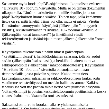
Saatamme myös luoda phpBB-ohjelmiston ulkopuolisen evästeen
"Hirvikatu 10 - foorumi"-sivustolta, Mutta se on tämän dokumentin
ulkopuolella. Tämä on tarkoitettu vain niille sivuille, joilla on
phpBB-ohjelmiston luomaa sisältöä. Toinen tapa, jolla keräämme
tietoa on se, mitä lähetät. Tämä voi olla, mutta ei rajoita: Viestin
lähettäminen anonyyminä käyttäjänä (Jälkeenpäin "anonyymit
viestit"), rekisteröityminen "Hirvikatu 10 - foorumi"-sivustolle
(jälkeenpäin "omat tunnuksesi") ja lähettämäsi viestit
rekisteröitymisen ja sisäänkirjautumisen jälkeen (jälkeenpäin "omat
viestisi").
Käyttäjätiliin tallennetaan ainakin nimesi (jälkeenpäin
"käyttäjätunnuksesi"), henkilökohtainen salasana, jolla kirjaudut
sisään (jälkeenpäin "salasanasi") ja henkilökohtainen toimiva
sähköpostiosoite (jälkeenpäin "sähköpostiosoitteesi"). Käyttäjätilisi
"Hirvikatu 10 - foorumi"-sivustolla on suojattu sen maan
tietoturvalailla, jossa palvelin sijaitsee. Kaikki muut tieto
käyttäjätunnuksen, salasanan ja sähköpostiosoitteen lisäksi, joita
vaadimme rekisteröityessä on meidän hallinnassamme. Kaikissa
tapauksissa voit itse päättää mitkä tiedot ovat julkisesti näkyvillä.
Voit myös liittyä ja poistua keskustelufoorumin postituslistalta koska
tahansa haluat muokkaamalla omia asetuksiasi.
Salasanasi on turvattu koodaamalla se yhdensuuntaisella
menetelmällä. On kuitenkin suositeltavaa, että et käytä samaa