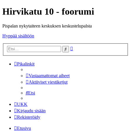
Hirvikatu 10 - foorumi
Pispalan nykytaiteen keskuksen keskustelupalsta
Hyppää sisältöön
Tarkennettu
Etsi
haku
Pikalinkit
Vastaamattomat aiheet
Aktiiviset viestiketjut
Etsi
UKK
Kirjaudu sisään
Rekisteröidy
Etusivu