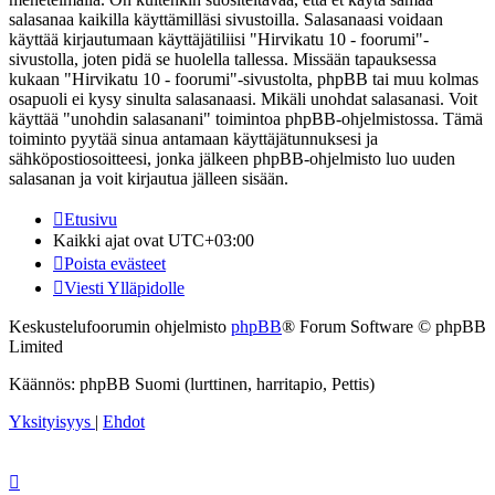
salasanaa kaikilla käyttämilläsi sivustoilla. Salasanaasi voidaan
käyttää kirjautumaan käyttäjätiliisi "Hirvikatu 10 - foorumi"-
sivustolla, joten pidä se huolella tallessa. Missään tapauksessa
kukaan "Hirvikatu 10 - foorumi"-sivustolta, phpBB tai muu kolmas
osapuoli ei kysy sinulta salasanaasi. Mikäli unohdat salasanasi. Voit
käyttää "unohdin salasanani" toimintoa phpBB-ohjelmistossa. Tämä
toiminto pyytää sinua antamaan käyttäjätunnuksesi ja
sähköpostiosoitteesi, jonka jälkeen phpBB-ohjelmisto luo uuden
salasanan ja voit kirjautua jälleen sisään.
Etusivu
Kaikki ajat ovat
UTC+03:00
Poista evästeet
Viesti Ylläpidolle
Keskustelufoorumin ohjelmisto
phpBB
® Forum Software © phpBB
Limited
Käännös: phpBB Suomi (lurttinen, harritapio, Pettis)
Yksityisyys
|
Ehdot