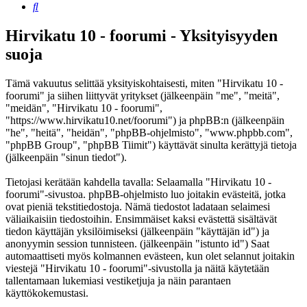
Etsi
Hirvikatu 10 - foorumi - Yksityisyyden
suoja
Tämä vakuutus selittää yksityiskohtaisesti, miten "Hirvikatu 10 -
foorumi" ja siihen liittyvät yritykset (jälkeenpäin "me", "meitä",
"meidän", "Hirvikatu 10 - foorumi",
"https://www.hirvikatu10.net/foorumi") ja phpBB:n (jälkeenpäin
"he", "heitä", "heidän", "phpBB-ohjelmisto", "www.phpbb.com",
"phpBB Group", "phpBB Tiimit") käyttävät sinulta kerättyjä tietoja
(jälkeenpäin "sinun tiedot").
Tietojasi kerätään kahdella tavalla: Selaamalla "Hirvikatu 10 -
foorumi"-sivustoa. phpBB-ohjelmisto luo joitakin evästeitä, jotka
ovat pieniä tekstitiedostoja. Nämä tiedostot ladataan selaimesi
väliaikaisiin tiedostoihin. Ensimmäiset kaksi evästettä sisältävät
tiedon käyttäjän yksilöimiseksi (jälkeenpäin "käyttäjän id") ja
anonyymin session tunnisteen. (jälkeenpäin "istunto id") Saat
automaattiseti myös kolmannen evästeen, kun olet selannut joitakin
viestejä "Hirvikatu 10 - foorumi"-sivustolla ja näitä käytetään
tallentamaan lukemiasi vestiketjuja ja näin parantaen
käyttökokemustasi.