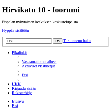
Hirvikatu 10 - foorumi
Pispalan nykytaiteen keskuksen keskustelupalsta
Hyppää sisältöön
Tarkennettu haku
Etsi
Pikalinkit
Vastaamattomat aiheet
Aktiiviset viestiketjut
Etsi
UKK
Kirjaudu sisään
Rekisteröidy
Etusivu
Etsi