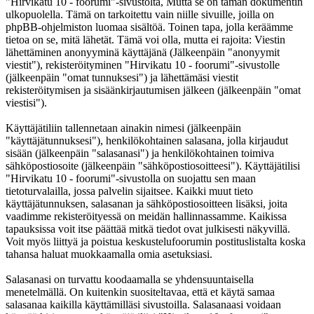
"Hirvikatu 10 - foorumi"-sivustolta, Mutta se on tämän dokumentin
ulkopuolella. Tämä on tarkoitettu vain niille sivuille, joilla on
phpBB-ohjelmiston luomaa sisältöä. Toinen tapa, jolla keräämme
tietoa on se, mitä lähetät. Tämä voi olla, mutta ei rajoita: Viestin
lähettäminen anonyyminä käyttäjänä (Jälkeenpäin "anonyymit
viestit"), rekisteröityminen "Hirvikatu 10 - foorumi"-sivustolle
(jälkeenpäin "omat tunnuksesi") ja lähettämäsi viestit
rekisteröitymisen ja sisäänkirjautumisen jälkeen (jälkeenpäin "omat
viestisi").
Käyttäjätiliin tallennetaan ainakin nimesi (jälkeenpäin
"käyttäjätunnuksesi"), henkilökohtainen salasana, jolla kirjaudut
sisään (jälkeenpäin "salasanasi") ja henkilökohtainen toimiva
sähköpostiosoite (jälkeenpäin "sähköpostiosoitteesi"). Käyttäjätilisi
"Hirvikatu 10 - foorumi"-sivustolla on suojattu sen maan
tietoturvalailla, jossa palvelin sijaitsee. Kaikki muut tieto
käyttäjätunnuksen, salasanan ja sähköpostiosoitteen lisäksi, joita
vaadimme rekisteröityessä on meidän hallinnassamme. Kaikissa
tapauksissa voit itse päättää mitkä tiedot ovat julkisesti näkyvillä.
Voit myös liittyä ja poistua keskustelufoorumin postituslistalta koska
tahansa haluat muokkaamalla omia asetuksiasi.
Salasanasi on turvattu koodaamalla se yhdensuuntaisella
menetelmällä. On kuitenkin suositeltavaa, että et käytä samaa
salasanaa kaikilla käyttämilläsi sivustoilla. Salasanaasi voidaan