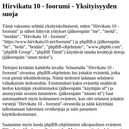
Hirvikatu 10 - foorumi - Yksityisyyden
suoja
Tämä vakuutus selittää yksityiskohtaisesti, miten "Hirvikatu 10 -
foorumi" ja siihen liittyvät yritykset (jälkeenpäin "me", "meitä",
"meidän", "Hirvikatu 10 - foorumi",
"https://www.hirvikatu10.net/foorumi") ja phpBB:n (jälkeenpäin
"he", "heitä", "heidän", "phpBB-ohjelmisto", "www.phpbb.com",
"phpBB Group", "phpBB Tiimit") käyttävät sinulta kerättyjä tietoja
(jälkeenpäin "sinun tiedot").
Tietojasi kerätään kahdella tavalla: Selaamalla "Hirvikatu 10 -
foorumi"-sivustoa. phpBB-ohjelmisto luo joitakin evästeitä, jotka
ovat pieniä tekstitiedostoja. Nämä tiedostot ladataan selaimesi
väliaikaisiin tiedostoihin. Ensimmäiset kaksi evästettä sisältävät
tiedon käyttäjän yksilöimiseksi (jälkeenpäin "käyttäjän id") ja
anonyymin session tunnisteen. (jälkeenpäin "istunto id") Saat
automaattiseti myös kolmannen evästeen, kun olet selannut joitakin
viestejä "Hirvikatu 10 - foorumi"-sivustolla ja näitä käytetään
tallentamaan lukemiasi vestiketjuja ja näin parantaen
käyttökokemustasi.
Saatamme myös luoda phpBB-ohjelmiston ulkopuolisen evästeen