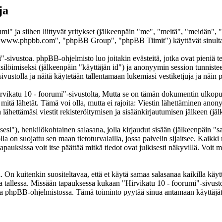
ja
umi" ja siihen liittyvät yritykset (jälkeenpäin "me", "meitä", "meidän",
www.phpbb.com", "phpBB Group", "phpBB Tiimit") käyttävät sinulta ker
"-sivustoa. phpBB-ohjelmisto luo joitakin evästeitä, jotka ovat pieniä te
yksilöimiseksi (jälkeenpäin "käyttäjän id") ja anonyymin session tunnist
sivustolla ja näitä käytetään tallentamaan lukemiasi vestiketjuja ja näi
atu 10 - foorumi"-sivustolta, Mutta se on tämän dokumentin ulkopuolell
 mitä lähetät. Tämä voi olla, mutta ei rajoita: Viestin lähettäminen ano
lähettämäsi viestit rekisteröitymisen ja sisäänkirjautumisen jälkeen (jäl
sesi"), henkilökohtainen salasana, jolla kirjaudut sisään (jälkeenpäin "
lla on suojattu sen maan tietoturvalailla, jossa palvelin sijaitsee. Kaikk
uksissa voit itse päättää mitkä tiedot ovat julkisesti näkyvillä. Voit my
On kuitenkin suositeltavaa, että et käytä samaa salasanaa kaikilla käytt
ella tallessa. Missään tapauksessa kukaan "Hirvikatu 10 - foorumi"-sivus
toa phpBB-ohjelmistossa. Tämä toiminto pyytää sinua antamaan käyttäjät