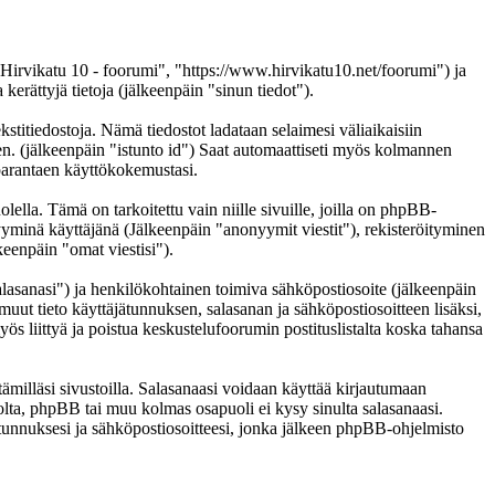
 "Hirvikatu 10 - foorumi", "https://www.hirvikatu10.net/foorumi") ja
ättyjä tietoja (jälkeenpäin "sinun tiedot").
kstitiedostoja. Nämä tiedostot ladataan selaimesi väliaikaisiin
een. (jälkeenpäin "istunto id") Saat automaattiseti myös kolmannen
n parantaen käyttökokemustasi.
a. Tämä on tarkoitettu vain niille sivuille, joilla on phpBB-
nyyminä käyttäjänä (Jälkeenpäin "anonyymit viestit"), rekisteröityminen
keenpäin "omat viestisi").
salasanasi") ja henkilökohtainen toimiva sähköpostiosoite (jälkeenpäin
i muut tieto käyttäjätunnuksen, salasanan ja sähköpostiosoitteen lisäksi,
ös liittyä ja poistua keskustelufoorumin postituslistalta koska tahansa
ämilläsi sivustoilla. Salasanaasi voidaan käyttää kirjautumaan
tolta, phpBB tai muu kolmas osapuoli ei kysy sinulta salasanaasi.
unnuksesi ja sähköpostiosoitteesi, jonka jälkeen phpBB-ohjelmisto