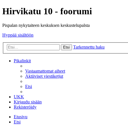
Hirvikatu 10 - foorumi
Pispalan nykytaiteen keskuksen keskustelupalsta
Hyppää sisältöön
Tarkennettu haku
Etsi
Pikalinkit
Vastaamattomat aiheet
Aktiiviset viestiketjut
Etsi
UKK
Kirjaudu sisään
Rekisteröidy
Etusivu
Etsi