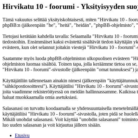
Hirvikatu 10 - foorumi - Yksityisyyden suo
Tämä vakuutus selittää yksityiskohtaisesti, miten "Hirvikatu 10 - foor
phpBB:n (jälkeenpäin "he", "heitä", "heidän", "phpBB-ohjelmisto", "
Tietojasi kerätään kahdella tavalla: Selaamalla "Hirvikatu 10 - foorumi
tiedostoihin. Ensimmäiset kaksi evästettä sisältävät tiedon käyttäjän 
evästeen, kun olet selannut joitakin viestejä "Hirvikatu 10 - foorumi"-
Saatamme myös luoda phpBB-ohjelmiston ulkopuolisen evästeen "Hirvik
ohjelmiston luomaa sisältöä. Toinen tapa, jolla keräämme tietoa on se,
"Hirvikatu 10 - foorumi"-sivustolle (jälkeenpäin "omat tunnuksesi") ja 
Käyttäjätiliin tallennetaan ainakin nimesi (jälkeenpäin "käyttäjätunnuk
"sähköpostiosoitteesi"). Käyttäjätilisi "Hirvikatu 10 - foorumi"-sivusto
joita vaadimme rekisteröityessä on meidän hallinnassamme. Kaikissa tapa
haluat muokkaamalla omia asetuksiasi.
Salasanasi on turvattu koodaamalla se yhdensuuntaisella menetelmällä. 
käyttäjätiliisi "Hirvikatu 10 - foorumi"-sivustolla, joten pidä se huol
Mikäli unohdat salasanasi. Voit käyttää "unohdin salasanani" toimin
luo uuden salasanan ja voit kirjautua jälleen sisään.
Etusivu