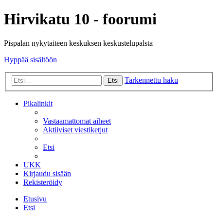
Hirvikatu 10 - foorumi
Pispalan nykytaiteen keskuksen keskustelupalsta
Hyppää sisältöön
Tarkennettu haku
Etsi
Pikalinkit
Vastaamattomat aiheet
Aktiiviset viestiketjut
Etsi
UKK
Kirjaudu sisään
Rekisteröidy
Etusivu
Etsi