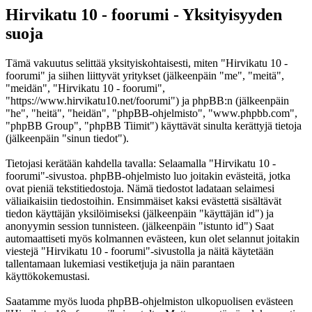
Hirvikatu 10 - foorumi - Yksityisyyden
suoja
Tämä vakuutus selittää yksityiskohtaisesti, miten "Hirvikatu 10 -
foorumi" ja siihen liittyvät yritykset (jälkeenpäin "me", "meitä",
"meidän", "Hirvikatu 10 - foorumi",
"https://www.hirvikatu10.net/foorumi") ja phpBB:n (jälkeenpäin
"he", "heitä", "heidän", "phpBB-ohjelmisto", "www.phpbb.com",
"phpBB Group", "phpBB Tiimit") käyttävät sinulta kerättyjä tietoja
(jälkeenpäin "sinun tiedot").
Tietojasi kerätään kahdella tavalla: Selaamalla "Hirvikatu 10 -
foorumi"-sivustoa. phpBB-ohjelmisto luo joitakin evästeitä, jotka
ovat pieniä tekstitiedostoja. Nämä tiedostot ladataan selaimesi
väliaikaisiin tiedostoihin. Ensimmäiset kaksi evästettä sisältävät
tiedon käyttäjän yksilöimiseksi (jälkeenpäin "käyttäjän id") ja
anonyymin session tunnisteen. (jälkeenpäin "istunto id") Saat
automaattiseti myös kolmannen evästeen, kun olet selannut joitakin
viestejä "Hirvikatu 10 - foorumi"-sivustolla ja näitä käytetään
tallentamaan lukemiasi vestiketjuja ja näin parantaen
käyttökokemustasi.
Saatamme myös luoda phpBB-ohjelmiston ulkopuolisen evästeen