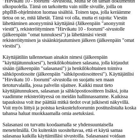
"Hirvikatu 10 - foorumi"-sivustolta, Mutta se on tämän dokumentin
ulkopuolella. Tämä on tarkoitettu vain niille sivuille, joilla on
phpBB-ohjelmiston luomaa sisältöä. Toinen tapa, jolla keräämme
tietoa on se, mitä lähetät. Tämä voi olla, mutta ei rajoita: Viestin
lähettäminen anonyyminä käyttäjänä (Jälkeenpäin "anonyymit
viestit"), rekisteröityminen "Hirvikatu 10 - foorumi"-sivustolle
(jälkeenpäin "omat tunnuksesi") ja lähettämäsi viestit
rekisteröitymisen ja sisäänkirjautumisen jälkeen (jälkeenpäin "omat
viestisi").
Käyttäjätiliin tallennetaan ainakin nimesi (jälkeenpäin
"käyttäjätunnuksesi"), henkilökohtainen salasana, jolla kirjaudut
sisään (jälkeenpäin "salasanasi") ja henkilökohtainen toimiva
sähköpostiosoite (jälkeenpäin "sähköpostiosoitteesi"). Käyttäjätilisi
"Hirvikatu 10 - foorumi"-sivustolla on suojattu sen maan
tietoturvalailla, jossa palvelin sijaitsee. Kaikki muut tieto
käyttäjätunnuksen, salasanan ja sähköpostiosoitteen lisäksi, joita
vaadimme rekisteröityessä on meidän hallinnassamme. Kaikissa
tapauksissa voit itse päättää mitkä tiedot ovat julkisesti näkyvillä.
Voit myös liittyä ja poistua keskustelufoorumin postituslistalta koska
tahansa haluat muokkaamalla omia asetuksiasi.
Salasanasi on turvattu koodaamalla se yhdensuuntaisella
menetelmällä. On kuitenkin suositeltavaa, että et käytä samaa
salasanaa kaikilla käyttämilläsi sivustoilla. Salasanaasi voidaan