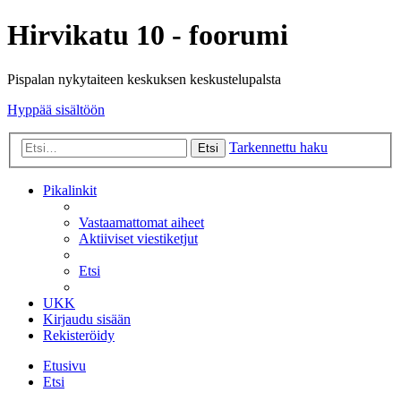
Hirvikatu 10 - foorumi
Pispalan nykytaiteen keskuksen keskustelupalsta
Hyppää sisältöön
Tarkennettu haku
Etsi
Pikalinkit
Vastaamattomat aiheet
Aktiiviset viestiketjut
Etsi
UKK
Kirjaudu sisään
Rekisteröidy
Etusivu
Etsi