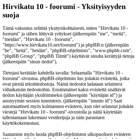
Hirvikatu 10 - foorumi - Yksityisyyden
suoja
Tämä vakuutus selittää yksityiskohtaisesti, miten "Hirvikatu 10 -
foorumi" ja siihen liittyvät yritykset (jälkeenpäin "me", "meitä",
"meidän", "Hirvikatu 10 - foorumi",
"https://www.hirvikatu10.net/foorumi") ja phpBB:n (jälkeenpäin
"he", "heitä", "heidän", "phpBB-ohjelmisto", "www.phpbb.com",
"phpBB Group", "phpBB Tiimit") käyttävät sinulta kerättyjä tietoja
(jälkeenpäin "sinun tiedot").
Tietojasi kerätään kahdella tavalla: Selaamalla "Hirvikatu 10 -
foorumi"-sivustoa. phpBB-ohjelmisto luo joitakin evästeitä, jotka
ovat pieniä tekstitiedostoja. Nämä tiedostot ladataan selaimesi
väliaikaisiin tiedostoihin. Ensimmäiset kaksi evästettä sisältävät
tiedon käyttäjän yksilöimiseksi (jälkeenpäin "käyttäjän id") ja
anonyymin session tunnisteen. (jälkeenpäin "istunto id") Saat
automaattiseti myös kolmannen evästeen, kun olet selannut joitakin
viestejä "Hirvikatu 10 - foorumi"-sivustolla ja näitä käytetään
tallentamaan lukemiasi vestiketjuja ja näin parantaen
käyttökokemustasi.
Saatamme myös luoda phpBB-ohjelmiston ulkopuolisen evästeen