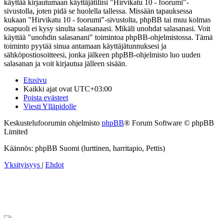
käyttää kirjautumaan käyttäjätiliisi "Hirvikatu 10 - foorumi"-
sivustolla, joten pidä se huolella tallessa. Missään tapauksessa
kukaan "Hirvikatu 10 - foorumi"-sivustolta, phpBB tai muu kolmas
osapuoli ei kysy sinulta salasanaasi. Mikäli unohdat salasanasi. Voit
käyttää "unohdin salasanani" toimintoa phpBB-ohjelmistossa. Tämä
toiminto pyytää sinua antamaan käyttäjätunnuksesi ja
sähköpostiosoitteesi, jonka jälkeen phpBB-ohjelmisto luo uuden
salasanan ja voit kirjautua jälleen sisään.
Etusivu
Kaikki ajat ovat
UTC+03:00
Poista evästeet
Viesti Ylläpidolle
Keskustelufoorumin ohjelmisto
phpBB
® Forum Software © phpBB
Limited
Käännös: phpBB Suomi (lurttinen, harritapio, Pettis)
Yksityisyys
|
Ehdot