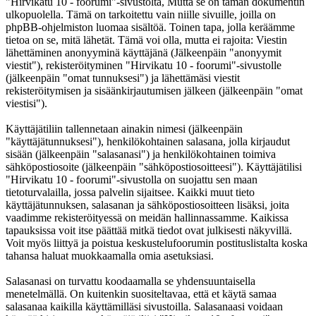
"Hirvikatu 10 - foorumi"-sivustolta, Mutta se on tämän dokumentin
ulkopuolella. Tämä on tarkoitettu vain niille sivuille, joilla on
phpBB-ohjelmiston luomaa sisältöä. Toinen tapa, jolla keräämme
tietoa on se, mitä lähetät. Tämä voi olla, mutta ei rajoita: Viestin
lähettäminen anonyyminä käyttäjänä (Jälkeenpäin "anonyymit
viestit"), rekisteröityminen "Hirvikatu 10 - foorumi"-sivustolle
(jälkeenpäin "omat tunnuksesi") ja lähettämäsi viestit
rekisteröitymisen ja sisäänkirjautumisen jälkeen (jälkeenpäin "omat
viestisi").
Käyttäjätiliin tallennetaan ainakin nimesi (jälkeenpäin
"käyttäjätunnuksesi"), henkilökohtainen salasana, jolla kirjaudut
sisään (jälkeenpäin "salasanasi") ja henkilökohtainen toimiva
sähköpostiosoite (jälkeenpäin "sähköpostiosoitteesi"). Käyttäjätilisi
"Hirvikatu 10 - foorumi"-sivustolla on suojattu sen maan
tietoturvalailla, jossa palvelin sijaitsee. Kaikki muut tieto
käyttäjätunnuksen, salasanan ja sähköpostiosoitteen lisäksi, joita
vaadimme rekisteröityessä on meidän hallinnassamme. Kaikissa
tapauksissa voit itse päättää mitkä tiedot ovat julkisesti näkyvillä.
Voit myös liittyä ja poistua keskustelufoorumin postituslistalta koska
tahansa haluat muokkaamalla omia asetuksiasi.
Salasanasi on turvattu koodaamalla se yhdensuuntaisella
menetelmällä. On kuitenkin suositeltavaa, että et käytä samaa
salasanaa kaikilla käyttämilläsi sivustoilla. Salasanaasi voidaan