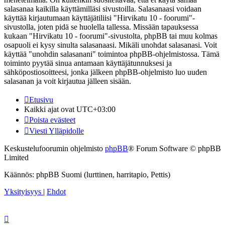
salasanaa kaikilla käyttämilläsi sivustoilla. Salasanaasi voidaan
käyttää kirjautumaan käyttäjätiliisi "Hirvikatu 10 - foorumi"-
sivustolla, joten pidä se huolella tallessa. Missään tapauksessa
kukaan "Hirvikatu 10 - foorumi"-sivustolta, phpBB tai muu kolmas
osapuoli ei kysy sinulta salasanaasi. Mikäli unohdat salasanasi. Voit
käyttää "unohdin salasanani" toimintoa phpBB-ohjelmistossa. Tämä
toiminto pyytää sinua antamaan käyttäjätunnuksesi ja
sähköpostiosoitteesi, jonka jälkeen phpBB-ohjelmisto luo uuden
salasanan ja voit kirjautua jälleen sisään.
Etusivu
Kaikki ajat ovat
UTC+03:00
Poista evästeet
Viesti Ylläpidolle
Keskustelufoorumin ohjelmisto
phpBB
® Forum Software © phpBB
Limited
Käännös: phpBB Suomi (lurttinen, harritapio, Pettis)
Yksityisyys
|
Ehdot