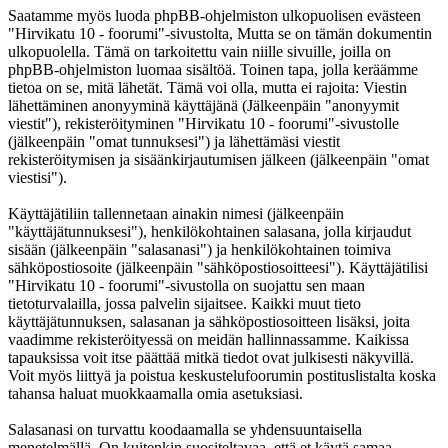
Saatamme myös luoda phpBB-ohjelmiston ulkopuolisen evästeen
"Hirvikatu 10 - foorumi"-sivustolta, Mutta se on tämän dokumentin
ulkopuolella. Tämä on tarkoitettu vain niille sivuille, joilla on
phpBB-ohjelmiston luomaa sisältöä. Toinen tapa, jolla keräämme
tietoa on se, mitä lähetät. Tämä voi olla, mutta ei rajoita: Viestin
lähettäminen anonyyminä käyttäjänä (Jälkeenpäin "anonyymit
viestit"), rekisteröityminen "Hirvikatu 10 - foorumi"-sivustolle
(jälkeenpäin "omat tunnuksesi") ja lähettämäsi viestit
rekisteröitymisen ja sisäänkirjautumisen jälkeen (jälkeenpäin "omat
viestisi").
Käyttäjätiliin tallennetaan ainakin nimesi (jälkeenpäin
"käyttäjätunnuksesi"), henkilökohtainen salasana, jolla kirjaudut
sisään (jälkeenpäin "salasanasi") ja henkilökohtainen toimiva
sähköpostiosoite (jälkeenpäin "sähköpostiosoitteesi"). Käyttäjätilisi
"Hirvikatu 10 - foorumi"-sivustolla on suojattu sen maan
tietoturvalailla, jossa palvelin sijaitsee. Kaikki muut tieto
käyttäjätunnuksen, salasanan ja sähköpostiosoitteen lisäksi, joita
vaadimme rekisteröityessä on meidän hallinnassamme. Kaikissa
tapauksissa voit itse päättää mitkä tiedot ovat julkisesti näkyvillä.
Voit myös liittyä ja poistua keskustelufoorumin postituslistalta koska
tahansa haluat muokkaamalla omia asetuksiasi.
Salasanasi on turvattu koodaamalla se yhdensuuntaisella
menetelmällä. On kuitenkin suositeltavaa, että et käytä samaa