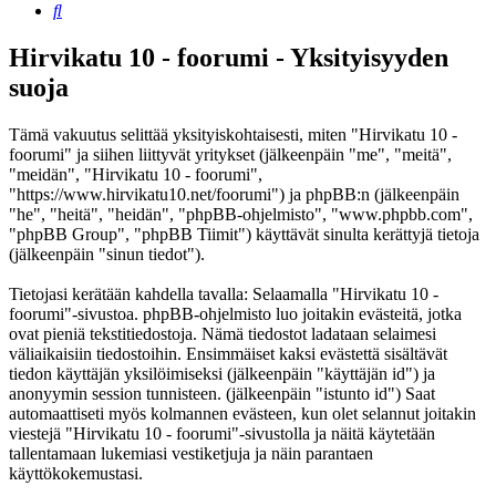
Etsi
Hirvikatu 10 - foorumi - Yksityisyyden
suoja
Tämä vakuutus selittää yksityiskohtaisesti, miten "Hirvikatu 10 -
foorumi" ja siihen liittyvät yritykset (jälkeenpäin "me", "meitä",
"meidän", "Hirvikatu 10 - foorumi",
"https://www.hirvikatu10.net/foorumi") ja phpBB:n (jälkeenpäin
"he", "heitä", "heidän", "phpBB-ohjelmisto", "www.phpbb.com",
"phpBB Group", "phpBB Tiimit") käyttävät sinulta kerättyjä tietoja
(jälkeenpäin "sinun tiedot").
Tietojasi kerätään kahdella tavalla: Selaamalla "Hirvikatu 10 -
foorumi"-sivustoa. phpBB-ohjelmisto luo joitakin evästeitä, jotka
ovat pieniä tekstitiedostoja. Nämä tiedostot ladataan selaimesi
väliaikaisiin tiedostoihin. Ensimmäiset kaksi evästettä sisältävät
tiedon käyttäjän yksilöimiseksi (jälkeenpäin "käyttäjän id") ja
anonyymin session tunnisteen. (jälkeenpäin "istunto id") Saat
automaattiseti myös kolmannen evästeen, kun olet selannut joitakin
viestejä "Hirvikatu 10 - foorumi"-sivustolla ja näitä käytetään
tallentamaan lukemiasi vestiketjuja ja näin parantaen
käyttökokemustasi.