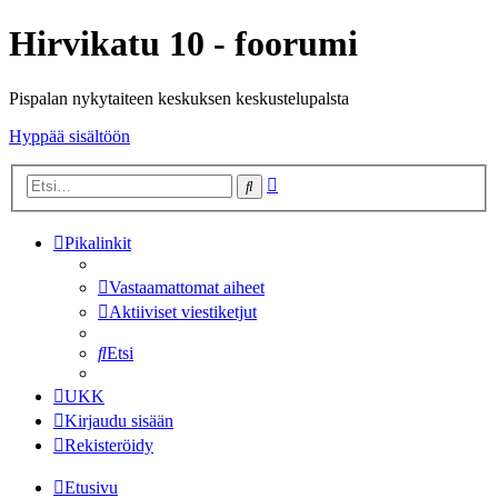
Hirvikatu 10 - foorumi
Pispalan nykytaiteen keskuksen keskustelupalsta
Hyppää sisältöön
Tarkennettu
Etsi
haku
Pikalinkit
Vastaamattomat aiheet
Aktiiviset viestiketjut
Etsi
UKK
Kirjaudu sisään
Rekisteröidy
Etusivu