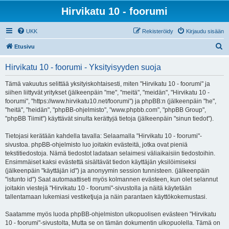
Hirvikatu 10 - foorumi
UKK
Rekisteröidy
Kirjaudu sisään
E
Etusivu
t
Hirvikatu 10 - foorumi - Yksityisyyden suoja
s
i
Tämä vakuutus selittää yksityiskohtaisesti, miten "Hirvikatu 10 - foorumi" ja
siihen liittyvät yritykset (jälkeenpäin "me", "meitä", "meidän", "Hirvikatu 10 -
foorumi", "https://www.hirvikatu10.net/foorumi") ja phpBB:n (jälkeenpäin "he",
"heitä", "heidän", "phpBB-ohjelmisto", "www.phpbb.com", "phpBB Group",
"phpBB Tiimit") käyttävät sinulta kerättyjä tietoja (jälkeenpäin "sinun tiedot").
Tietojasi kerätään kahdella tavalla: Selaamalla "Hirvikatu 10 - foorumi"-
sivustoa. phpBB-ohjelmisto luo joitakin evästeitä, jotka ovat pieniä
tekstitiedostoja. Nämä tiedostot ladataan selaimesi väliaikaisiin tiedostoihin.
Ensimmäiset kaksi evästettä sisältävät tiedon käyttäjän yksilöimiseksi
(jälkeenpäin "käyttäjän id") ja anonyymin session tunnisteen. (jälkeenpäin
"istunto id") Saat automaattiseti myös kolmannen evästeen, kun olet selannut
joitakin viestejä "Hirvikatu 10 - foorumi"-sivustolla ja näitä käytetään
tallentamaan lukemiasi vestiketjuja ja näin parantaen käyttökokemustasi.
Saatamme myös luoda phpBB-ohjelmiston ulkopuolisen evästeen "Hirvikatu
10 - foorumi"-sivustolta, Mutta se on tämän dokumentin ulkopuolella. Tämä on