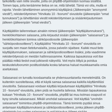
tarkoitettu vain niille sivuille, joilla on phpBB-ohjelmiston luomaa sisältöä.
Toinen tapa, jolla keräämme tietoa on se, mitä lähetät. Tämä voi olla, mutta ei
rajoita: Viestin lähettäminen anonyyminä käyttäjänä (Jälkeenpäin "anonyymit
viestit"), rekisteröityminen "Hirvikatu 10 - foorumi"-sivustolle (jälkeenpäin "omat
tunnuksesi") ja lähettämäsi viestit rekisteröitymisen ja sisäänkirjautumisen
jälkeen (jälkeenpäin "omat viestisi").
Käyttäjätiliin tallennetaan ainakin nimesi (jälkeenpäin "käyttäjätunnuksesi"),
henkilökohtainen salasana, jolla kirjaudut sisään (jälkeenpäin "salasanasi") ja
henkilökohtainen toimiva sähköpostiosoite (jälkeenpäin
"sähköpostiosoitteesi"). Käyttäjätilisi "Hirvikatu 10 - foorumi"-sivustolla on
suojattu sen maan tietoturvalailla, jossa palvelin sijaitsee. Kaikki muut tieto
käyttäjätunnuksen, salasanan ja sähköpostiosoitteen lisäksi, joita vaadimme
rekisteröityessä on meidän hallinnassamme. Kaikissa tapauksissa voit itse
päättää mitkä tiedot ovat julkisesti näkyvillä. Voit myös liittyä ja poistua
keskustelufoorumin postituslistalta koska tahansa haluat muokkaamalla omia
asetuksiasi.
Salasanasi on turvattu koodaamalla se yhdensuuntaisella menetelmällä. On
kuitenkin suositeltavaa, että et käytä samaa salasanaa kaikilla käyttämilläsi
sivustoilla. Salasanaasi voidaan käyttää kirjautumaan käyttäjätiliisi "Hirvikatu
10 - foorumi"-sivustolla, joten pidä se huolella tallessa. Missään tapauksessa
kukaan "Hirvikatu 10 - foorumi"-sivustolta, phpBB tai muu kolmas osapuoli ei
kysy sinulta salasanaasi. Mikäli unohdat salasanasi. Voit käyttää "unohdin
salasanani" toimintoa phpBB-ohjelmistossa. Tämä toiminto pyytää sinua
antamaan käyttäjätunnuksesi ja sähköpostiosoitteesi, jonka jälkeen phpBB-
ohjelmisto luo uuden salasanan ja voit kirjautua jälleen sisään.