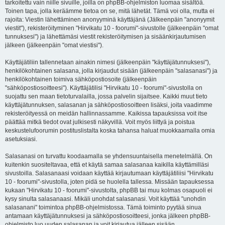
tarkoitettu vain niille sivuille, joilla on phpBB-ohjelmiston luomaa sisältöä.
Toinen tapa, jolla keräämme tietoa on se, mitä lähetät. Tämä voi olla, mutta ei
rajoita: Viestin lähettäminen anonyyminä käyttäjänä (Jälkeenpäin "anonyymit
viestit"), rekisteröityminen "Hirvikatu 10 - foorumi"-sivustolle (jälkeenpäin "omat
tunnuksesi") ja lähettämäsi viestit rekisteröitymisen ja sisäänkirjautumisen
jälkeen (jälkeenpäin "omat viestisi").
Käyttäjätiliin tallennetaan ainakin nimesi (jälkeenpäin "käyttäjätunnuksesi"),
henkilökohtainen salasana, jolla kirjaudut sisään (jälkeenpäin "salasanasi") ja
henkilökohtainen toimiva sähköpostiosoite (jälkeenpäin
"sähköpostiosoitteesi"). Käyttäjätilisi "Hirvikatu 10 - foorumi"-sivustolla on
suojattu sen maan tietoturvalailla, jossa palvelin sijaitsee. Kaikki muut tieto
käyttäjätunnuksen, salasanan ja sähköpostiosoitteen lisäksi, joita vaadimme
rekisteröityessä on meidän hallinnassamme. Kaikissa tapauksissa voit itse
päättää mitkä tiedot ovat julkisesti näkyvillä. Voit myös liittyä ja poistua
keskustelufoorumin postituslistalta koska tahansa haluat muokkaamalla omia
asetuksiasi.
Salasanasi on turvattu koodaamalla se yhdensuuntaisella menetelmällä. On
kuitenkin suositeltavaa, että et käytä samaa salasanaa kaikilla käyttämilläsi
sivustoilla. Salasanaasi voidaan käyttää kirjautumaan käyttäjätiliisi "Hirvikatu
10 - foorumi"-sivustolla, joten pidä se huolella tallessa. Missään tapauksessa
kukaan "Hirvikatu 10 - foorumi"-sivustolta, phpBB tai muu kolmas osapuoli ei
kysy sinulta salasanaasi. Mikäli unohdat salasanasi. Voit käyttää "unohdin
salasanani" toimintoa phpBB-ohjelmistossa. Tämä toiminto pyytää sinua
antamaan käyttäjätunnuksesi ja sähköpostiosoitteesi, jonka jälkeen phpBB-
ohjelmisto luo uuden salasanan ja voit kirjautua jälleen sisään.