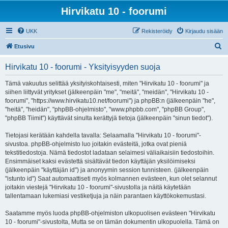
Hirvikatu 10 - foorumi
UKK
Rekisteröidy
Kirjaudu sisään
E
Etusivu
t
Hirvikatu 10 - foorumi - Yksityisyyden suoja
s
i
Tämä vakuutus selittää yksityiskohtaisesti, miten "Hirvikatu 10 - foorumi" ja
siihen liittyvät yritykset (jälkeenpäin "me", "meitä", "meidän", "Hirvikatu 10 -
foorumi", "https://www.hirvikatu10.net/foorumi") ja phpBB:n (jälkeenpäin "he",
"heitä", "heidän", "phpBB-ohjelmisto", "www.phpbb.com", "phpBB Group",
"phpBB Tiimit") käyttävät sinulta kerättyjä tietoja (jälkeenpäin "sinun tiedot").
Tietojasi kerätään kahdella tavalla: Selaamalla "Hirvikatu 10 - foorumi"-
sivustoa. phpBB-ohjelmisto luo joitakin evästeitä, jotka ovat pieniä
tekstitiedostoja. Nämä tiedostot ladataan selaimesi väliaikaisiin tiedostoihin.
Ensimmäiset kaksi evästettä sisältävät tiedon käyttäjän yksilöimiseksi
(jälkeenpäin "käyttäjän id") ja anonyymin session tunnisteen. (jälkeenpäin
"istunto id") Saat automaattiseti myös kolmannen evästeen, kun olet selannut
joitakin viestejä "Hirvikatu 10 - foorumi"-sivustolla ja näitä käytetään
tallentamaan lukemiasi vestiketjuja ja näin parantaen käyttökokemustasi.
Saatamme myös luoda phpBB-ohjelmiston ulkopuolisen evästeen "Hirvikatu
10 - foorumi"-sivustolta, Mutta se on tämän dokumentin ulkopuolella. Tämä on