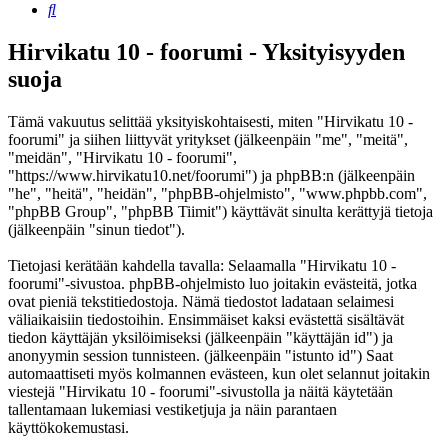
Etsi
Hirvikatu 10 - foorumi - Yksityisyyden
suoja
Tämä vakuutus selittää yksityiskohtaisesti, miten "Hirvikatu 10 -
foorumi" ja siihen liittyvät yritykset (jälkeenpäin "me", "meitä",
"meidän", "Hirvikatu 10 - foorumi",
"https://www.hirvikatu10.net/foorumi") ja phpBB:n (jälkeenpäin
"he", "heitä", "heidän", "phpBB-ohjelmisto", "www.phpbb.com",
"phpBB Group", "phpBB Tiimit") käyttävät sinulta kerättyjä tietoja
(jälkeenpäin "sinun tiedot").
Tietojasi kerätään kahdella tavalla: Selaamalla "Hirvikatu 10 -
foorumi"-sivustoa. phpBB-ohjelmisto luo joitakin evästeitä, jotka
ovat pieniä tekstitiedostoja. Nämä tiedostot ladataan selaimesi
väliaikaisiin tiedostoihin. Ensimmäiset kaksi evästettä sisältävät
tiedon käyttäjän yksilöimiseksi (jälkeenpäin "käyttäjän id") ja
anonyymin session tunnisteen. (jälkeenpäin "istunto id") Saat
automaattiseti myös kolmannen evästeen, kun olet selannut joitakin
viestejä "Hirvikatu 10 - foorumi"-sivustolla ja näitä käytetään
tallentamaan lukemiasi vestiketjuja ja näin parantaen
käyttökokemustasi.