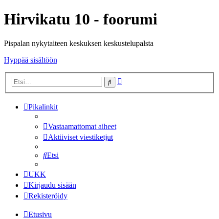
Hirvikatu 10 - foorumi
Pispalan nykytaiteen keskuksen keskustelupalsta
Hyppää sisältöön
Tarkennettu
Etsi
haku
Pikalinkit
Vastaamattomat aiheet
Aktiiviset viestiketjut
Etsi
UKK
Kirjaudu sisään
Rekisteröidy
Etusivu