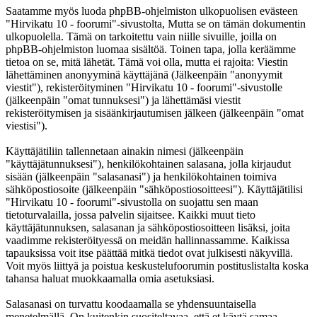
Saatamme myös luoda phpBB-ohjelmiston ulkopuolisen evästeen
"Hirvikatu 10 - foorumi"-sivustolta, Mutta se on tämän dokumentin
ulkopuolella. Tämä on tarkoitettu vain niille sivuille, joilla on
phpBB-ohjelmiston luomaa sisältöä. Toinen tapa, jolla keräämme
tietoa on se, mitä lähetät. Tämä voi olla, mutta ei rajoita: Viestin
lähettäminen anonyyminä käyttäjänä (Jälkeenpäin "anonyymit
viestit"), rekisteröityminen "Hirvikatu 10 - foorumi"-sivustolle
(jälkeenpäin "omat tunnuksesi") ja lähettämäsi viestit
rekisteröitymisen ja sisäänkirjautumisen jälkeen (jälkeenpäin "omat
viestisi").
Käyttäjätiliin tallennetaan ainakin nimesi (jälkeenpäin
"käyttäjätunnuksesi"), henkilökohtainen salasana, jolla kirjaudut
sisään (jälkeenpäin "salasanasi") ja henkilökohtainen toimiva
sähköpostiosoite (jälkeenpäin "sähköpostiosoitteesi"). Käyttäjätilisi
"Hirvikatu 10 - foorumi"-sivustolla on suojattu sen maan
tietoturvalailla, jossa palvelin sijaitsee. Kaikki muut tieto
käyttäjätunnuksen, salasanan ja sähköpostiosoitteen lisäksi, joita
vaadimme rekisteröityessä on meidän hallinnassamme. Kaikissa
tapauksissa voit itse päättää mitkä tiedot ovat julkisesti näkyvillä.
Voit myös liittyä ja poistua keskustelufoorumin postituslistalta koska
tahansa haluat muokkaamalla omia asetuksiasi.
Salasanasi on turvattu koodaamalla se yhdensuuntaisella
menetelmällä. On kuitenkin suositeltavaa, että et käytä samaa