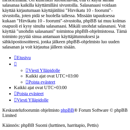
salasanaa kaikilla käyttämilläsi sivustoilla. Salasanaasi voidaan
käyttää kirjautumaan käyttäjätiliisi "Hirvikatu 10 - foorumi"-
sivustolla, joten pidä se huolella tallessa. Missään tapauksessa
kukaan "Hirvikatu 10 - foorumi"-sivustolta, phpBB tai muu kolmas
osapuoli ei kysy sinulta salasanaasi. Mikäli unohdat salasanasi. Voit
käyttää "unohdin salasanani" toimintoa phpBB-ohjelmistossa. Tämä
toiminto pyytää sinua antamaan käyttäjätunnuksesi ja
sähköpostiosoitteesi, jonka jälkeen phpBB-ohjelmisto luo uuden
salasanan ja voit kirjautua jälleen sisään.
Etusivu
Viesti Ylläpidolle
Kaikki ajat ovat
UTC+03:00
Poista evästeet
Kaikki ajat ovat
UTC+03:00
Poista evästeet
Viesti Ylläpidolle
Keskustelufoorumin ohjelmisto
phpBB
® Forum Software © phpBB
Limited
Käännös: phpBB Suomi (lurttinen, harritapio, Pettis)