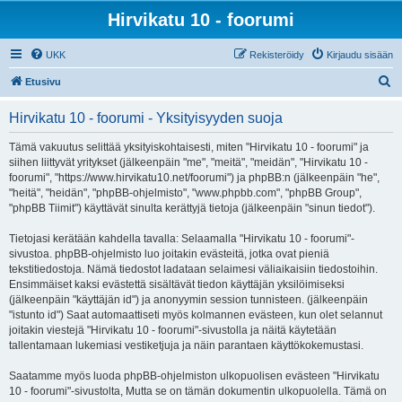
Hirvikatu 10 - foorumi
UKK
Rekisteröidy
Kirjaudu sisään
E
Etusivu
t
Hirvikatu 10 - foorumi - Yksityisyyden suoja
s
i
Tämä vakuutus selittää yksityiskohtaisesti, miten "Hirvikatu 10 - foorumi" ja
siihen liittyvät yritykset (jälkeenpäin "me", "meitä", "meidän", "Hirvikatu 10 -
foorumi", "https://www.hirvikatu10.net/foorumi") ja phpBB:n (jälkeenpäin "he",
"heitä", "heidän", "phpBB-ohjelmisto", "www.phpbb.com", "phpBB Group",
"phpBB Tiimit") käyttävät sinulta kerättyjä tietoja (jälkeenpäin "sinun tiedot").
Tietojasi kerätään kahdella tavalla: Selaamalla "Hirvikatu 10 - foorumi"-
sivustoa. phpBB-ohjelmisto luo joitakin evästeitä, jotka ovat pieniä
tekstitiedostoja. Nämä tiedostot ladataan selaimesi väliaikaisiin tiedostoihin.
Ensimmäiset kaksi evästettä sisältävät tiedon käyttäjän yksilöimiseksi
(jälkeenpäin "käyttäjän id") ja anonyymin session tunnisteen. (jälkeenpäin
"istunto id") Saat automaattiseti myös kolmannen evästeen, kun olet selannut
joitakin viestejä "Hirvikatu 10 - foorumi"-sivustolla ja näitä käytetään
tallentamaan lukemiasi vestiketjuja ja näin parantaen käyttökokemustasi.
Saatamme myös luoda phpBB-ohjelmiston ulkopuolisen evästeen "Hirvikatu
10 - foorumi"-sivustolta, Mutta se on tämän dokumentin ulkopuolella. Tämä on