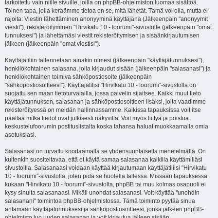
tarkoitettu vain niille sivuille, joilla on phpBB-ohjelmiston luomaa sisältöä.
Toinen tapa, jolla keräämme tietoa on se, mitä lähetät. Tämä voi olla, mutta ei
rajoita: Viestin lähettäminen anonyyminä käyttäjänä (Jälkeenpäin "anonyymit
viestit"), rekisteröityminen "Hirvikatu 10 - foorumi"-sivustolle (jälkeenpäin "omat
tunnuksesi") ja lähettämäsi viestit rekisteröitymisen ja sisäänkirjautumisen
jälkeen (jälkeenpäin "omat viestisi").
Käyttäjätiliin tallennetaan ainakin nimesi (jälkeenpäin "käyttäjätunnuksesi"),
henkilökohtainen salasana, jolla kirjaudut sisään (jälkeenpäin "salasanasi") ja
henkilökohtainen toimiva sähköpostiosoite (jälkeenpäin
"sähköpostiosoitteesi"). Käyttäjätilisi "Hirvikatu 10 - foorumi"-sivustolla on
suojattu sen maan tietoturvalailla, jossa palvelin sijaitsee. Kaikki muut tieto
käyttäjätunnuksen, salasanan ja sähköpostiosoitteen lisäksi, joita vaadimme
rekisteröityessä on meidän hallinnassamme. Kaikissa tapauksissa voit itse
päättää mitkä tiedot ovat julkisesti näkyvillä. Voit myös liittyä ja poistua
keskustelufoorumin postituslistalta koska tahansa haluat muokkaamalla omia
asetuksiasi.
Salasanasi on turvattu koodaamalla se yhdensuuntaisella menetelmällä. On
kuitenkin suositeltavaa, että et käytä samaa salasanaa kaikilla käyttämilläsi
sivustoilla. Salasanaasi voidaan käyttää kirjautumaan käyttäjätiliisi "Hirvikatu
10 - foorumi"-sivustolla, joten pidä se huolella tallessa. Missään tapauksessa
kukaan "Hirvikatu 10 - foorumi"-sivustolta, phpBB tai muu kolmas osapuoli ei
kysy sinulta salasanaasi. Mikäli unohdat salasanasi. Voit käyttää "unohdin
salasanani" toimintoa phpBB-ohjelmistossa. Tämä toiminto pyytää sinua
antamaan käyttäjätunnuksesi ja sähköpostiosoitteesi, jonka jälkeen phpBB-
ohjelmisto luo uuden salasanan ja voit kirjautua jälleen sisään.