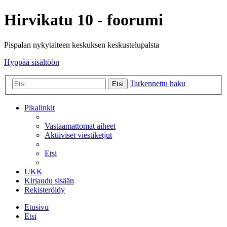
Hirvikatu 10 - foorumi
Pispalan nykytaiteen keskuksen keskustelupalsta
Hyppää sisältöön
Tarkennettu haku
Etsi
Pikalinkit
Vastaamattomat aiheet
Aktiiviset viestiketjut
Etsi
UKK
Kirjaudu sisään
Rekisteröidy
Etusivu
Etsi