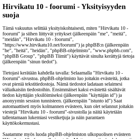
Hirvikatu 10 - foorumi - Yksityisyyden
suoja
Tämä vakuutus selittää yksityiskohtaisesti, miten "Hirvikatu 10 -
foorumi" ja siihen liittyvät yritykset (jälkeenpäin "me", "meitä",
"meidän", "Hirvikatu 10 - foorumi",
"https://www.hirvikatu10.net/foorumi") ja phpBB:n (jälkeenpäin
"he", "heitä", "heidän", "phpBB-ohjelmisto", "www.phpbb.com",
"phpBB Group", "phpBB Tiimit") käyttävät sinulta kerättyjä tietoja
(jälkeenpäin "sinun tiedot").
Tietojasi kerätään kahdella tavalla: Selaamalla "Hirvikatu 10 -
foorumi"-sivustoa. phpBB-ohjelmisto luo joitakin evästeitä, jotka
ovat pieniä tekstitiedostoja. Nämä tiedostot ladataan selaimesi
väliaikaisiin tiedostoihin. Ensimmäiset kaksi evästettä sisältävät
tiedon käyttäjän yksilöimiseksi (jälkeenpäin "käyttäjän id") ja
anonyymin session tunnisteen. (jälkeenpäin "istunto id") Saat
automaattiseti myös kolmannen evästeen, kun olet selannut joitakin
viestejä "Hirvikatu 10 - foorumi"-sivustolla ja näitä käytetään
tallentamaan lukemiasi vestiketjuja ja näin parantaen
käyttökokemustasi.
Saatamme myös luoda phpBB-ohjelmiston ulkopuolisen evästeen