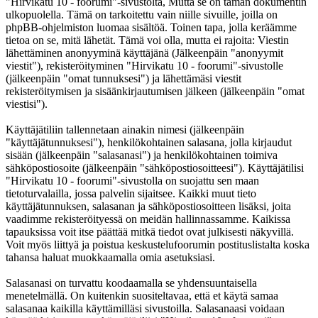
"Hirvikatu 10 - foorumi"-sivustolta, Mutta se on tämän dokumentin
ulkopuolella. Tämä on tarkoitettu vain niille sivuille, joilla on
phpBB-ohjelmiston luomaa sisältöä. Toinen tapa, jolla keräämme
tietoa on se, mitä lähetät. Tämä voi olla, mutta ei rajoita: Viestin
lähettäminen anonyyminä käyttäjänä (Jälkeenpäin "anonyymit
viestit"), rekisteröityminen "Hirvikatu 10 - foorumi"-sivustolle
(jälkeenpäin "omat tunnuksesi") ja lähettämäsi viestit
rekisteröitymisen ja sisäänkirjautumisen jälkeen (jälkeenpäin "omat
viestisi").
Käyttäjätiliin tallennetaan ainakin nimesi (jälkeenpäin
"käyttäjätunnuksesi"), henkilökohtainen salasana, jolla kirjaudut
sisään (jälkeenpäin "salasanasi") ja henkilökohtainen toimiva
sähköpostiosoite (jälkeenpäin "sähköpostiosoitteesi"). Käyttäjätilisi
"Hirvikatu 10 - foorumi"-sivustolla on suojattu sen maan
tietoturvalailla, jossa palvelin sijaitsee. Kaikki muut tieto
käyttäjätunnuksen, salasanan ja sähköpostiosoitteen lisäksi, joita
vaadimme rekisteröityessä on meidän hallinnassamme. Kaikissa
tapauksissa voit itse päättää mitkä tiedot ovat julkisesti näkyvillä.
Voit myös liittyä ja poistua keskustelufoorumin postituslistalta koska
tahansa haluat muokkaamalla omia asetuksiasi.
Salasanasi on turvattu koodaamalla se yhdensuuntaisella
menetelmällä. On kuitenkin suositeltavaa, että et käytä samaa
salasanaa kaikilla käyttämilläsi sivustoilla. Salasanaasi voidaan