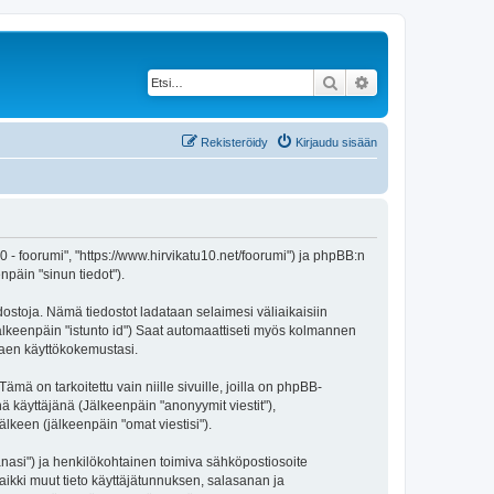
Etsi
Tarkennettu haku
Rekisteröidy
Kirjaudu sisään
 10 - foorumi", "https://www.hirvikatu10.net/foorumi") ja phpBB:n
npäin "sinun tiedot").
edostoja. Nämä tiedostot ladataan selaimesi väliaikaisiin
(jälkeenpäin "istunto id") Saat automaattiseti myös kolmannen
ntaen käyttökokemustasi.
 on tarkoitettu vain niille sivuille, joilla on phpBB-
ä käyttäjänä (Jälkeenpäin "anonyymit viestit"),
älkeen (jälkeenpäin "omat viestisi").
sanasi") ja henkilökohtainen toimiva sähköpostiosoite
 Kaikki muut tieto käyttäjätunnuksen, salasanan ja