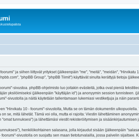
rumi
skustelupalsta
foorumi" ja siihen liittyvät yritykset (jälkeenpäin "me", "meitä", "meidän", "Hirvikatu
hpbb.com", "phpBB Group", "phpBB Tiimit") käyttävät sinulta kerättyjä tietoja (jälkee
oorumi"-sivustoa. phpBB-ohjelmisto luo joitakin evästeitä, jotka ovat pieniä tekstiti
ttäjän yksilöimiseksi (jälkeenpäin "käyttäjän id") ja anonyymin session tunnisteen. 
orumi"-sivustolla ja näitä käytetään tallentamaan lukemiasi vestiketjuja ja näin para
irvikatu 10 - foorumi"-sivustolta, Mutta se on tämän dokumentin ulkopuolella. Tämä
on se, mitä lähetät. Tämä voi olla, mutta ei rajoita: Viestin lähettäminen anonyymin
n "omat tunnuksesi") ja lähettämäsi viestit rekisteröitymisen ja sisäänkirjautumisen j
jätunnuksesi"), henkilökohtainen salasana, jolla kirjaudut sisään (jälkeenpäin "sala
 - foorumi"-sivustolla on suojattu sen maan tietoturvalailla, jossa palvelin sijaitsee.