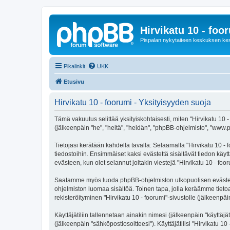
Hirvikatu 10 - foo
Pispalan nykytaiteen keskuksen ke
Pikalinkit
UKK
Etusivu
Hirvikatu 10 - foorumi - Yksityisyyden suoja
Tämä vakuutus selittää yksityiskohtaisesti, miten "Hirvikatu 10 - 
(jälkeenpäin "he", "heitä", "heidän", "phpBB-ohjelmisto", "www.p
Tietojasi kerätään kahdella tavalla: Selaamalla "Hirvikatu 10 - f
tiedostoihin. Ensimmäiset kaksi evästettä sisältävät tiedon käy
evästeen, kun olet selannut joitakin viestejä "Hirvikatu 10 - fo
Saatamme myös luoda phpBB-ohjelmiston ulkopuolisen evästeen "H
ohjelmiston luomaa sisältöä. Toinen tapa, jolla keräämme tietoa 
rekisteröityminen "Hirvikatu 10 - foorumi"-sivustolle (jälkeenpäi
Käyttäjätiliin tallennetaan ainakin nimesi (jälkeenpäin "käyttä
(jälkeenpäin "sähköpostiosoitteesi"). Käyttäjätilisi "Hirvikatu 10