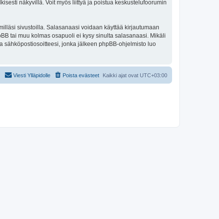
isesti näkyvillä. Voit myös liittyä ja poistua keskustelufoorumin
illäsi sivustoilla. Salasanaasi voidaan käyttää kirjautumaan
phpBB tai muu kolmas osapuoli ei kysy sinulta salasanaasi. Mikäli
a sähköpostiosoitteesi, jonka jälkeen phpBB-ohjelmisto luo
Viesti Ylläpidolle
Poista evästeet
Kaikki ajat ovat
UTC+03:00