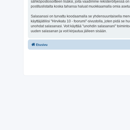
sähköpostiosoitteen lisäksi, joita vaadimme rekisteröityessä on 
postituslistalta koska tahansa haluat muokkaamalla omia asetu
Salasanasi on turvattu koodaamalla se yhdensuuntaisella menete
käyttäjätiliisi "Hirvikatu 10 - foorumi"-sivustolla, joten pidä s
unohdat salasanasi. Voit käyttää "unohdin salasanani" toimint
uuden salasanan ja voit kirjautua jälleen sisään.
Etusivu