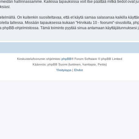
meidän hallinnassamme. Kaikissa tapauksissa voit itse päättää mitkä tiedot ovat julk
ksiasi.
lmällä. On kuitenkin suositeltavaa, että et käytä samaa salasanaa kaikilla käyttäm
e huolella tallessa. Missään tapauksessa kukaan "Hirvikatu 10 - foorumi"-sivustolta, 
oa phpBB-ohjelmistossa. Tämä toiminto pyytää sinua antamaan käyttäjätunnuksesi j
Keskustelufoorumin ohjelmisto
phpBB
® Forum Software © phpBB Limited
Käännös: phpBB Suomi (lurttinen, harritapio, Pettis)
Yksityisyys
|
Ehdot