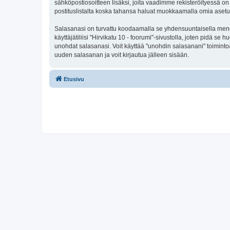
sähköpostiosoitteen lisäksi, joita vaadimme rekisteröityessä on 
postituslistalta koska tahansa haluat muokkaamalla omia asetu
Salasanasi on turvattu koodaamalla se yhdensuuntaisella menete
käyttäjätiliisi "Hirvikatu 10 - foorumi"-sivustolla, joten pidä s
unohdat salasanasi. Voit käyttää "unohdin salasanani" toimint
uuden salasanan ja voit kirjautua jälleen sisään.
Etusivu