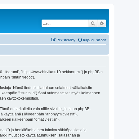
Etsi
Tarkennettu haku
Rekisteröidy
Kirjaudu sisään
 10 - foorumi", "https://www.hirvikatu10.net/foorumi") ja phpBB:n
npäin "sinun tiedot").
edostoja. Nämä tiedostot ladataan selaimesi väliaikaisiin
(jälkeenpäin "istunto id") Saat automaattiseti myös kolmannen
ntaen käyttökokemustasi.
 on tarkoitettu vain niille sivuille, joilla on phpBB-
ä käyttäjänä (Jälkeenpäin "anonyymit viestit"),
älkeen (jälkeenpäin "omat viestisi").
sanasi") ja henkilökohtainen toimiva sähköpostiosoite
 Kaikki muut tieto käyttäjätunnuksen, salasanan ja