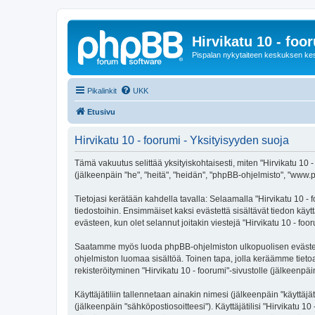
Hirvikatu 10 - foo
Pispalan nykytaiteen keskuksen ke
Pikalinkit
UKK
Etusivu
Hirvikatu 10 - foorumi - Yksityisyyden suoja
Tämä vakuutus selittää yksityiskohtaisesti, miten "Hirvikatu 10 - 
(jälkeenpäin "he", "heitä", "heidän", "phpBB-ohjelmisto", "www.p
Tietojasi kerätään kahdella tavalla: Selaamalla "Hirvikatu 10 - f
tiedostoihin. Ensimmäiset kaksi evästettä sisältävät tiedon käy
evästeen, kun olet selannut joitakin viestejä "Hirvikatu 10 - fo
Saatamme myös luoda phpBB-ohjelmiston ulkopuolisen evästeen "H
ohjelmiston luomaa sisältöä. Toinen tapa, jolla keräämme tietoa 
rekisteröityminen "Hirvikatu 10 - foorumi"-sivustolle (jälkeenpäi
Käyttäjätiliin tallennetaan ainakin nimesi (jälkeenpäin "käyttä
(jälkeenpäin "sähköpostiosoitteesi"). Käyttäjätilisi "Hirvikatu 10