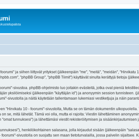
rumi
skustelupalsta
foorumi" ja siihen liittyvät yritykset (jälkeenpäin "me", "meitä", "meidän", "Hirvikatu
hpbb.com", "phpBB Group", "phpBB Tiimit") käyttävät sinulta kerättyjä tietoja (jälkee
oorumi"-sivustoa. phpBB-ohjelmisto luo joitakin evästeitä, jotka ovat pieniä tekstiti
ttäjän yksilöimiseksi (jälkeenpäin "käyttäjän id") ja anonyymin session tunnisteen. 
orumi"-sivustolla ja näitä käytetään tallentamaan lukemiasi vestiketjuja ja näin para
irvikatu 10 - foorumi"-sivustolta, Mutta se on tämän dokumentin ulkopuolella. Tämä
on se, mitä lähetät. Tämä voi olla, mutta ei rajoita: Viestin lähettäminen anonyymin
n "omat tunnuksesi") ja lähettämäsi viestit rekisteröitymisen ja sisäänkirjautumisen j
jätunnuksesi"), henkilökohtainen salasana, jolla kirjaudut sisään (jälkeenpäin "sala
 - foorumi"-sivustolla on suojattu sen maan tietoturvalailla, jossa palvelin sijaitsee.