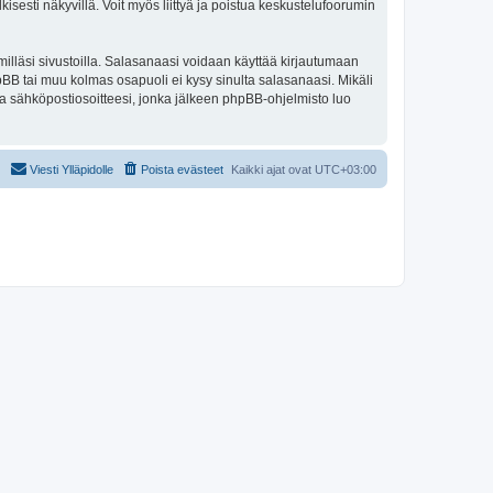
isesti näkyvillä. Voit myös liittyä ja poistua keskustelufoorumin
illäsi sivustoilla. Salasanaasi voidaan käyttää kirjautumaan
phpBB tai muu kolmas osapuoli ei kysy sinulta salasanaasi. Mikäli
a sähköpostiosoitteesi, jonka jälkeen phpBB-ohjelmisto luo
Viesti Ylläpidolle
Poista evästeet
Kaikki ajat ovat
UTC+03:00