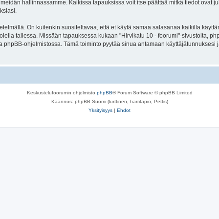
meidän hallinnassamme. Kaikissa tapauksissa voit itse päättää mitkä tiedot ovat julk
ksiasi.
lmällä. On kuitenkin suositeltavaa, että et käytä samaa salasanaa kaikilla käyttäm
e huolella tallessa. Missään tapauksessa kukaan "Hirvikatu 10 - foorumi"-sivustolta, 
oa phpBB-ohjelmistossa. Tämä toiminto pyytää sinua antamaan käyttäjätunnuksesi j
Keskustelufoorumin ohjelmisto
phpBB
® Forum Software © phpBB Limited
Käännös: phpBB Suomi (lurttinen, harritapio, Pettis)
Yksityisyys
|
Ehdot