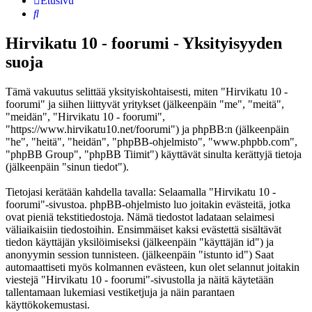
Etusivu
Etsi
Hirvikatu 10 - foorumi - Yksityisyyden
suoja
Tämä vakuutus selittää yksityiskohtaisesti, miten "Hirvikatu 10 -
foorumi" ja siihen liittyvät yritykset (jälkeenpäin "me", "meitä",
"meidän", "Hirvikatu 10 - foorumi",
"https://www.hirvikatu10.net/foorumi") ja phpBB:n (jälkeenpäin
"he", "heitä", "heidän", "phpBB-ohjelmisto", "www.phpbb.com",
"phpBB Group", "phpBB Tiimit") käyttävät sinulta kerättyjä tietoja
(jälkeenpäin "sinun tiedot").
Tietojasi kerätään kahdella tavalla: Selaamalla "Hirvikatu 10 -
foorumi"-sivustoa. phpBB-ohjelmisto luo joitakin evästeitä, jotka
ovat pieniä tekstitiedostoja. Nämä tiedostot ladataan selaimesi
väliaikaisiin tiedostoihin. Ensimmäiset kaksi evästettä sisältävät
tiedon käyttäjän yksilöimiseksi (jälkeenpäin "käyttäjän id") ja
anonyymin session tunnisteen. (jälkeenpäin "istunto id") Saat
automaattiseti myös kolmannen evästeen, kun olet selannut joitakin
viestejä "Hirvikatu 10 - foorumi"-sivustolla ja näitä käytetään
tallentamaan lukemiasi vestiketjuja ja näin parantaen
käyttökokemustasi.