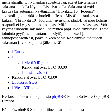
menetelmällä. On kuitenkin suositeltavaa, että et käytä samaa
salasanaa kaikilla käyttämilläsi sivustoilla. Salasanaasi voidaan
käyttää kirjautumaan käyttäjätiliisi "Hirvikatu 10 - foorumi"-
sivustolla, joten pidä se huolella tallessa. Missään tapauksessa
kukaan "Hirvikatu 10 - foorumi"-sivustolta, phpBB tai muu kolmas
osapuoli ei kysy sinulta salasanaasi. Mikäli unohdat salasanasi. Voit
käyttää "unohdin salasanani" toimintoa phpBB-ohjelmistossa. Tämä
toiminto pyytää sinua antamaan käyttäjätunnuksesi ja
sähköpostiosoitteesi, jonka jälkeen phpBB-ohjelmisto luo uuden
salasanan ja voit kirjautua jälleen sisään.
Etusivu
Viesti Ylläpidolle
Kaikki ajat ovat
UTC+03:00
Poista evästeet
Kaikki ajat ovat
UTC+03:00
Poista evästeet
Viesti Ylläpidolle
Keskustelufoorumin ohjelmisto
phpBB
® Forum Software © phpBB
Limited
Käännös: phpBB Suomi (lurttinen, harritapio, Pettis)