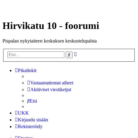
Hirvikatu 10 - foorumi
Pispalan nykytaiteen keskuksen keskustelupalsta
Tarkennettu
Etsi
haku
Pikalinkit
Vastaamattomat aiheet
Aktiiviset viestiketjut
Etsi
UKK
Kirjaudu sisään
Rekisteröidy