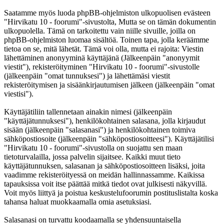
Saatamme myös luoda phpBB-ohjelmiston ulkopuolisen evästeen
"Hirvikatu 10 - foorumi"-sivustolta, Mutta se on tämän dokumentin
ulkopuolella. Tämä on tarkoitettu vain niille sivuille, joilla on
phpBB-ohjelmiston luomaa sisältöä. Toinen tapa, jolla keräämme
tietoa on se, mitä lähetät. Tämä voi olla, mutta ei rajoita: Viestin
lähettäminen anonyyminä käyttäjänä (Jälkeenpäin "anonyymit
viestit"), rekisteröityminen "Hirvikatu 10 - foorumi"-sivustolle
(jälkeenpäin "omat tunnuksesi") ja lähettämäsi viestit
rekisteröitymisen ja sisäänkirjautumisen jälkeen (jälkeenpäin "omat
viestisi").
Käyttäjätiliin tallennetaan ainakin nimesi (jälkeenpäin
"käyttäjätunnuksesi"), henkilökohtainen salasana, jolla kirjaudut
sisään (jälkeenpäin "salasanasi") ja henkilökohtainen toimiva
sähköpostiosoite (jälkeenpäin "sähköpostiosoitteesi"). Käyttäjätilisi
"Hirvikatu 10 - foorumi"-sivustolla on suojattu sen maan
tietoturvalailla, jossa palvelin sijaitsee. Kaikki muut tieto
käyttäjätunnuksen, salasanan ja sähköpostiosoitteen lisäksi, joita
vaadimme rekisteröityessä on meidän hallinnassamme. Kaikissa
tapauksissa voit itse päättää mitkä tiedot ovat julkisesti näkyvillä.
Voit myös liittyä ja poistua keskustelufoorumin postituslistalta koska
tahansa haluat muokkaamalla omia asetuksiasi.
Salasanasi on turvattu koodaamalla se yhdensuuntaisella