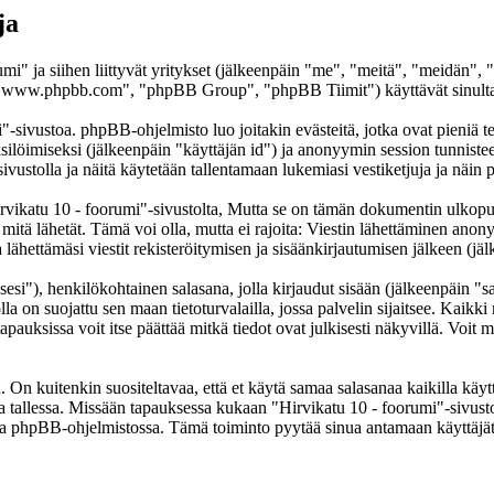
ja
umi" ja siihen liittyvät yritykset (jälkeenpäin "me", "meitä", "meidän",
www.phpbb.com", "phpBB Group", "phpBB Tiimit") käyttävät sinulta ker
"-sivustoa. phpBB-ohjelmisto luo joitakin evästeitä, jotka ovat pieniä te
yksilöimiseksi (jälkeenpäin "käyttäjän id") ja anonyymin session tunnist
sivustolla ja näitä käytetään tallentamaan lukemiasi vestiketjuja ja näi
atu 10 - foorumi"-sivustolta, Mutta se on tämän dokumentin ulkopuolell
 mitä lähetät. Tämä voi olla, mutta ei rajoita: Viestin lähettäminen ano
lähettämäsi viestit rekisteröitymisen ja sisäänkirjautumisen jälkeen (jäl
sesi"), henkilökohtainen salasana, jolla kirjaudut sisään (jälkeenpäin "
lla on suojattu sen maan tietoturvalailla, jossa palvelin sijaitsee. Kaikk
uksissa voit itse päättää mitkä tiedot ovat julkisesti näkyvillä. Voit my
On kuitenkin suositeltavaa, että et käytä samaa salasanaa kaikilla käytt
ella tallessa. Missään tapauksessa kukaan "Hirvikatu 10 - foorumi"-sivus
toa phpBB-ohjelmistossa. Tämä toiminto pyytää sinua antamaan käyttäjät