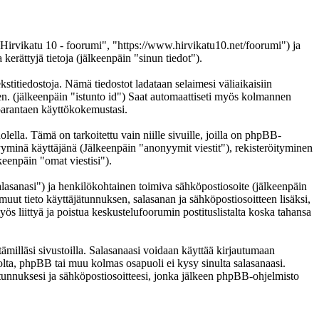
 "Hirvikatu 10 - foorumi", "https://www.hirvikatu10.net/foorumi") ja
ättyjä tietoja (jälkeenpäin "sinun tiedot").
kstitiedostoja. Nämä tiedostot ladataan selaimesi väliaikaisiin
een. (jälkeenpäin "istunto id") Saat automaattiseti myös kolmannen
n parantaen käyttökokemustasi.
a. Tämä on tarkoitettu vain niille sivuille, joilla on phpBB-
nyyminä käyttäjänä (Jälkeenpäin "anonyymit viestit"), rekisteröityminen
keenpäin "omat viestisi").
salasanasi") ja henkilökohtainen toimiva sähköpostiosoite (jälkeenpäin
i muut tieto käyttäjätunnuksen, salasanan ja sähköpostiosoitteen lisäksi,
ös liittyä ja poistua keskustelufoorumin postituslistalta koska tahansa
ämilläsi sivustoilla. Salasanaasi voidaan käyttää kirjautumaan
tolta, phpBB tai muu kolmas osapuoli ei kysy sinulta salasanaasi.
unnuksesi ja sähköpostiosoitteesi, jonka jälkeen phpBB-ohjelmisto