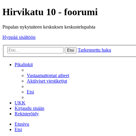
Hirvikatu 10 - foorumi
Pispalan nykytaiteen keskuksen keskustelupalsta
Hyppää sisältöön
Tarkennettu haku
Etsi
Pikalinkit
Vastaamattomat aiheet
Aktiiviset viestiketjut
Etsi
UKK
Kirjaudu sisään
Rekisteröidy
Etusivu
Etsi