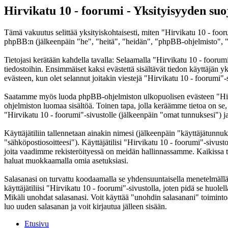
Hirvikatu 10 - foorumi - Yksityisyyden suo
Tämä vakuutus selittää yksityiskohtaisesti, miten "Hirvikatu 10 - foor
phpBB:n (jälkeenpäin "he", "heitä", "heidän", "phpBB-ohjelmisto", "
Tietojasi kerätään kahdella tavalla: Selaamalla "Hirvikatu 10 - foorumi
tiedostoihin. Ensimmäiset kaksi evästettä sisältävät tiedon käyttäjän 
evästeen, kun olet selannut joitakin viestejä "Hirvikatu 10 - foorumi"-
Saatamme myös luoda phpBB-ohjelmiston ulkopuolisen evästeen "Hirvik
ohjelmiston luomaa sisältöä. Toinen tapa, jolla keräämme tietoa on se,
"Hirvikatu 10 - foorumi"-sivustolle (jälkeenpäin "omat tunnuksesi") ja 
Käyttäjätiliin tallennetaan ainakin nimesi (jälkeenpäin "käyttäjätunnuk
"sähköpostiosoitteesi"). Käyttäjätilisi "Hirvikatu 10 - foorumi"-sivusto
joita vaadimme rekisteröityessä on meidän hallinnassamme. Kaikissa tapa
haluat muokkaamalla omia asetuksiasi.
Salasanasi on turvattu koodaamalla se yhdensuuntaisella menetelmällä. 
käyttäjätiliisi "Hirvikatu 10 - foorumi"-sivustolla, joten pidä se huol
Mikäli unohdat salasanasi. Voit käyttää "unohdin salasanani" toimin
luo uuden salasanan ja voit kirjautua jälleen sisään.
Etusivu