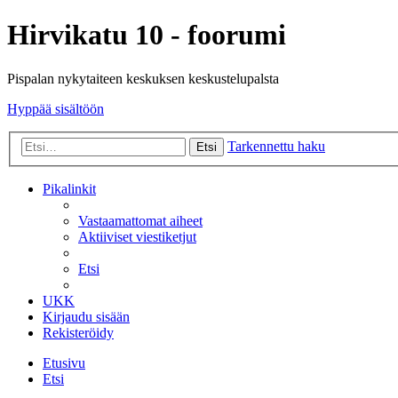
Hirvikatu 10 - foorumi
Pispalan nykytaiteen keskuksen keskustelupalsta
Hyppää sisältöön
Tarkennettu haku
Etsi
Pikalinkit
Vastaamattomat aiheet
Aktiiviset viestiketjut
Etsi
UKK
Kirjaudu sisään
Rekisteröidy
Etusivu
Etsi