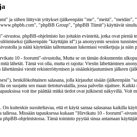
ja
umi" ja siihen liittyvät yritykset (jälkeenpäin "me", "meitä", "meidän",
www.phpbb.com", "phpBB Group", "phpBB Tiimit") käyttävät sinulta ker
"-sivustoa. phpBB-ohjelmisto luo joitakin evästeitä, jotka ovat pieniä te
yksilöimiseksi (jälkeenpäin "käyttäjän id") ja anonyymin session tunnist
sivustolla ja näitä käytetään tallentamaan lukemiasi vestiketjuja ja näi
atu 10 - foorumi"-sivustolta, Mutta se on tämän dokumentin ulkopuolell
 mitä lähetät. Tämä voi olla, mutta ei rajoita: Viestin lähettäminen ano
lähettämäsi viestit rekisteröitymisen ja sisäänkirjautumisen jälkeen (jäl
sesi"), henkilökohtainen salasana, jolla kirjaudut sisään (jälkeenpäin "
lla on suojattu sen maan tietoturvalailla, jossa palvelin sijaitsee. Kaikk
uksissa voit itse päättää mitkä tiedot ovat julkisesti näkyvillä. Voit my
On kuitenkin suositeltavaa, että et käytä samaa salasanaa kaikilla käytt
ella tallessa. Missään tapauksessa kukaan "Hirvikatu 10 - foorumi"-sivus
toa phpBB-ohjelmistossa. Tämä toiminto pyytää sinua antamaan käyttäjät