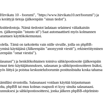
 "Hirvikatu 10 - foorumi", "https://www.hirvikatu10.net/foorumi") ja
ättyjä tietoja (jälkeenpäin "sinun tiedot").
kstitiedostoja. Nämä tiedostot ladataan selaimesi väliaikaisiin
een. (jälkeenpäin "istunto id") Saat automaattiseti myös kolmannen
n parantaen käyttökokemustasi.
a. Tämä on tarkoitettu vain niille sivuille, joilla on phpBB-
nyyminä käyttäjänä (Jälkeenpäin "anonyymit viestit"), rekisteröityminen
keenpäin "omat viestisi").
salasanasi") ja henkilökohtainen toimiva sähköpostiosoite (jälkeenpäin
i muut tieto käyttäjätunnuksen, salasanan ja sähköpostiosoitteen lisäksi,
ös liittyä ja poistua keskustelufoorumin postituslistalta koska tahansa
ämilläsi sivustoilla. Salasanaasi voidaan käyttää kirjautumaan
tolta, phpBB tai muu kolmas osapuoli ei kysy sinulta salasanaasi.
unnuksesi ja sähköpostiosoitteesi, jonka jälkeen phpBB-ohjelmisto