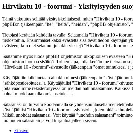
Hirvikatu 10 - foorumi - Yksityisyyden suo
Tämä vakuutus selittää yksityiskohtaisesti, miten "Hirvikatu 10 - foor
phpBB:n (jälkeenpäin "he", "heitä", "heidän", "phpBB-ohjelmisto", "
Tietojasi kerätään kahdella tavalla: Selaamalla "Hirvikatu 10 - foorumi
tiedostoihin. Ensimmäiset kaksi evästettä sisältävät tiedon käyttäjän 
evästeen, kun olet selannut joitakin viestejä "Hirvikatu 10 - foorumi"-
Saatamme myös luoda phpBB-ohjelmiston ulkopuolisen evästeen "Hirvik
ohjelmiston luomaa sisältöä. Toinen tapa, jolla keräämme tietoa on se,
"Hirvikatu 10 - foorumi"-sivustolle (jälkeenpäin "omat tunnuksesi") ja 
Käyttäjätiliin tallennetaan ainakin nimesi (jälkeenpäin "käyttäjätunnuk
"sähköpostiosoitteesi"). Käyttäjätilisi "Hirvikatu 10 - foorumi"-sivusto
joita vaadimme rekisteröityessä on meidän hallinnassamme. Kaikissa tapa
haluat muokkaamalla omia asetuksiasi.
Salasanasi on turvattu koodaamalla se yhdensuuntaisella menetelmällä. 
käyttäjätiliisi "Hirvikatu 10 - foorumi"-sivustolla, joten pidä se huol
Mikäli unohdat salasanasi. Voit käyttää "unohdin salasanani" toimin
luo uuden salasanan ja voit kirjautua jälleen sisään.
Etusivu