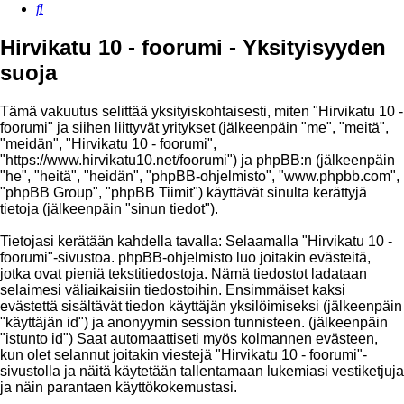
Etsi
Hirvikatu 10 - foorumi - Yksityisyyden
suoja
Tämä vakuutus selittää yksityiskohtaisesti, miten "Hirvikatu 10 -
foorumi" ja siihen liittyvät yritykset (jälkeenpäin "me", "meitä",
"meidän", "Hirvikatu 10 - foorumi",
"https://www.hirvikatu10.net/foorumi") ja phpBB:n (jälkeenpäin
"he", "heitä", "heidän", "phpBB-ohjelmisto", "www.phpbb.com",
"phpBB Group", "phpBB Tiimit") käyttävät sinulta kerättyjä
tietoja (jälkeenpäin "sinun tiedot").
Tietojasi kerätään kahdella tavalla: Selaamalla "Hirvikatu 10 -
foorumi"-sivustoa. phpBB-ohjelmisto luo joitakin evästeitä,
jotka ovat pieniä tekstitiedostoja. Nämä tiedostot ladataan
selaimesi väliaikaisiin tiedostoihin. Ensimmäiset kaksi
evästettä sisältävät tiedon käyttäjän yksilöimiseksi (jälkeenpäin
"käyttäjän id") ja anonyymin session tunnisteen. (jälkeenpäin
"istunto id") Saat automaattiseti myös kolmannen evästeen,
kun olet selannut joitakin viestejä "Hirvikatu 10 - foorumi"-
sivustolla ja näitä käytetään tallentamaan lukemiasi vestiketjuja
ja näin parantaen käyttökokemustasi.