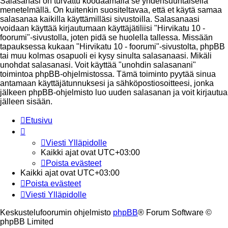
Salasanasi on turvattu koodaamalla se yhdensuuntaisella
menetelmällä. On kuitenkin suositeltavaa, että et käytä samaa
salasanaa kaikilla käyttämilläsi sivustoilla. Salasanaasi
voidaan käyttää kirjautumaan käyttäjätiliisi "Hirvikatu 10 -
foorumi"-sivustolla, joten pidä se huolella tallessa. Missään
tapauksessa kukaan "Hirvikatu 10 - foorumi"-sivustolta, phpBB
tai muu kolmas osapuoli ei kysy sinulta salasanaasi. Mikäli
unohdat salasanasi. Voit käyttää "unohdin salasanani"
toimintoa phpBB-ohjelmistossa. Tämä toiminto pyytää sinua
antamaan käyttäjätunnuksesi ja sähköpostiosoitteesi, jonka
jälkeen phpBB-ohjelmisto luo uuden salasanan ja voit kirjautua
jälleen sisään.
Etusivu
Viesti Ylläpidolle
Kaikki ajat ovat
UTC+03:00
Poista evästeet
Kaikki ajat ovat
UTC+03:00
Poista evästeet
Viesti Ylläpidolle
Keskustelufoorumin ohjelmisto
phpBB
® Forum Software ©
phpBB Limited