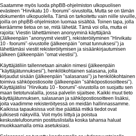
Saatamme myös luoda phpBB-ohjelmiston ulkopuolisen
evästeen "Hirvikatu 10 - foorumi"-sivustolta, Mutta se on tämän
dokumentin ulkopuolella. Tämä on tarkoitettu vain niille sivuille,
joilla on phpBB-ohjelmiston luomaa sisältöä. Toinen tapa, jolla
keräämme tietoa on se, mitä lähetät. Tämä voi olla, mutta ei
rajoita: Viestin lähettäminen anonyyminä käyttäjänä
(Jälkeenpäin "anonyymit viestit"), rekisteröityminen "Hirvikatu
10 - foorumi"-sivustolle (jälkeenpäin "omat tunnuksesi") ja
lähettämäsi viestit rekisteröitymisen ja sisäänkirjautumisen
jälkeen (jälkeenpäin "omat viestisi").
Käyttäjätiliin tallennetaan ainakin nimesi (jälkeenpäin
"käyttäjätunnuksesi"), henkilökohtainen salasana, jolla
kirjaudut sisään (jälkeenpäin "salasanasi") ja henkilökohtainen
toimiva sähköpostiosoite (jälkeenpäin "sähköpostiosoitteesi").
Käyttäjätilisi "Hirvikatu 10 - foorumi"-sivustolla on suojattu sen
maan tietoturvalailla, jossa palvelin sijaitsee. Kaikki muut tieto
käyttäjätunnuksen, salasanan ja sähköpostiosoitteen lisäksi,
joita vaadimme rekisteröityessä on meidän hallinnassamme.
Kaikissa tapauksissa voit itse päättää mitkä tiedot ovat
julkisesti näkyvillä. Voit myös liittyä ja poistua
keskustelufoorumin postituslistalta koska tahansa haluat
muokkaamalla omia asetuksiasi.