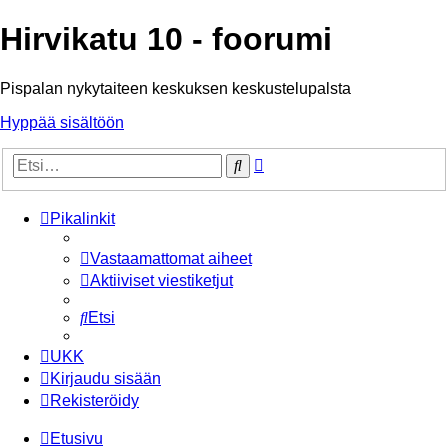
Hirvikatu 10 - foorumi
Pispalan nykytaiteen keskuksen keskustelupalsta
Hyppää sisältöön
Tarkennettu
Etsi
haku
Pikalinkit
Vastaamattomat aiheet
Aktiiviset viestiketjut
Etsi
UKK
Kirjaudu sisään
Rekisteröidy
Etusivu