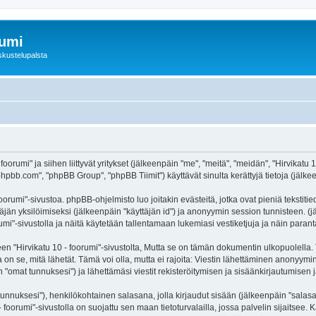
rumi
skustelupalsta
foorumi" ja siihen liittyvät yritykset (jälkeenpäin "me", "meitä", "meidän", "Hirvikatu
hpbb.com", "phpBB Group", "phpBB Tiimit") käyttävät sinulta kerättyjä tietoja (jälkee
oorumi"-sivustoa. phpBB-ohjelmisto luo joitakin evästeitä, jotka ovat pieniä tekstiti
ttäjän yksilöimiseksi (jälkeenpäin "käyttäjän id") ja anonyymin session tunnisteen. 
orumi"-sivustolla ja näitä käytetään tallentamaan lukemiasi vestiketjuja ja näin para
irvikatu 10 - foorumi"-sivustolta, Mutta se on tämän dokumentin ulkopuolella. Tämä
on se, mitä lähetät. Tämä voi olla, mutta ei rajoita: Viestin lähettäminen anonyymin
n "omat tunnuksesi") ja lähettämäsi viestit rekisteröitymisen ja sisäänkirjautumisen j
jätunnuksesi"), henkilökohtainen salasana, jolla kirjaudut sisään (jälkeenpäin "sala
 - foorumi"-sivustolla on suojattu sen maan tietoturvalailla, jossa palvelin sijaitsee.