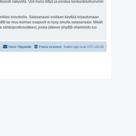
isesti näkyvillä. Voit myös liittyä ja poistua keskustelufoorumin
illäsi sivustoilla. Salasanaasi voidaan käyttää kirjautumaan
phpBB tai muu kolmas osapuoli ei kysy sinulta salasanaasi. Mikäli
a sähköpostiosoitteesi, jonka jälkeen phpBB-ohjelmisto luo
Viesti Ylläpidolle
Poista evästeet
Kaikki ajat ovat
UTC+03:00