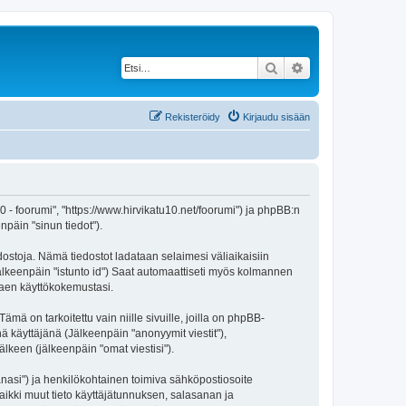
Etsi
Tarkennettu haku
Rekisteröidy
Kirjaudu sisään
 10 - foorumi", "https://www.hirvikatu10.net/foorumi") ja phpBB:n
npäin "sinun tiedot").
edostoja. Nämä tiedostot ladataan selaimesi väliaikaisiin
(jälkeenpäin "istunto id") Saat automaattiseti myös kolmannen
ntaen käyttökokemustasi.
 on tarkoitettu vain niille sivuille, joilla on phpBB-
ä käyttäjänä (Jälkeenpäin "anonyymit viestit"),
älkeen (jälkeenpäin "omat viestisi").
sanasi") ja henkilökohtainen toimiva sähköpostiosoite
 Kaikki muut tieto käyttäjätunnuksen, salasanan ja