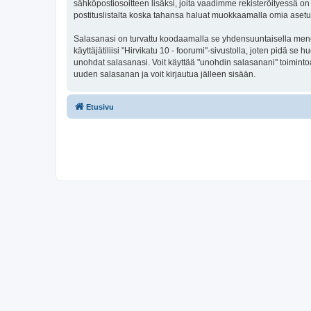
sähköpostiosoitteen lisäksi, joita vaadimme rekisteröityessä on 
postituslistalta koska tahansa haluat muokkaamalla omia asetu
Salasanasi on turvattu koodaamalla se yhdensuuntaisella menete
käyttäjätiliisi "Hirvikatu 10 - foorumi"-sivustolla, joten pidä s
unohdat salasanasi. Voit käyttää "unohdin salasanani" toimint
uuden salasanan ja voit kirjautua jälleen sisään.
Etusivu