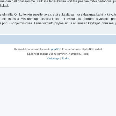
meidän hallinnassamme. Kaikissa tapauksissa voit itse päättää mitkä tiedot ovat julk
ksiasi.
lmällä. On kuitenkin suositeltavaa, että et käytä samaa salasanaa kaikilla käyttäm
e huolella tallessa. Missään tapauksessa kukaan "Hirvikatu 10 - foorumi"-sivustolta, 
oa phpBB-ohjelmistossa. Tämä toiminto pyytää sinua antamaan käyttäjätunnuksesi j
Keskustelufoorumin ohjelmisto
phpBB
® Forum Software © phpBB Limited
Käännös: phpBB Suomi (lurttinen, harritapio, Pettis)
Yksityisyys
|
Ehdot