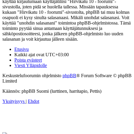
käyttää kirjautumaan käyttäjätiliisi "Hirvikatu 10 - foorumi"-
sivustolla, joten pidä se huolella tallessa. Missään tapauksessa
kukaan "Hirvikatu 10 - foorumi"-sivustolta, phpBB tai muu kolmas
osapuoli ei kysy sinulta salasanaasi. Mikäli unohdat salasanasi. Voit
käyttää "unohdin salasanani" toimintoa phpBB-ohjelmistossa. Tämä
toiminto pyytää sinua antamaan käyttäjätunnuksesi ja
sähköpostiosoitteesi, jonka jälkeen phpBB-ohjelmisto luo uuden
salasanan ja voit kirjautua jälleen sisään.
Etusivu
Kaikki ajat ovat
UTC+03:00
Poista evästeet
Viesti Ylläpidolle
Keskustelufoorumin ohjelmisto
phpBB
® Forum Software © phpBB
Limited
Käännös: phpBB Suomi (lurttinen, harritapio, Pettis)
Yksityisyys
|
Ehdot