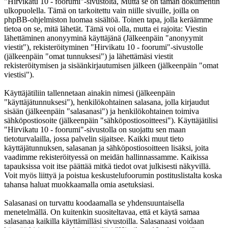
"Hirvikatu 10 - foorumi"-sivustolta, Mutta se on tämän dokumentin
ulkopuolella. Tämä on tarkoitettu vain niille sivuille, joilla on
phpBB-ohjelmiston luomaa sisältöä. Toinen tapa, jolla keräämme
tietoa on se, mitä lähetät. Tämä voi olla, mutta ei rajoita: Viestin
lähettäminen anonyyminä käyttäjänä (Jälkeenpäin "anonyymit
viestit"), rekisteröityminen "Hirvikatu 10 - foorumi"-sivustolle
(jälkeenpäin "omat tunnuksesi") ja lähettämäsi viestit
rekisteröitymisen ja sisäänkirjautumisen jälkeen (jälkeenpäin "omat
viestisi").
Käyttäjätiliin tallennetaan ainakin nimesi (jälkeenpäin
"käyttäjätunnuksesi"), henkilökohtainen salasana, jolla kirjaudut
sisään (jälkeenpäin "salasanasi") ja henkilökohtainen toimiva
sähköpostiosoite (jälkeenpäin "sähköpostiosoitteesi"). Käyttäjätilisi
"Hirvikatu 10 - foorumi"-sivustolla on suojattu sen maan
tietoturvalailla, jossa palvelin sijaitsee. Kaikki muut tieto
käyttäjätunnuksen, salasanan ja sähköpostiosoitteen lisäksi, joita
vaadimme rekisteröityessä on meidän hallinnassamme. Kaikissa
tapauksissa voit itse päättää mitkä tiedot ovat julkisesti näkyvillä.
Voit myös liittyä ja poistua keskustelufoorumin postituslistalta koska
tahansa haluat muokkaamalla omia asetuksiasi.
Salasanasi on turvattu koodaamalla se yhdensuuntaisella
menetelmällä. On kuitenkin suositeltavaa, että et käytä samaa
salasanaa kaikilla käyttämilläsi sivustoilla. Salasanaasi voidaan