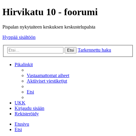
Hirvikatu 10 - foorumi
Pispalan nykytaiteen keskuksen keskustelupalsta
Hyppää sisältöön
Tarkennettu haku
Etsi
Pikalinkit
Vastaamattomat aiheet
Aktiiviset viestiketjut
Etsi
UKK
Kirjaudu sisään
Rekisteröidy
Etusivu
Etsi