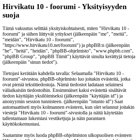
Hirvikatu 10 - foorumi - Yksityisyyden
suoja
Tämä vakuutus selittää yksityiskohtaisesti, miten "Hirvikatu 10 -
foorumi" ja siihen liittyvät yritykset (jälkeenpäin "me", "meitä",
"meidän", "Hirvikatu 10 - foorumi",
"https://www.hirvikatu10.net/foorumi") ja phpBB:n (jälkeenpäin
"he", "heitä", "heidän", "phpBB-ohjelmisto", "www.phpbb.com",
"phpBB Group", "phpBB Tiimit") käyttävät sinulta kerättyjä tietoja
(jälkeenpäin "sinun tiedot").
Tietojasi kerätään kahdella tavalla: Selaamalla "Hirvikatu 10 -
foorumi"-sivustoa. phpBB-ohjelmisto luo joitakin evästeitä, jotka
ovat pieniä tekstitiedostoja. Nämä tiedostot ladataan selaimesi
väliaikaisiin tiedostoihin. Ensimmäiset kaksi evästettä sisältävät
tiedon käyttäjän yksilöimiseksi (jälkeenpäin "käyttäjän id") ja
anonyymin session tunnisteen. (jälkeenpäin "istunto id") Saat
automaattiseti myös kolmannen evästeen, kun olet selannut joitakin
viestejä "Hirvikatu 10 - foorumi"-sivustolla ja näitä käytetään
tallentamaan lukemiasi vestiketjuja ja näin parantaen
käyttökokemustasi.
Saatamme myös luoda phpBB-ohjelmiston ulkopuolisen evästeen