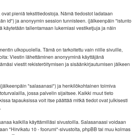
a ovat pieniä tekstitiedostoja. Nämä tiedostot ladataan
äjän id") ja anonyymin session tunnisteen. (jälkeenpäin "istunto
tä käytetään tallentamaan lukemiasi vestiketjuja ja näin
n ulkopuolella. Tämä on tarkoitettu vain niille sivuille,
ajoita: Viestin lähettäminen anonyyminä käyttäjänä
tämäsi viestit rekisteröitymisen ja sisäänkirjautumisen jälkeen
n (jälkeenpäin "salasanasi") ja henkilökohtainen toimiva
turvalailla, jossa palvelin sijaitsee. Kaikki muut tieto
sa tapauksissa voit itse päättää mitkä tiedot ovat julkisesti
.
naa kaikilla käyttämilläsi sivustoilla. Salasanaasi voidaan
ukaan "Hirvikatu 10 - foorumi"-sivustolta, phpBB tai muu kolmas