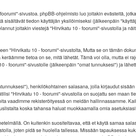
 foorumi"-sivustoa. phpBB-ohjelmisto luo joitakin evästeitä, jotk
tä sisältävät tiedon käyttäjän yksilöimiseksi (jälkeenpäin "käytt
nnut joitakin viestejä "Hirvikatu 10 - foorumi"-sivustolla ja näi
Hirvikatu 10 - foorumi"-sivustolta, Mutta se on tämän dokumenti
a keräämme tietoa on se, mitä lähetät. Tämä voi olla, mutta ei r
10 - foorumi"-sivustolle (jälkeenpäin "omat tunnuksesi") ja lähet
jätunnuksesi"), henkilökohtainen salasana, jolla kirjaudut sisää
lisi "Hirvikatu 10 - foorumi"-sivustolla on suojattu sen maan tieto
oita vaadimme rekisteröityessä on meidän hallinnassamme. Kaikis
tituslistalta koska tahansa haluat muokkaamalla omia asetuksiasi
elmällä. On kuitenkin suositeltavaa, että et käytä samaa salasa
ivustolla, joten pidä se huolella tallessa. Missään tapauksessa k