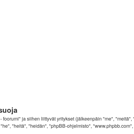
 suoja
 foorumi" ja siihen liittyvät yritykset (jälkeenpäin "me", "meitä",
 "he", "heitä", "heidän", "phpBB-ohjelmisto", "www.phpbb.com", 