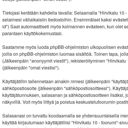
Tietojasi kerätään kahdella tavalla: Selaamalla "Hirvikatu 10 -
selaimesi väliaikaisiin tiedostoihin. Ensimmäiset kaksi evästet
id") Saat automaattiseti myös kolmannen evästeen, kun olet sela
parantaen käyttökokemustasi.
Saatamme myös luoda phpBB-ohjelmiston ulkopuolisen evästeen "
joilla on phpBB-ohjelmiston luomaa sisältöä. Toinen tapa, joll
(Jälkeenpäin "anonyymit viestit"), rekisteröityminen "Hirvikatu 
(jälkeenpäin "omat viestisi").
Käyttäjätiliin tallennetaan ainakin nimesi (jälkeenpäin "käyttä
sähköpostiosoite (jälkeenpäin "sähköpostiosoitteesi"). Käyttäjäti
käyttäjätunnuksen, salasanan ja sähköpostiosoitteen lisäksi, j
näkyvillä. Voit myös liittyä ja poistua keskustelufoorumin pos
Salasanasi on turvattu koodaamalla se yhdensuuntaisella menet
käyttää kirjautumaan käyttäjätiliisi "Hirvikatu 10 - foorumi"-s