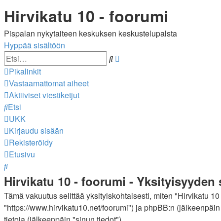
Hirvikatu 10 - foorumi
Pispalan nykytaiteen keskuksen keskustelupalsta
Hyppää sisältöön
Tarkennettu
Etsi
haku
Pikalinkit
Vastaamattomat aiheet
Aktiiviset viestiketjut
Etsi
UKK
Kirjaudu sisään
Rekisteröidy
Etusivu
Etsi
Hirvikatu 10 - foorumi - Yksityisyyden
Tämä vakuutus selittää yksityiskohtaisesti, miten "Hirvikatu 10 -
"https://www.hirvikatu10.net/foorumi") ja phpBB:n (jälkeenpäin
tietoja (jälkeenpäin "sinun tiedot").