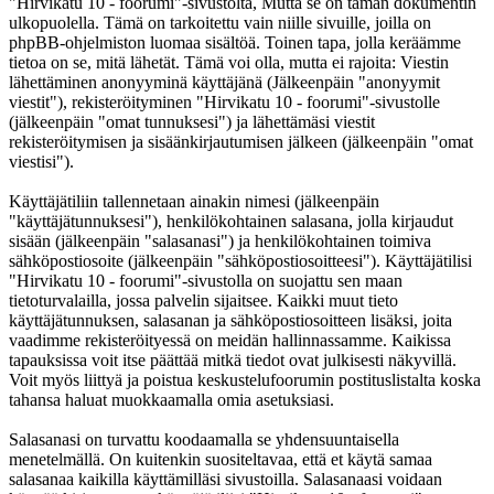
"Hirvikatu 10 - foorumi"-sivustolta, Mutta se on tämän dokumentin
ulkopuolella. Tämä on tarkoitettu vain niille sivuille, joilla on
phpBB-ohjelmiston luomaa sisältöä. Toinen tapa, jolla keräämme
tietoa on se, mitä lähetät. Tämä voi olla, mutta ei rajoita: Viestin
lähettäminen anonyyminä käyttäjänä (Jälkeenpäin "anonyymit
viestit"), rekisteröityminen "Hirvikatu 10 - foorumi"-sivustolle
(jälkeenpäin "omat tunnuksesi") ja lähettämäsi viestit
rekisteröitymisen ja sisäänkirjautumisen jälkeen (jälkeenpäin "omat
viestisi").
Käyttäjätiliin tallennetaan ainakin nimesi (jälkeenpäin
"käyttäjätunnuksesi"), henkilökohtainen salasana, jolla kirjaudut
sisään (jälkeenpäin "salasanasi") ja henkilökohtainen toimiva
sähköpostiosoite (jälkeenpäin "sähköpostiosoitteesi"). Käyttäjätilisi
"Hirvikatu 10 - foorumi"-sivustolla on suojattu sen maan
tietoturvalailla, jossa palvelin sijaitsee. Kaikki muut tieto
käyttäjätunnuksen, salasanan ja sähköpostiosoitteen lisäksi, joita
vaadimme rekisteröityessä on meidän hallinnassamme. Kaikissa
tapauksissa voit itse päättää mitkä tiedot ovat julkisesti näkyvillä.
Voit myös liittyä ja poistua keskustelufoorumin postituslistalta koska
tahansa haluat muokkaamalla omia asetuksiasi.
Salasanasi on turvattu koodaamalla se yhdensuuntaisella
menetelmällä. On kuitenkin suositeltavaa, että et käytä samaa
salasanaa kaikilla käyttämilläsi sivustoilla. Salasanaasi voidaan