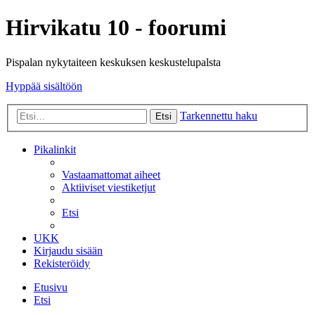
Hirvikatu 10 - foorumi
Pispalan nykytaiteen keskuksen keskustelupalsta
Hyppää sisältöön
Tarkennettu haku
Etsi
Pikalinkit
Vastaamattomat aiheet
Aktiiviset viestiketjut
Etsi
UKK
Kirjaudu sisään
Rekisteröidy
Etusivu
Etsi