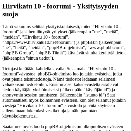
Hirvikatu 10 - foorumi - Yksityisyyden
suoja
Tämä vakuutus selittää yksityiskohtaisesti, miten "Hirvikatu 10 -
foorumi" ja siihen liittyvät yritykset (jälkeenpäin "me", "meitä",
"meidän", "Hirvikatu 10 - foorumi",
"https://www.hirvikatu10.net/foorumi") ja phpBB:n (jälkeenpäin
"he", "heitä", "heidän", "phpBB-ohjelmisto", "www.phpbb.com",
"phpBB Group", "phpBB Tiimit") käyttävät sinulta kerättyjä tietoja
(jälkeenpäin "sinun tiedot").
Tietojasi kerätään kahdella tavalla: Selaamalla "Hirvikatu 10 -
foorumi"-sivustoa. phpBB-ohjelmisto luo joitakin evästeitä, jotka
ovat pieniä tekstitiedostoja. Nämä tiedostot ladataan selaimesi
väliaikaisiin tiedostoihin. Ensimmäiset kaksi evästettä sisältävät
tiedon käyttäjän yksilöimiseksi (jälkeenpäin "käyttäjän id") ja
anonyymin session tunnisteen. (jälkeenpäin "istunto id") Saat
automaattiseti myös kolmannen evästeen, kun olet selannut joitakin
viestejä "Hirvikatu 10 - foorumi"-sivustolla ja näitä käytetään
tallentamaan lukemiasi vestiketjuja ja näin parantaen
käyttökokemustasi.
Saatamme myös luoda phpBB-ohjelmiston ulkopuolisen evästeen