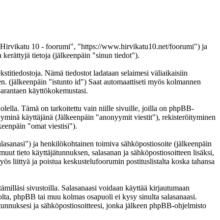
 "Hirvikatu 10 - foorumi", "https://www.hirvikatu10.net/foorumi") ja
ättyjä tietoja (jälkeenpäin "sinun tiedot").
kstitiedostoja. Nämä tiedostot ladataan selaimesi väliaikaisiin
een. (jälkeenpäin "istunto id") Saat automaattiseti myös kolmannen
n parantaen käyttökokemustasi.
a. Tämä on tarkoitettu vain niille sivuille, joilla on phpBB-
nyyminä käyttäjänä (Jälkeenpäin "anonyymit viestit"), rekisteröityminen
keenpäin "omat viestisi").
salasanasi") ja henkilökohtainen toimiva sähköpostiosoite (jälkeenpäin
i muut tieto käyttäjätunnuksen, salasanan ja sähköpostiosoitteen lisäksi,
ös liittyä ja poistua keskustelufoorumin postituslistalta koska tahansa
ämilläsi sivustoilla. Salasanaasi voidaan käyttää kirjautumaan
tolta, phpBB tai muu kolmas osapuoli ei kysy sinulta salasanaasi.
unnuksesi ja sähköpostiosoitteesi, jonka jälkeen phpBB-ohjelmisto