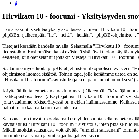
Etsi
Hirvikatu 10 - foorumi - Yksityisyyden suo
Tämä vakuutus selittää yksityiskohtaisesti, miten "Hirvikatu 10 - foor
phpBB:n (jälkeenpäin "he", "heitä", "heidän", "phpBB-ohjelmisto", "
Tietojasi kerätään kahdella tavalla: Selaamalla "Hirvikatu 10 - foorumi
tiedostoihin. Ensimmäiset kaksi evästettä sisältävät tiedon käyttäjän 
evästeen, kun olet selannut joitakin viestejä "Hirvikatu 10 - foorumi"-
Saatamme myös luoda phpBB-ohjelmiston ulkopuolisen evästeen "Hirvik
ohjelmiston luomaa sisältöä. Toinen tapa, jolla keräämme tietoa on se,
"Hirvikatu 10 - foorumi"-sivustolle (jälkeenpäin "omat tunnuksesi") ja 
Käyttäjätiliin tallennetaan ainakin nimesi (jälkeenpäin "käyttäjätunnuk
"sähköpostiosoitteesi"). Käyttäjätilisi "Hirvikatu 10 - foorumi"-sivusto
joita vaadimme rekisteröityessä on meidän hallinnassamme. Kaikissa tapa
haluat muokkaamalla omia asetuksiasi.
Salasanasi on turvattu koodaamalla se yhdensuuntaisella menetelmällä. 
käyttäjätiliisi "Hirvikatu 10 - foorumi"-sivustolla, joten pidä se huol
Mikäli unohdat salasanasi. Voit käyttää "unohdin salasanani" toimin
luo uuden salasanan ja voit kirjautua jälleen sisään.