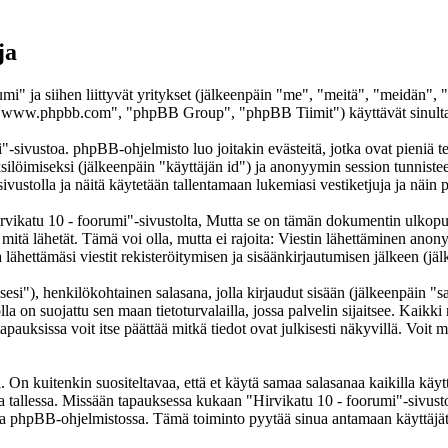
ja
umi" ja siihen liittyvät yritykset (jälkeenpäin "me", "meitä", "meidän",
www.phpbb.com", "phpBB Group", "phpBB Tiimit") käyttävät sinulta ker
"-sivustoa. phpBB-ohjelmisto luo joitakin evästeitä, jotka ovat pieniä te
yksilöimiseksi (jälkeenpäin "käyttäjän id") ja anonyymin session tunnist
sivustolla ja näitä käytetään tallentamaan lukemiasi vestiketjuja ja näi
atu 10 - foorumi"-sivustolta, Mutta se on tämän dokumentin ulkopuolell
 mitä lähetät. Tämä voi olla, mutta ei rajoita: Viestin lähettäminen ano
lähettämäsi viestit rekisteröitymisen ja sisäänkirjautumisen jälkeen (jäl
sesi"), henkilökohtainen salasana, jolla kirjaudut sisään (jälkeenpäin "
lla on suojattu sen maan tietoturvalailla, jossa palvelin sijaitsee. Kaikk
uksissa voit itse päättää mitkä tiedot ovat julkisesti näkyvillä. Voit my
On kuitenkin suositeltavaa, että et käytä samaa salasanaa kaikilla käytt
ella tallessa. Missään tapauksessa kukaan "Hirvikatu 10 - foorumi"-sivus
toa phpBB-ohjelmistossa. Tämä toiminto pyytää sinua antamaan käyttäjät