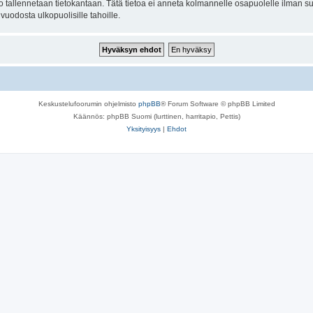
to tallennetaan tietokantaan. Tätä tietoa ei anneta kolmannelle osapuolelle ilman su
uodosta ulkopuolisille tahoille.
Keskustelufoorumin ohjelmisto
phpBB
® Forum Software © phpBB Limited
Käännös: phpBB Suomi (lurttinen, harritapio, Pettis)
Yksityisyys
|
Ehdot