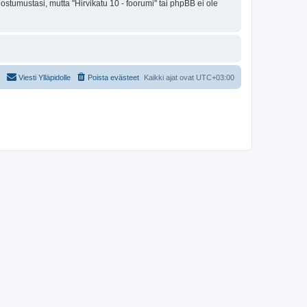
ostumustasi, mutta "Hirvikatu 10 - foorumi" tai phpBB ei ole
Viesti Ylläpidolle
Poista evästeet
Kaikki ajat ovat
UTC+03:00