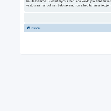
halutessamme. Suostut myös siihen, että kaikki yllä annettu tie
vastuussa mahdollisen tietoturvamurron aiheuttamasta tietojen v
Etusivu