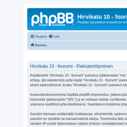
Hirvikatu 10 - foo
Pispalan nykytaiteen keskuksen ke
Pikalinkit
UKK
Etusivu
Hirvikatu 10 - foorumi - Rekisteröityminen
Käyttämällä "Hirvikatu 10 - foorumi" palvelua (jälkeenpäin "me",
ehtoja, älä rekisteröidy ja/tai käytä "Hirvikatu 10 - foorumi
ehdot säännöllisesti, koska "Hirvikatu 10 - foorumi"-palvelun käy
Keskustelufoorumimme käyttää phpBB-ohjelmistoa, (jälkeenpäin 
lisenssillä (jälkeenpäin "GPL") ja se voidaan ladata osoitteesta
sopivana sisältönä ja/tai käytöksenä. Saadaksesi lisätietoa php
Suostut olemaan esittämättä loukkaavaa, vihamielistä, epämoraa
palvelin on sijoitettu tai kansainvälisiä lakeja. Toimimalla tätä 
viestien IP-osoite tallennetaan näiden ehtojen noudattamisen tar