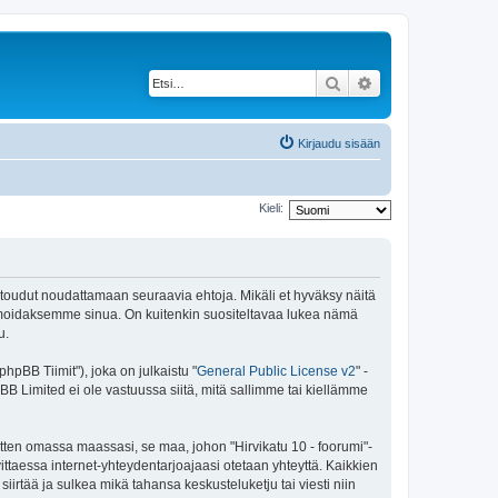
Etsi
Tarkennettu haku
Kirjaudu sisään
Kieli:
 sitoudut noudattamaan seuraavia ehtoja. Mikäli et hyväksy näitä
ormoidaksemme sinua. On kuitenkin suositeltavaa lukea nämä
u.
pBB Tiimit"), joka on julkaistu "
General Public License v2
" -
BB Limited ei ole vastuussa siitä, mitä sallimme tai kiellämme
itten omassa maassasi, se maa, johon "Hirvikatu 10 - foorumi"-
arvittaessa internet-yhteydentarjoajaasi otetaan yhteyttä. Kaikkien
iirtää ja sulkea mikä tahansa keskusteluketju tai viesti niin