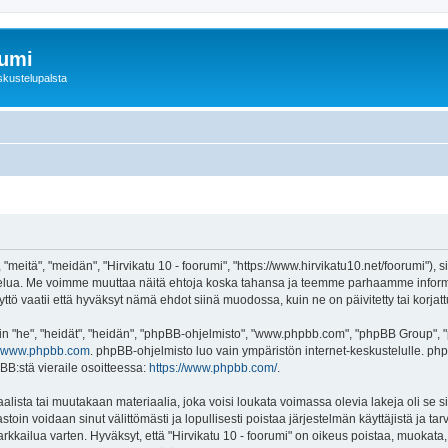
rumi
skustelupalsta
 "meitä", "meidän", "Hirvikatu 10 - foorumi", "https://www.hirvikatu10.net/foorumi"),
"-palvelua. Me voimme muuttaa näitä ehtoja koska tahansa ja teemme parhaamme inf
ttö vaatii että hyväksyt nämä ehdot siinä muodossa, kuin ne on päivitetty tai korjatt
"he", "heidät", "heidän", "phpBB-ohjelmisto", "www.phpbb.com", "phpBB Group", "ph
www.phpbb.com
. phpBB-ohjelmisto luo vain ympäristön internet-keskustelulle. php
BB:stä vieraile osoitteessa:
https://www.phpbb.com/
.
lista tai muutakaan materiaalia, joka voisi loukata voimassa olevia lakeja oli se s
vastoin voidaan sinut välittömästi ja lopullisesti poistaa järjestelmän käyttäjistä ja t
kkailua varten. Hyväksyt, että "Hirvikatu 10 - foorumi" on oikeus poistaa, muokata, s