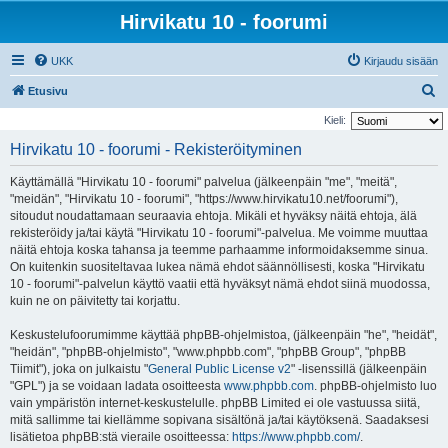
Hirvikatu 10 - foorumi
UKK
Kirjaudu sisään
E
Etusivu
t
Kieli:
s
Hirvikatu 10 - foorumi - Rekisteröityminen
i
Käyttämällä "Hirvikatu 10 - foorumi" palvelua (jälkeenpäin "me", "meitä",
"meidän", "Hirvikatu 10 - foorumi", "https://www.hirvikatu10.net/foorumi"),
sitoudut noudattamaan seuraavia ehtoja. Mikäli et hyväksy näitä ehtoja, älä
rekisteröidy ja/tai käytä "Hirvikatu 10 - foorumi"-palvelua. Me voimme muuttaa
näitä ehtoja koska tahansa ja teemme parhaamme informoidaksemme sinua.
On kuitenkin suositeltavaa lukea nämä ehdot säännöllisesti, koska "Hirvikatu
10 - foorumi"-palvelun käyttö vaatii että hyväksyt nämä ehdot siinä muodossa,
kuin ne on päivitetty tai korjattu.
Keskustelufoorumimme käyttää phpBB-ohjelmistoa, (jälkeenpäin "he", "heidät",
"heidän", "phpBB-ohjelmisto", "www.phpbb.com", "phpBB Group", "phpBB
Tiimit"), joka on julkaistu "
General Public License v2
" -lisenssillä (jälkeenpäin
"GPL") ja se voidaan ladata osoitteesta
www.phpbb.com
. phpBB-ohjelmisto luo
vain ympäristön internet-keskustelulle. phpBB Limited ei ole vastuussa siitä,
mitä sallimme tai kiellämme sopivana sisältönä ja/tai käytöksenä. Saadaksesi
lisätietoa phpBB:stä vieraile osoitteessa:
https://www.phpbb.com/
.