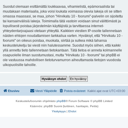
Suostut olemaan esittämättä loukkaavaa, vihamielistä, epämoraalista tai
muutakaan materiaalia, joka voisi loukata voimassa olevia lakeja oli se sitten
omassa maassasi, se maa, johon "Hirvikatu 10 - foorumi"-palvelin on sijoitettu
tai kansainvälisiä lakeja. Toimimalla tätä vastoin voidaan sinut välittömästi ja
lopullisesti poistaa järjestelmän käyttäjistä ja tarvittaessa internet-
yhteydentarjoajaasi otetaan yhteyttä. Kaikkien viestien IP-osoite tallennetaan
näiden ehtojen noudattamisen tarkkailua varten. Hyväksyt, että "Hirvikatu 10 -
foorumi" on oikeus poistaa, muokata, siirtää ja sulkea mikä tahansa
keskusteluketju tai viesti niin halutessamme. Suostut myös siihen, että kaikki
yllä annettu tieto tallennetaan tietokantaan. Tätä tietoa ei anneta kolmannelle
osapuolelle ilman suostumustasi, mutta "Hirvikatu 10 - foorumi" tai phpBB ei
ole vastuussa mahdollisen tietoturvamurron aiheuttamasta tietojen vuodosta
ulkopuolisille tahoille.
Etusivu
Viesti Ylläpidolle
Poista evästeet
Kaikki ajat ovat
UTC+03:00
Keskustelufoorumin ohjelmisto
phpBB
® Forum Software © phpBB Limited
Käännös: phpBB Suomi (lurttinen, harritapio, Pettis)
Yksityisyys
|
Ehdot