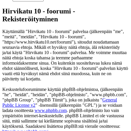
Hirvikatu 10 - foorumi -
Rekisteröityminen
Käyttämällä "Hirvikatu 10 - foorumi" palvelua (jälkeenpäin "me",
"meitä", "meidän", "Hirvikatu 10 - foorumi",
"https://www.hirvikatu10.net/foorumi"), sitoudut noudattamaan
seuraavia ehtoja. Mikäli et hyväksy näitä ehtoja, älä rekisteröidy
ja/tai käytä "Hirvikatu 10 - foorumi"-palvelua. Me voimme muuttaa
näitä ehtoja koska tahansa ja teemme parhaamme
informoidaksemme sinua. On kuitenkin suositeltavaa lukea nämä
ehdot säännöllisesti, koska "Hirvikatu 10 - foorumi"-palvelun käyttö
vaatii että hyväksyt nämä ehdot siinä muodossa, kuin ne on
päivitetty tai korjattu.
Keskustelufoorumimme käyttää phpBB-ohjelmistoa, (jälkeenpäin
"he", "heidät", "heidän", "phpBB-ohjelmisto", "www.phpbb.com",
"phpBB Group", "phpBB Tiimit"), joka on julkaistu "
General
Public License v2
" -lisenssillä (jälkeenpäin "GPL") ja se voidaan
ladata osoitteesta
www.phpbb.com
. phpBB-ohjelmisto luo vain
ympäristön internet-keskustelulle. phpBB Limited ei ole vastuussa
siitä, mitä sallimme tai kiellämme sopivana sisältönä ja/tai
käytöksenä. Saadaksesi lisätietoa phpBB:stä vieraile osoitteessa: