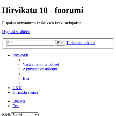
Hirvikatu 10 - foorumi
Pispalan nykytaiteen keskuksen keskustelupalsta
Hyppää sisältöön
Tarkennettu haku
Etsi
Pikalinkit
Vastaamattomat aiheet
Aktiiviset viestiketjut
Etsi
UKK
Kirjaudu sisään
Etusivu
Etsi
Kieli: