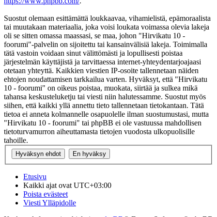
https://www.phpbb.com/
.
Suostut olemaan esittämättä loukkaavaa, vihamielistä, epämoraalista
tai muutakaan materiaalia, joka voisi loukata voimassa olevia lakeja
oli se sitten omassa maassasi, se maa, johon "Hirvikatu 10 -
foorumi"-palvelin on sijoitettu tai kansainvälisiä lakeja. Toimimalla
tätä vastoin voidaan sinut välittömästi ja lopullisesti poistaa
järjestelmän käyttäjistä ja tarvittaessa internet-yhteydentarjoajaasi
otetaan yhteyttä. Kaikkien viestien IP-osoite tallennetaan näiden
ehtojen noudattamisen tarkkailua varten. Hyväksyt, että "Hirvikatu
10 - foorumi" on oikeus poistaa, muokata, siirtää ja sulkea mikä
tahansa keskusteluketju tai viesti niin halutessamme. Suostut myös
siihen, että kaikki yllä annettu tieto tallennetaan tietokantaan. Tätä
tietoa ei anneta kolmannelle osapuolelle ilman suostumustasi, mutta
"Hirvikatu 10 - foorumi" tai phpBB ei ole vastuussa mahdollisen
tietoturvamurron aiheuttamasta tietojen vuodosta ulkopuolisille
tahoille.
Etusivu
Kaikki ajat ovat
UTC+03:00
Poista evästeet
Viesti Ylläpidolle