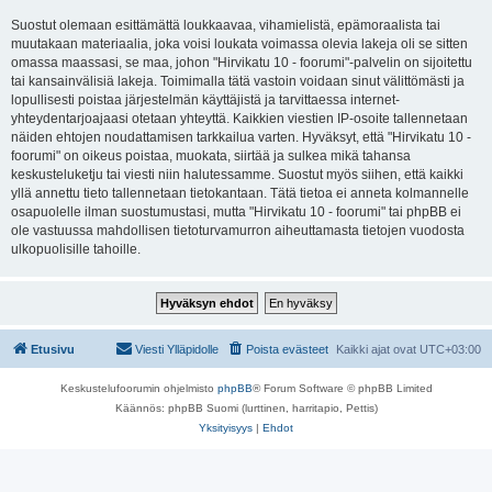
Suostut olemaan esittämättä loukkaavaa, vihamielistä, epämoraalista tai
muutakaan materiaalia, joka voisi loukata voimassa olevia lakeja oli se sitten
omassa maassasi, se maa, johon "Hirvikatu 10 - foorumi"-palvelin on sijoitettu
tai kansainvälisiä lakeja. Toimimalla tätä vastoin voidaan sinut välittömästi ja
lopullisesti poistaa järjestelmän käyttäjistä ja tarvittaessa internet-
yhteydentarjoajaasi otetaan yhteyttä. Kaikkien viestien IP-osoite tallennetaan
näiden ehtojen noudattamisen tarkkailua varten. Hyväksyt, että "Hirvikatu 10 -
foorumi" on oikeus poistaa, muokata, siirtää ja sulkea mikä tahansa
keskusteluketju tai viesti niin halutessamme. Suostut myös siihen, että kaikki
yllä annettu tieto tallennetaan tietokantaan. Tätä tietoa ei anneta kolmannelle
osapuolelle ilman suostumustasi, mutta "Hirvikatu 10 - foorumi" tai phpBB ei
ole vastuussa mahdollisen tietoturvamurron aiheuttamasta tietojen vuodosta
ulkopuolisille tahoille.
Etusivu
Viesti Ylläpidolle
Poista evästeet
Kaikki ajat ovat
UTC+03:00
Keskustelufoorumin ohjelmisto
phpBB
® Forum Software © phpBB Limited
Käännös: phpBB Suomi (lurttinen, harritapio, Pettis)
Yksityisyys
|
Ehdot