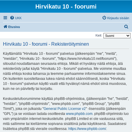
Hirvikatu 10 - foorumi
UKK
Kirjaudu sisään
E
Etusivu
t
Kieli:
s
Hirvikatu 10 - foorumi - Rekisteröityminen
i
Käyttämällä "Hirvikatu 10 - foorumi" palvelua (jälkeenpäin "me", "meitä",
"meidän", "Hirvikatu 10 - foorumi", "https://www.hirvikatu10.net/foorumi"),
sitoudut noudattamaan seuraavia ehtoja. Mikäli et hyväksy näitä ehtoja, älä
rekisteröidy ja/tai käytä "Hirvikatu 10 - foorumi"-palvelua. Me voimme muuttaa
näitä ehtoja koska tahansa ja teemme parhaamme informoidaksemme sinua.
On kuitenkin suositeltavaa lukea nämä ehdot säännöllisesti, koska "Hirvikatu
10 - foorumi"-palvelun käyttö vaatii että hyväksyt nämä ehdot siinä muodossa,
kuin ne on päivitetty tai korjattu.
Keskustelufoorumimme käyttää phpBB-ohjelmistoa, (jälkeenpäin "he", "heidät",
"heidän", "phpBB-ohjelmisto", "www.phpbb.com", "phpBB Group", "phpBB
Tiimit"), joka on julkaistu "
General Public License v2
" -lisenssillä (jälkeenpäin
"GPL") ja se voidaan ladata osoitteesta
www.phpbb.com
. phpBB-ohjelmisto luo
vain ympäristön internet-keskustelulle. phpBB Limited ei ole vastuussa siitä,
mitä sallimme tai kiellämme sopivana sisältönä ja/tai käytöksenä. Saadaksesi
lisätietoa phpBB:stä vieraile osoitteessa:
https://www.phpbb.com/
.