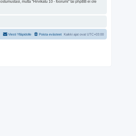
ostumustasi, mutta "Hirvikatu 10 - foorumi" tai phpBB ei ole
Viesti Ylläpidolle
Poista evästeet
Kaikki ajat ovat
UTC+03:00