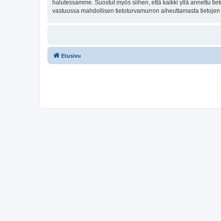
halutessamme. Suostut myös siihen, että kaikki yllä annettu tie
vastuussa mahdollisen tietoturvamurron aiheuttamasta tietojen v
Etusivu