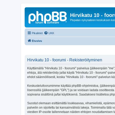
Hirvikatu 10 - foo
Pispalan nykytaiteen keskuksen ke
Pikalinkit
UKK
Etusivu
Hirvikatu 10 - foorumi - Rekisteröityminen
Käyttämällä "Hirvikatu 10 - foorumi" palvelua (jälkeenpäin "me",
ehtoja, älä rekisteröidy ja/tai käytä "Hirvikatu 10 - foorumi
ehdot säännöllisesti, koska "Hirvikatu 10 - foorumi"-palvelun käy
Keskustelufoorumimme käyttää phpBB-ohjelmistoa, (jälkeenpäin 
lisenssillä (jälkeenpäin "GPL") ja se voidaan ladata osoitteesta
sopivana sisältönä ja/tai käytöksenä. Saadaksesi lisätietoa php
Suostut olemaan esittämättä loukkaavaa, vihamielistä, epämoraa
palvelin on sijoitettu tai kansainvälisiä lakeja. Toimimalla tätä 
viestien IP-osoite tallennetaan näiden ehtojen noudattamisen tar