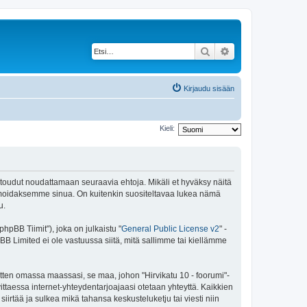
Etsi
Tarkennettu haku
Kirjaudu sisään
Kieli:
 sitoudut noudattamaan seuraavia ehtoja. Mikäli et hyväksy näitä
ormoidaksemme sinua. On kuitenkin suositeltavaa lukea nämä
u.
pBB Tiimit"), joka on julkaistu "
General Public License v2
" -
BB Limited ei ole vastuussa siitä, mitä sallimme tai kiellämme
itten omassa maassasi, se maa, johon "Hirvikatu 10 - foorumi"-
arvittaessa internet-yhteydentarjoajaasi otetaan yhteyttä. Kaikkien
iirtää ja sulkea mikä tahansa keskusteluketju tai viesti niin