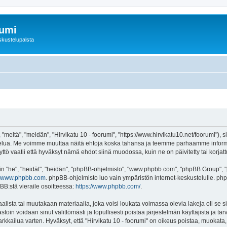
rumi
skustelupalsta
 "meitä", "meidän", "Hirvikatu 10 - foorumi", "https://www.hirvikatu10.net/foorumi"),
"-palvelua. Me voimme muuttaa näitä ehtoja koska tahansa ja teemme parhaamme inf
ttö vaatii että hyväksyt nämä ehdot siinä muodossa, kuin ne on päivitetty tai korjatt
"he", "heidät", "heidän", "phpBB-ohjelmisto", "www.phpbb.com", "phpBB Group", "ph
www.phpbb.com
. phpBB-ohjelmisto luo vain ympäristön internet-keskustelulle. php
BB:stä vieraile osoitteessa:
https://www.phpbb.com/
.
lista tai muutakaan materiaalia, joka voisi loukata voimassa olevia lakeja oli se s
vastoin voidaan sinut välittömästi ja lopullisesti poistaa järjestelmän käyttäjistä ja t
kkailua varten. Hyväksyt, että "Hirvikatu 10 - foorumi" on oikeus poistaa, muokata, s