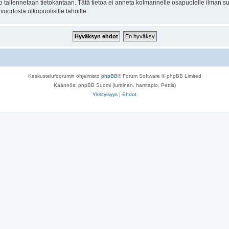
to tallennetaan tietokantaan. Tätä tietoa ei anneta kolmannelle osapuolelle ilman su
uodosta ulkopuolisille tahoille.
Keskustelufoorumin ohjelmisto
phpBB
® Forum Software © phpBB Limited
Käännös: phpBB Suomi (lurttinen, harritapio, Pettis)
Yksityisyys
|
Ehdot