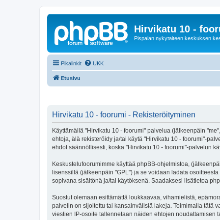
Hirvikatu 10 - foo
Pispalan nykytaiteen keskuksen ke
Pikalinkit
UKK
Etusivu
Hirvikatu 10 - foorumi - Rekisteröityminen
Käyttämällä "Hirvikatu 10 - foorumi" palvelua (jälkeenpäin "me",
ehtoja, älä rekisteröidy ja/tai käytä "Hirvikatu 10 - foorumi
ehdot säännöllisesti, koska "Hirvikatu 10 - foorumi"-palvelun käy
Keskustelufoorumimme käyttää phpBB-ohjelmistoa, (jälkeenpäin 
lisenssillä (jälkeenpäin "GPL") ja se voidaan ladata osoitteesta
sopivana sisältönä ja/tai käytöksenä. Saadaksesi lisätietoa php
Suostut olemaan esittämättä loukkaavaa, vihamielistä, epämoraa
palvelin on sijoitettu tai kansainvälisiä lakeja. Toimimalla tätä 
viestien IP-osoite tallennetaan näiden ehtojen noudattamisen tar