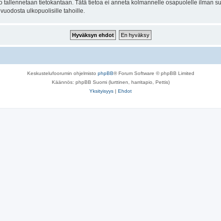
to tallennetaan tietokantaan. Tätä tietoa ei anneta kolmannelle osapuolelle ilman su
uodosta ulkopuolisille tahoille.
Keskustelufoorumin ohjelmisto
phpBB
® Forum Software © phpBB Limited
Käännös: phpBB Suomi (lurttinen, harritapio, Pettis)
Yksityisyys
|
Ehdot