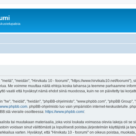
rumi
skustelupalsta
 "meitä", "meidän", "Hirvikatu 10 - foorumi", "https://www.hirvikatu10.net/foorumi"),
"-palvelua. Me voimme muuttaa näitä ehtoja koska tahansa ja teemme parhaamme inf
ttö vaatii että hyväksyt nämä ehdot siinä muodossa, kuin ne on päivitetty tai korjatt
"he", "heidät", "heidän", "phpBB-ohjelmisto", "www.phpbb.com", "phpBB Group", "ph
www.phpbb.com
. phpBB-ohjelmisto luo vain ympäristön internet-keskustelulle. php
BB:stä vieraile osoitteessa:
https://www.phpbb.com/
.
lista tai muutakaan materiaalia, joka voisi loukata voimassa olevia lakeja oli se s
vastoin voidaan sinut välittömästi ja lopullisesti poistaa järjestelmän käyttäjistä ja t
kkailua varten. Hyväksyt, että "Hirvikatu 10 - foorumi" on oikeus poistaa, muokata, s