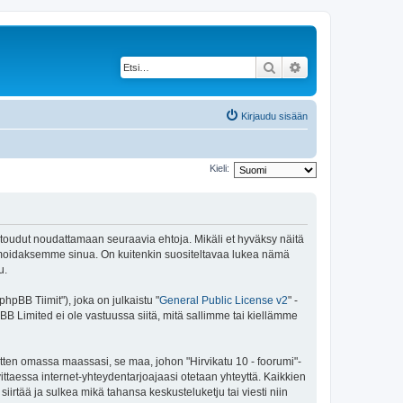
Etsi
Tarkennettu haku
Kirjaudu sisään
Kieli:
 sitoudut noudattamaan seuraavia ehtoja. Mikäli et hyväksy näitä
ormoidaksemme sinua. On kuitenkin suositeltavaa lukea nämä
u.
pBB Tiimit"), joka on julkaistu "
General Public License v2
" -
BB Limited ei ole vastuussa siitä, mitä sallimme tai kiellämme
itten omassa maassasi, se maa, johon "Hirvikatu 10 - foorumi"-
arvittaessa internet-yhteydentarjoajaasi otetaan yhteyttä. Kaikkien
iirtää ja sulkea mikä tahansa keskusteluketju tai viesti niin