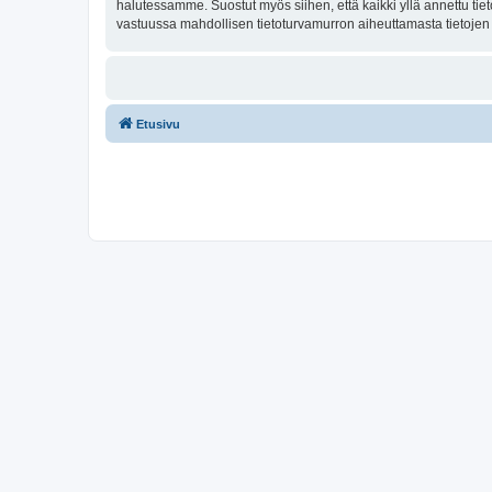
halutessamme. Suostut myös siihen, että kaikki yllä annettu tie
vastuussa mahdollisen tietoturvamurron aiheuttamasta tietojen v
Etusivu