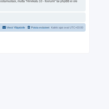
ostumustasi, mutta "Hirvikatu 10 - foorumi" tai phpBB ei ole
Viesti Ylläpidolle
Poista evästeet
Kaikki ajat ovat
UTC+03:00