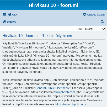
Hirvikatu 10 - foorumi
UKK
Kirjaudu sisään
E
Etusivu
t
Kieli:
s
Hirvikatu 10 - foorumi - Rekisteröityminen
i
Käyttämällä "Hirvikatu 10 - foorumi" palvelua (jälkeenpäin "me", "meitä",
"meidän", "Hirvikatu 10 - foorumi", "https://www.hirvikatu10.net/foorumi"),
sitoudut noudattamaan seuraavia ehtoja. Mikäli et hyväksy näitä ehtoja, älä
rekisteröidy ja/tai käytä "Hirvikatu 10 - foorumi"-palvelua. Me voimme muuttaa
näitä ehtoja koska tahansa ja teemme parhaamme informoidaksemme sinua.
On kuitenkin suositeltavaa lukea nämä ehdot säännöllisesti, koska "Hirvikatu
10 - foorumi"-palvelun käyttö vaatii että hyväksyt nämä ehdot siinä muodossa,
kuin ne on päivitetty tai korjattu.
Keskustelufoorumimme käyttää phpBB-ohjelmistoa, (jälkeenpäin "he", "heidät",
"heidän", "phpBB-ohjelmisto", "www.phpbb.com", "phpBB Group", "phpBB
Tiimit"), joka on julkaistu "
General Public License v2
" -lisenssillä (jälkeenpäin
"GPL") ja se voidaan ladata osoitteesta
www.phpbb.com
. phpBB-ohjelmisto luo
vain ympäristön internet-keskustelulle. phpBB Limited ei ole vastuussa siitä,
mitä sallimme tai kiellämme sopivana sisältönä ja/tai käytöksenä. Saadaksesi
lisätietoa phpBB:stä vieraile osoitteessa:
https://www.phpbb.com/
.