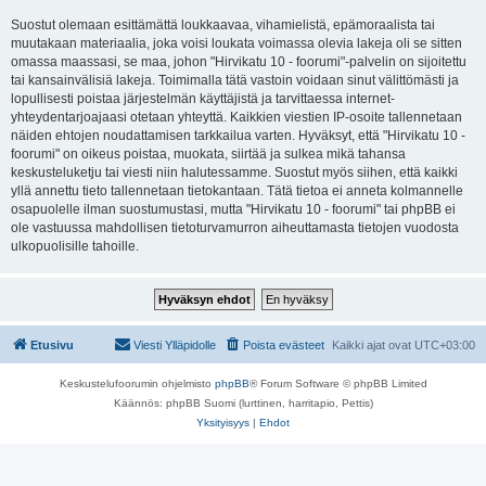
Suostut olemaan esittämättä loukkaavaa, vihamielistä, epämoraalista tai
muutakaan materiaalia, joka voisi loukata voimassa olevia lakeja oli se sitten
omassa maassasi, se maa, johon "Hirvikatu 10 - foorumi"-palvelin on sijoitettu
tai kansainvälisiä lakeja. Toimimalla tätä vastoin voidaan sinut välittömästi ja
lopullisesti poistaa järjestelmän käyttäjistä ja tarvittaessa internet-
yhteydentarjoajaasi otetaan yhteyttä. Kaikkien viestien IP-osoite tallennetaan
näiden ehtojen noudattamisen tarkkailua varten. Hyväksyt, että "Hirvikatu 10 -
foorumi" on oikeus poistaa, muokata, siirtää ja sulkea mikä tahansa
keskusteluketju tai viesti niin halutessamme. Suostut myös siihen, että kaikki
yllä annettu tieto tallennetaan tietokantaan. Tätä tietoa ei anneta kolmannelle
osapuolelle ilman suostumustasi, mutta "Hirvikatu 10 - foorumi" tai phpBB ei
ole vastuussa mahdollisen tietoturvamurron aiheuttamasta tietojen vuodosta
ulkopuolisille tahoille.
Etusivu
Viesti Ylläpidolle
Poista evästeet
Kaikki ajat ovat
UTC+03:00
Keskustelufoorumin ohjelmisto
phpBB
® Forum Software © phpBB Limited
Käännös: phpBB Suomi (lurttinen, harritapio, Pettis)
Yksityisyys
|
Ehdot