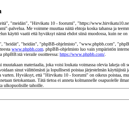
n
itä", "meidän", "Hirvikatu 10 - foorumi", "https://www.hirvikatu10.net
 foorumi"-palvelua. Me voimme muuttaa näitä ehtoja koska tahansa ja t
un käyttö vaatii että hyväksyt nämä ehdot siinä muodossa, kuin ne on pä
", "heidät", "heidän", "phpBB-ohjelmisto", "www.phpbb.com", "phpBB
tteesta
www.phpbb.com
. phpBB-ohjelmisto luo vain ympäristön interne
oa phpBB:stä vieraile osoitteessa:
https://www.phpbb.com/
.
i muutakaan materiaalia, joka voisi loukata voimassa olevia lakeja oli 
voidaan sinut välittömästi ja lopullisesti poistaa järjestelmän käyttäjistä
 varten. Hyväksyt, että "Hirvikatu 10 - foorumi" on oikeus poistaa, muok
ennetaan tietokantaan. Tätä tietoa ei anneta kolmannelle osapuolelle ilm
 ulkopuolisille tahoille.