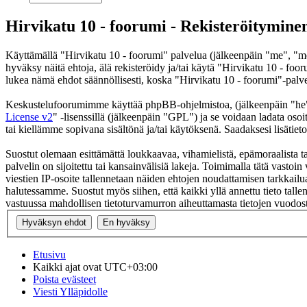
Hirvikatu 10 - foorumi - Rekisteröitymine
Käyttämällä "Hirvikatu 10 - foorumi" palvelua (jälkeenpäin "me", "me
hyväksy näitä ehtoja, älä rekisteröidy ja/tai käytä "Hirvikatu 10 -
lukea nämä ehdot säännöllisesti, koska "Hirvikatu 10 - foorumi"-palvel
Keskustelufoorumimme käyttää phpBB-ohjelmistoa, (jälkeenpäin "he
License v2
" -lisenssillä (jälkeenpäin "GPL") ja se voidaan ladata osoi
tai kiellämme sopivana sisältönä ja/tai käytöksenä. Saadaksesi lisätiet
Suostut olemaan esittämättä loukkaavaa, vihamielistä, epämoraalista ta
palvelin on sijoitettu tai kansainvälisiä lakeja. Toimimalla tätä vastoin 
viestien IP-osoite tallennetaan näiden ehtojen noudattamisen tarkkailua
halutessamme. Suostut myös siihen, että kaikki yllä annettu tieto tall
vastuussa mahdollisen tietoturvamurron aiheuttamasta tietojen vuodosta
Etusivu
Kaikki ajat ovat
UTC+03:00
Poista evästeet
Viesti Ylläpidolle