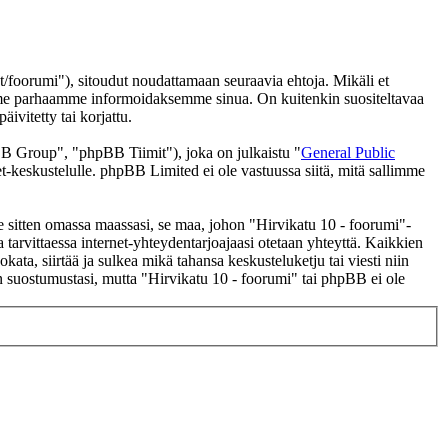
/foorumi"), sitoudut noudattamaan seuraavia ehtoja. Mikäli et
eemme parhaamme informoidaksemme sinua. On kuitenkin suositeltavaa
ivitetty tai korjattu.
 Group", "phpBB Tiimit"), joka on julkaistu "
General Public
t-keskustelulle. phpBB Limited ei ole vastuussa siitä, mitä sallimme
se sitten omassa maassasi, se maa, johon "Hirvikatu 10 - foorumi"-
 ja tarvittaessa internet-yhteydentarjoajaasi otetaan yhteyttä. Kaikkien
ata, siirtää ja sulkea mikä tahansa keskusteluketju tai viesti niin
an suostumustasi, mutta "Hirvikatu 10 - foorumi" tai phpBB ei ole