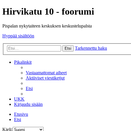
Hirvikatu 10 - foorumi
Pispalan nykytaiteen keskuksen keskustelupalsta
Hyppää sisältöön
Tarkennettu haku
Etsi
Pikalinkit
Vastaamattomat aiheet
Aktiiviset viestiketjut
Etsi
UKK
Kirjaudu sisään
Etusivu
Etsi
Kieli: