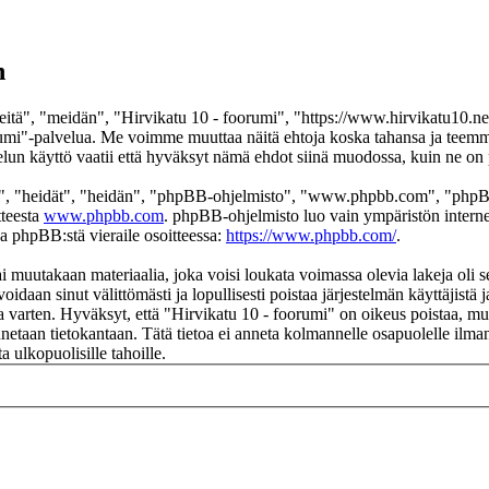
n
itä", "meidän", "Hirvikatu 10 - foorumi", "https://www.hirvikatu10.net
 foorumi"-palvelua. Me voimme muuttaa näitä ehtoja koska tahansa ja t
un käyttö vaatii että hyväksyt nämä ehdot siinä muodossa, kuin ne on pä
", "heidät", "heidän", "phpBB-ohjelmisto", "www.phpbb.com", "phpBB
tteesta
www.phpbb.com
. phpBB-ohjelmisto luo vain ympäristön interne
oa phpBB:stä vieraile osoitteessa:
https://www.phpbb.com/
.
i muutakaan materiaalia, joka voisi loukata voimassa olevia lakeja oli 
voidaan sinut välittömästi ja lopullisesti poistaa järjestelmän käyttäjistä
 varten. Hyväksyt, että "Hirvikatu 10 - foorumi" on oikeus poistaa, muok
ennetaan tietokantaan. Tätä tietoa ei anneta kolmannelle osapuolelle ilm
 ulkopuolisille tahoille.