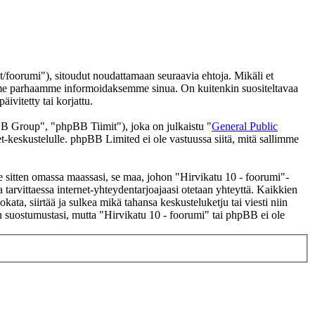
/foorumi"), sitoudut noudattamaan seuraavia ehtoja. Mikäli et
eemme parhaamme informoidaksemme sinua. On kuitenkin suositeltavaa
ivitetty tai korjattu.
 Group", "phpBB Tiimit"), joka on julkaistu "
General Public
t-keskustelulle. phpBB Limited ei ole vastuussa siitä, mitä sallimme
se sitten omassa maassasi, se maa, johon "Hirvikatu 10 - foorumi"-
 ja tarvittaessa internet-yhteydentarjoajaasi otetaan yhteyttä. Kaikkien
ata, siirtää ja sulkea mikä tahansa keskusteluketju tai viesti niin
an suostumustasi, mutta "Hirvikatu 10 - foorumi" tai phpBB ei ole