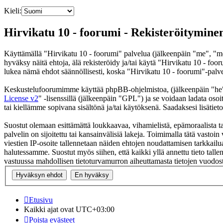
Kieli:
Hirvikatu 10 - foorumi - Rekisteröitymine
Käyttämällä "Hirvikatu 10 - foorumi" palvelua (jälkeenpäin "me", "me
hyväksy näitä ehtoja, älä rekisteröidy ja/tai käytä "Hirvikatu 10 -
lukea nämä ehdot säännöllisesti, koska "Hirvikatu 10 - foorumi"-palvel
Keskustelufoorumimme käyttää phpBB-ohjelmistoa, (jälkeenpäin "he
License v2
" -lisenssillä (jälkeenpäin "GPL") ja se voidaan ladata osoi
tai kiellämme sopivana sisältönä ja/tai käytöksenä. Saadaksesi lisätiet
Suostut olemaan esittämättä loukkaavaa, vihamielistä, epämoraalista ta
palvelin on sijoitettu tai kansainvälisiä lakeja. Toimimalla tätä vastoin 
viestien IP-osoite tallennetaan näiden ehtojen noudattamisen tarkkailua
halutessamme. Suostut myös siihen, että kaikki yllä annettu tieto tall
vastuussa mahdollisen tietoturvamurron aiheuttamasta tietojen vuodosta
Etusivu
Kaikki ajat ovat
UTC+03:00
Poista evästeet