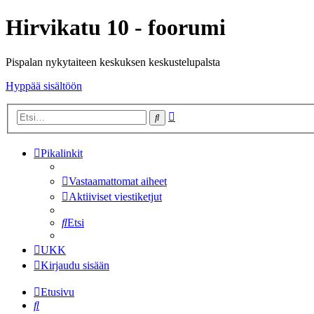
Hirvikatu 10 - foorumi
Pispalan nykytaiteen keskuksen keskustelupalsta
Hyppää sisältöön
Tarkennettu
Etsi
haku
Pikalinkit
Vastaamattomat aiheet
Aktiiviset viestiketjut
Etsi
UKK
Kirjaudu sisään
Etusivu
Etsi