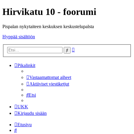
Hirvikatu 10 - foorumi
Pispalan nykytaiteen keskuksen keskustelupalsta
Hyppää sisältöön
Tarkennettu
Etsi
haku
Pikalinkit
Vastaamattomat aiheet
Aktiiviset viestiketjut
Etsi
UKK
Kirjaudu sisään
Etusivu
Etsi