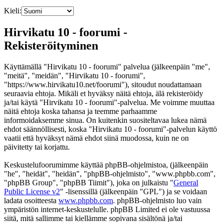
Kieli:
Hirvikatu 10 - foorumi -
Rekisteröityminen
Käyttämällä "Hirvikatu 10 - foorumi" palvelua (jälkeenpäin "me",
"meitä", "meidän", "Hirvikatu 10 - foorumi",
"https://www.hirvikatu10.net/foorumi"), sitoudut noudattamaan
seuraavia ehtoja. Mikäli et hyväksy näitä ehtoja, älä rekisteröidy
ja/tai käytä "Hirvikatu 10 - foorumi"-palvelua. Me voimme muuttaa
näitä ehtoja koska tahansa ja teemme parhaamme
informoidaksemme sinua. On kuitenkin suositeltavaa lukea nämä
ehdot säännöllisesti, koska "Hirvikatu 10 - foorumi"-palvelun käyttö
vaatii että hyväksyt nämä ehdot siinä muodossa, kuin ne on
päivitetty tai korjattu.
Keskustelufoorumimme käyttää phpBB-ohjelmistoa, (jälkeenpäin
"he", "heidät", "heidän", "phpBB-ohjelmisto", "www.phpbb.com",
"phpBB Group", "phpBB Tiimit"), joka on julkaistu "
General
Public License v2
" -lisenssillä (jälkeenpäin "GPL") ja se voidaan
ladata osoitteesta
www.phpbb.com
. phpBB-ohjelmisto luo vain
ympäristön internet-keskustelulle. phpBB Limited ei ole vastuussa
siitä, mitä sallimme tai kiellämme sopivana sisältönä ja/tai