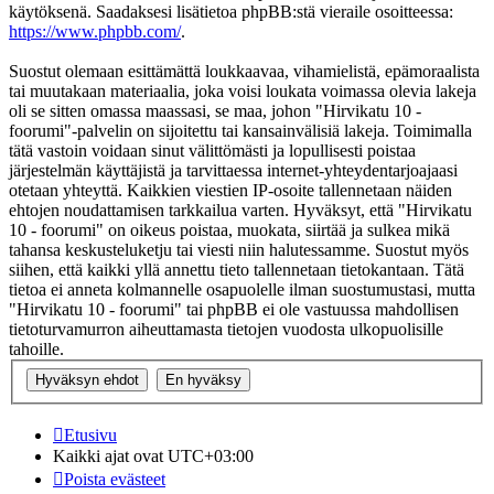
käytöksenä. Saadaksesi lisätietoa phpBB:stä vieraile osoitteessa:
https://www.phpbb.com/
.
Suostut olemaan esittämättä loukkaavaa, vihamielistä, epämoraalista
tai muutakaan materiaalia, joka voisi loukata voimassa olevia lakeja
oli se sitten omassa maassasi, se maa, johon "Hirvikatu 10 -
foorumi"-palvelin on sijoitettu tai kansainvälisiä lakeja. Toimimalla
tätä vastoin voidaan sinut välittömästi ja lopullisesti poistaa
järjestelmän käyttäjistä ja tarvittaessa internet-yhteydentarjoajaasi
otetaan yhteyttä. Kaikkien viestien IP-osoite tallennetaan näiden
ehtojen noudattamisen tarkkailua varten. Hyväksyt, että "Hirvikatu
10 - foorumi" on oikeus poistaa, muokata, siirtää ja sulkea mikä
tahansa keskusteluketju tai viesti niin halutessamme. Suostut myös
siihen, että kaikki yllä annettu tieto tallennetaan tietokantaan. Tätä
tietoa ei anneta kolmannelle osapuolelle ilman suostumustasi, mutta
"Hirvikatu 10 - foorumi" tai phpBB ei ole vastuussa mahdollisen
tietoturvamurron aiheuttamasta tietojen vuodosta ulkopuolisille
tahoille.
Etusivu
Kaikki ajat ovat
UTC+03:00
Poista evästeet