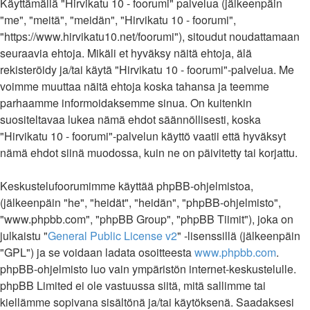
Käyttämällä "Hirvikatu 10 - foorumi" palvelua (jälkeenpäin
"me", "meitä", "meidän", "Hirvikatu 10 - foorumi",
"https://www.hirvikatu10.net/foorumi"), sitoudut noudattamaan
seuraavia ehtoja. Mikäli et hyväksy näitä ehtoja, älä
rekisteröidy ja/tai käytä "Hirvikatu 10 - foorumi"-palvelua. Me
voimme muuttaa näitä ehtoja koska tahansa ja teemme
parhaamme informoidaksemme sinua. On kuitenkin
suositeltavaa lukea nämä ehdot säännöllisesti, koska
"Hirvikatu 10 - foorumi"-palvelun käyttö vaatii että hyväksyt
nämä ehdot siinä muodossa, kuin ne on päivitetty tai korjattu.
Keskustelufoorumimme käyttää phpBB-ohjelmistoa,
(jälkeenpäin "he", "heidät", "heidän", "phpBB-ohjelmisto",
"www.phpbb.com", "phpBB Group", "phpBB Tiimit"), joka on
julkaistu "
General Public License v2
" -lisenssillä (jälkeenpäin
"GPL") ja se voidaan ladata osoitteesta
www.phpbb.com
.
phpBB-ohjelmisto luo vain ympäristön internet-keskustelulle.
phpBB Limited ei ole vastuussa siitä, mitä sallimme tai
kiellämme sopivana sisältönä ja/tai käytöksenä. Saadaksesi