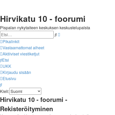
Hirvikatu 10 - foorumi
Pispalan nykytaiteen keskuksen keskustelupalsta
Etsi
Tarkennettu
haku
Pikalinkit
Vastaamattomat aiheet
Aktiiviset viestiketjut
Etsi
UKK
Kirjaudu sisään
Etusivu
Etsi
Kieli:
Hirvikatu 10 - foorumi -
Rekisteröityminen