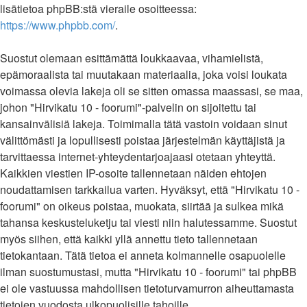
lisätietoa phpBB:stä vieraile osoitteessa:
https://www.phpbb.com/
.
Suostut olemaan esittämättä loukkaavaa, vihamielistä,
epämoraalista tai muutakaan materiaalia, joka voisi loukata
voimassa olevia lakeja oli se sitten omassa maassasi, se maa,
johon "Hirvikatu 10 - foorumi"-palvelin on sijoitettu tai
kansainvälisiä lakeja. Toimimalla tätä vastoin voidaan sinut
välittömästi ja lopullisesti poistaa järjestelmän käyttäjistä ja
tarvittaessa internet-yhteydentarjoajaasi otetaan yhteyttä.
Kaikkien viestien IP-osoite tallennetaan näiden ehtojen
noudattamisen tarkkailua varten. Hyväksyt, että "Hirvikatu 10 -
foorumi" on oikeus poistaa, muokata, siirtää ja sulkea mikä
tahansa keskusteluketju tai viesti niin halutessamme. Suostut
myös siihen, että kaikki yllä annettu tieto tallennetaan
tietokantaan. Tätä tietoa ei anneta kolmannelle osapuolelle
ilman suostumustasi, mutta "Hirvikatu 10 - foorumi" tai phpBB
ei ole vastuussa mahdollisen tietoturvamurron aiheuttamasta
tietojen vuodosta ulkopuolisille tahoille.