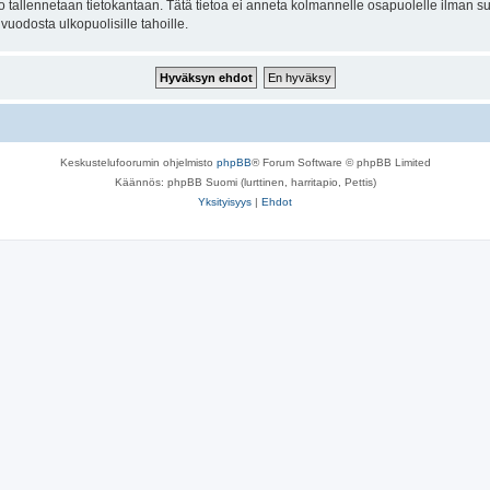
to tallennetaan tietokantaan. Tätä tietoa ei anneta kolmannelle osapuolelle ilman su
uodosta ulkopuolisille tahoille.
Keskustelufoorumin ohjelmisto
phpBB
® Forum Software © phpBB Limited
Käännös: phpBB Suomi (lurttinen, harritapio, Pettis)
Yksityisyys
|
Ehdot