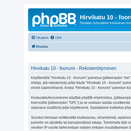
Hirvikatu 10 - foo
Pispalan nykytaiteen keskuksen ke
Pikalinkit
UKK
Etusivu
Hirvikatu 10 - foorumi - Rekisteröityminen
Käyttämällä "Hirvikatu 10 - foorumi" palvelua (jälkeenpäin "me",
ehtoja, älä rekisteröidy ja/tai käytä "Hirvikatu 10 - foorumi
ehdot säännöllisesti, koska "Hirvikatu 10 - foorumi"-palvelun käy
Keskustelufoorumimme käyttää phpBB-ohjelmistoa, (jälkeenpäin 
lisenssillä (jälkeenpäin "GPL") ja se voidaan ladata osoitteesta
sopivana sisältönä ja/tai käytöksenä. Saadaksesi lisätietoa php
Suostut olemaan esittämättä loukkaavaa, vihamielistä, epämoraa
palvelin on sijoitettu tai kansainvälisiä lakeja. Toimimalla tätä 
viestien IP-osoite tallennetaan näiden ehtojen noudattamisen tar