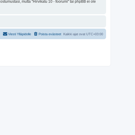
ostumustasi, mutta "Hirvikatu 10 - foorumi" tai phpBB ei ole
Viesti Ylläpidolle
Poista evästeet
Kaikki ajat ovat
UTC+03:00