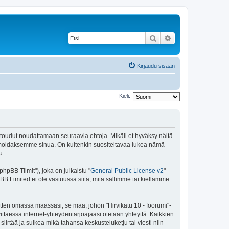
Etsi
Tarkennettu haku
Kirjaudu sisään
Kieli:
 sitoudut noudattamaan seuraavia ehtoja. Mikäli et hyväksy näitä
ormoidaksemme sinua. On kuitenkin suositeltavaa lukea nämä
u.
pBB Tiimit"), joka on julkaistu "
General Public License v2
" -
BB Limited ei ole vastuussa siitä, mitä sallimme tai kiellämme
itten omassa maassasi, se maa, johon "Hirvikatu 10 - foorumi"-
arvittaessa internet-yhteydentarjoajaasi otetaan yhteyttä. Kaikkien
iirtää ja sulkea mikä tahansa keskusteluketju tai viesti niin