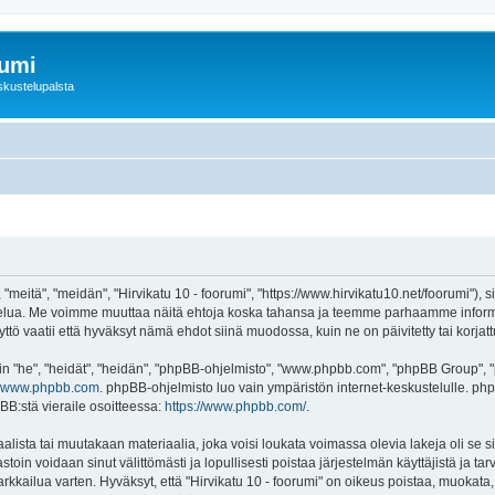
rumi
skustelupalsta
 "meitä", "meidän", "Hirvikatu 10 - foorumi", "https://www.hirvikatu10.net/foorumi"),
"-palvelua. Me voimme muuttaa näitä ehtoja koska tahansa ja teemme parhaamme inf
ttö vaatii että hyväksyt nämä ehdot siinä muodossa, kuin ne on päivitetty tai korjatt
"he", "heidät", "heidän", "phpBB-ohjelmisto", "www.phpbb.com", "phpBB Group", "ph
www.phpbb.com
. phpBB-ohjelmisto luo vain ympäristön internet-keskustelulle. php
BB:stä vieraile osoitteessa:
https://www.phpbb.com/
.
lista tai muutakaan materiaalia, joka voisi loukata voimassa olevia lakeja oli se s
vastoin voidaan sinut välittömästi ja lopullisesti poistaa järjestelmän käyttäjistä ja t
kkailua varten. Hyväksyt, että "Hirvikatu 10 - foorumi" on oikeus poistaa, muokata, s