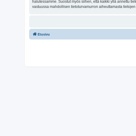
halutessamme. Suostut myös siihen, että kaikki yllä annettu tie
vastuussa mahdollisen tietoturvamurron aiheuttamasta tietojen v
Etusivu