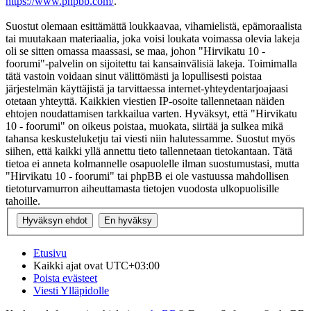
https://www.phpbb.com/
.
Suostut olemaan esittämättä loukkaavaa, vihamielistä, epämoraalista
tai muutakaan materiaalia, joka voisi loukata voimassa olevia lakeja
oli se sitten omassa maassasi, se maa, johon "Hirvikatu 10 -
foorumi"-palvelin on sijoitettu tai kansainvälisiä lakeja. Toimimalla
tätä vastoin voidaan sinut välittömästi ja lopullisesti poistaa
järjestelmän käyttäjistä ja tarvittaessa internet-yhteydentarjoajaasi
otetaan yhteyttä. Kaikkien viestien IP-osoite tallennetaan näiden
ehtojen noudattamisen tarkkailua varten. Hyväksyt, että "Hirvikatu
10 - foorumi" on oikeus poistaa, muokata, siirtää ja sulkea mikä
tahansa keskusteluketju tai viesti niin halutessamme. Suostut myös
siihen, että kaikki yllä annettu tieto tallennetaan tietokantaan. Tätä
tietoa ei anneta kolmannelle osapuolelle ilman suostumustasi, mutta
"Hirvikatu 10 - foorumi" tai phpBB ei ole vastuussa mahdollisen
tietoturvamurron aiheuttamasta tietojen vuodosta ulkopuolisille
tahoille.
Etusivu
Kaikki ajat ovat
UTC+03:00
Poista evästeet
Viesti Ylläpidolle