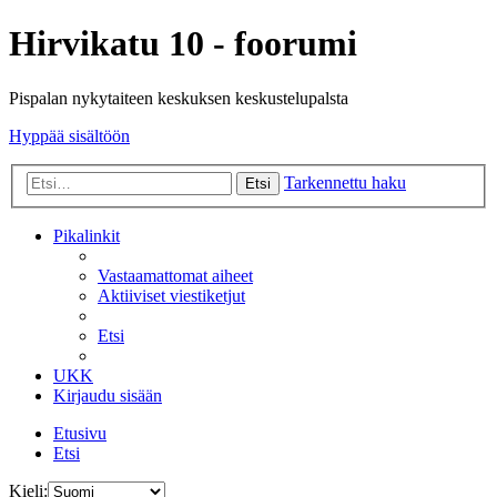
Hirvikatu 10 - foorumi
Pispalan nykytaiteen keskuksen keskustelupalsta
Hyppää sisältöön
Tarkennettu haku
Etsi
Pikalinkit
Vastaamattomat aiheet
Aktiiviset viestiketjut
Etsi
UKK
Kirjaudu sisään
Etusivu
Etsi
Kieli: