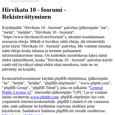
Hirvikatu 10 - foorumi -
Rekisteröityminen
Käyttämällä "Hirvikatu 10 - foorumi" palvelua (jälkeenpäin "me",
"meitä", "meidän", "Hirvikatu 10 - foorumi",
"https://www.hirvikatu10.net/foorumi"), sitoudut noudattamaan
seuraavia ehtoja. Mikäli et hyväksy näitä ehtoja, älä rekisteröidy
ja/tai käytä "Hirvikatu 10 - foorumi"-palvelua. Me voimme muuttaa
näitä ehtoja koska tahansa ja teemme parhaamme
informoidaksemme sinua. On kuitenkin suositeltavaa lukea nämä
ehdot säännöllisesti, koska "Hirvikatu 10 - foorumi"-palvelun käyttö
vaatii että hyväksyt nämä ehdot siinä muodossa, kuin ne on
päivitetty tai korjattu.
Keskustelufoorumimme käyttää phpBB-ohjelmistoa, (jälkeenpäin
"he", "heidät", "heidän", "phpBB-ohjelmisto", "www.phpbb.com",
"phpBB Group", "phpBB Tiimit"), joka on julkaistu "
General
Public License v2
" -lisenssillä (jälkeenpäin "GPL") ja se voidaan
ladata osoitteesta
www.phpbb.com
. phpBB-ohjelmisto luo vain
ympäristön internet-keskustelulle. phpBB Limited ei ole vastuussa
siitä, mitä sallimme tai kiellämme sopivana sisältönä ja/tai
käytöksenä. Saadaksesi lisätietoa phpBB:stä vieraile osoitteessa: