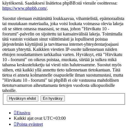
käytöksenä. Saadaksesi lisätietoa phpBB:stä vieraile osoitteessa:
https://www.phpbb.com/
.
Suostut olemaan esittämättä loukkaavaa, vihamielistä, epämoraalista
tai muutakaan materiaalia, joka voisi loukata voimassa olevia lakeja
oli se sitten omassa maassasi, se maa, johon "Hirvikatu 10 -
foorumi"-palvelin on sijoitettu tai kansainvälisiä lakeja. Toimimalla
tätä vastoin voidaan sinut välittömästi ja lopullisesti poistaa
järjestelmän käyttäjistä ja tarvittaessa internet-yhteydentarjoajaasi
otetaan yhteyttä. Kaikkien viestien IP-osoite tallennetaan näiden
ehtojen noudattamisen tarkkailua varten. Hyväksyt, että "Hirvikatu
10 - foorumi" on oikeus poistaa, muokata, siirtää ja sulkea mikä
tahansa keskusteluketju tai viesti niin halutessamme. Suostut myös
siihen, että kaikki yllä annettu tieto tallennetaan tietokantaan. Tätä
tietoa ei anneta kolmannelle osapuolelle ilman suostumustasi, mutta
"Hirvikatu 10 - foorumi" tai phpBB ei ole vastuussa mahdollisen
tietoturvamurron aiheuttamasta tietojen vuodosta ulkopuolisille
tahoille.
Etusivu
Kaikki ajat ovat
UTC+03:00
Poista evästeet