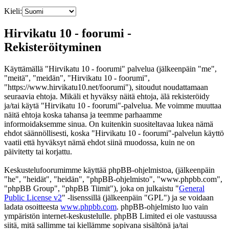
Kieli:
Hirvikatu 10 - foorumi -
Rekisteröityminen
Käyttämällä "Hirvikatu 10 - foorumi" palvelua (jälkeenpäin "me",
"meitä", "meidän", "Hirvikatu 10 - foorumi",
"https://www.hirvikatu10.net/foorumi"), sitoudut noudattamaan
seuraavia ehtoja. Mikäli et hyväksy näitä ehtoja, älä rekisteröidy
ja/tai käytä "Hirvikatu 10 - foorumi"-palvelua. Me voimme muuttaa
näitä ehtoja koska tahansa ja teemme parhaamme
informoidaksemme sinua. On kuitenkin suositeltavaa lukea nämä
ehdot säännöllisesti, koska "Hirvikatu 10 - foorumi"-palvelun käyttö
vaatii että hyväksyt nämä ehdot siinä muodossa, kuin ne on
päivitetty tai korjattu.
Keskustelufoorumimme käyttää phpBB-ohjelmistoa, (jälkeenpäin
"he", "heidät", "heidän", "phpBB-ohjelmisto", "www.phpbb.com",
"phpBB Group", "phpBB Tiimit"), joka on julkaistu "
General
Public License v2
" -lisenssillä (jälkeenpäin "GPL") ja se voidaan
ladata osoitteesta
www.phpbb.com
. phpBB-ohjelmisto luo vain
ympäristön internet-keskustelulle. phpBB Limited ei ole vastuussa
siitä, mitä sallimme tai kiellämme sopivana sisältönä ja/tai