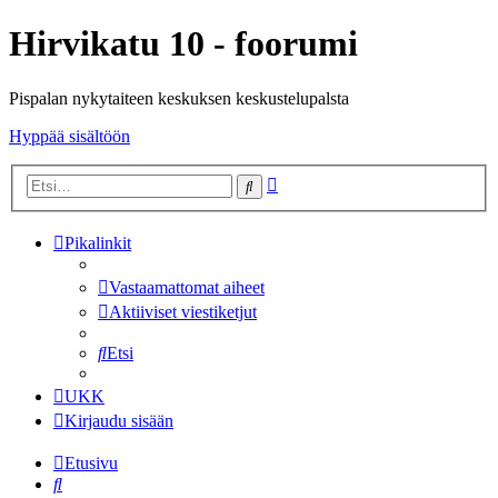
Hirvikatu 10 - foorumi
Pispalan nykytaiteen keskuksen keskustelupalsta
Hyppää sisältöön
Tarkennettu
Etsi
haku
Pikalinkit
Vastaamattomat aiheet
Aktiiviset viestiketjut
Etsi
UKK
Kirjaudu sisään
Etusivu
Etsi