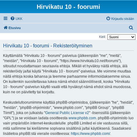
Hirvikatu 10 - foorumi
UKK
Kirjaudu sisään
E
Etusivu
t
Kieli:
s
Hirvikatu 10 - foorumi - Rekisteröityminen
i
Käyttämällä "Hirvikatu 10 - foorumi" palvelua (jälkeenpäin "me", "meitä",
"meidän", "Hirvikatu 10 - foorumi", "https://www.hirvikatu10.net/foorumi"),
sitoudut noudattamaan seuraavia ehtoja. Mikäli et hyväksy näitä ehtoja, älä
rekisteröidy ja/tai käytä "Hirvikatu 10 - foorumi"-palvelua. Me voimme muuttaa
näitä ehtoja koska tahansa ja teemme parhaamme informoidaksemme sinua.
On kuitenkin suositeltavaa lukea nämä ehdot säännöllisesti, koska "Hirvikatu
10 - foorumi"-palvelun käyttö vaatii että hyväksyt nämä ehdot siinä muodossa,
kuin ne on päivitetty tai korjattu.
Keskustelufoorumimme käyttää phpBB-ohjelmistoa, (jälkeenpäin "he", "heidät",
"heidän", "phpBB-ohjelmisto", "www.phpbb.com", "phpBB Group", "phpBB
Tiimit"), joka on julkaistu "
General Public License v2
" -lisenssillä (jälkeenpäin
"GPL") ja se voidaan ladata osoitteesta
www.phpbb.com
. phpBB-ohjelmisto luo
vain ympäristön internet-keskustelulle. phpBB Limited ei ole vastuussa siitä,
mitä sallimme tai kiellämme sopivana sisältönä ja/tai käytöksenä. Saadaksesi
lisätietoa phpBB:stä vieraile osoitteessa:
https://www.phpbb.com/
.