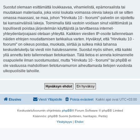
Suostut olemaan esittämättä loukkaavaa, vihamielistä, epämoraalista tai
muutakaan materiaalia, joka voisi loukata voimassa olevia lakeja oli se sitten
omassa maassasi, se maa, johon "Hirvikatu 10 - foorumi"-palvelin on sijoitettu
tai kansainvälisiä lakeja. Toimimalla tätä vastoin voidaan sinut välittömästi ja
lopullisesti poistaa järjestelmän käyttäjistä ja tarvittaessa internet-
yhteydentarjoajaasi otetaan yhteyttä. Kaikkien viestien IP-osoite tallennetaan
näiden ehtojen noudattamisen tarkkailua varten. Hyväksyt, että "Hirvikatu 10 -
foorumi" on oikeus poistaa, muokata, siirtää ja sulkea mikä tahansa
keskusteluketju tai viesti niin halutessamme. Suostut myös siihen, että kaikki
yllä annettu tieto tallennetaan tietokantaan. Tätä tietoa ei anneta kolmannelle
osapuolelle ilman suostumustasi, mutta "Hirvikatu 10 - foorumi" tai phpBB ei
ole vastuussa mahdollisen tietoturvamurron aiheuttamasta tietojen vuodosta
ulkopuolisille tahoille.
Etusivu
Viesti Ylläpidolle
Poista evästeet
Kaikki ajat ovat
UTC+03:00
Keskustelufoorumin ohjelmisto
phpBB
® Forum Software © phpBB Limited
Käännös: phpBB Suomi (lurttinen, harritapio, Pettis)
Yksityisyys
|
Ehdot