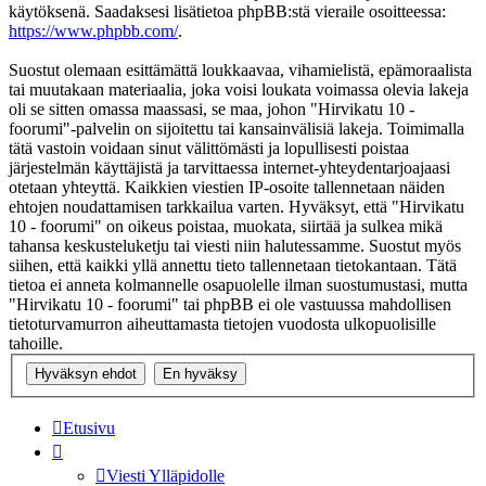
käytöksenä. Saadaksesi lisätietoa phpBB:stä vieraile osoitteessa:
https://www.phpbb.com/
.
Suostut olemaan esittämättä loukkaavaa, vihamielistä, epämoraalista
tai muutakaan materiaalia, joka voisi loukata voimassa olevia lakeja
oli se sitten omassa maassasi, se maa, johon "Hirvikatu 10 -
foorumi"-palvelin on sijoitettu tai kansainvälisiä lakeja. Toimimalla
tätä vastoin voidaan sinut välittömästi ja lopullisesti poistaa
järjestelmän käyttäjistä ja tarvittaessa internet-yhteydentarjoajaasi
otetaan yhteyttä. Kaikkien viestien IP-osoite tallennetaan näiden
ehtojen noudattamisen tarkkailua varten. Hyväksyt, että "Hirvikatu
10 - foorumi" on oikeus poistaa, muokata, siirtää ja sulkea mikä
tahansa keskusteluketju tai viesti niin halutessamme. Suostut myös
siihen, että kaikki yllä annettu tieto tallennetaan tietokantaan. Tätä
tietoa ei anneta kolmannelle osapuolelle ilman suostumustasi, mutta
"Hirvikatu 10 - foorumi" tai phpBB ei ole vastuussa mahdollisen
tietoturvamurron aiheuttamasta tietojen vuodosta ulkopuolisille
tahoille.
Etusivu
Viesti Ylläpidolle