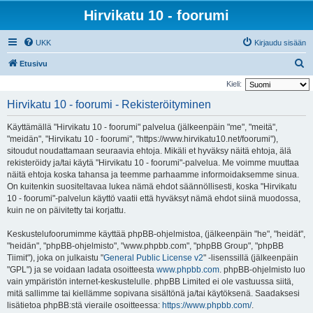
Hirvikatu 10 - foorumi
UKK
Kirjaudu sisään
E
Etusivu
t
Kieli:
s
Hirvikatu 10 - foorumi - Rekisteröityminen
i
Käyttämällä "Hirvikatu 10 - foorumi" palvelua (jälkeenpäin "me", "meitä",
"meidän", "Hirvikatu 10 - foorumi", "https://www.hirvikatu10.net/foorumi"),
sitoudut noudattamaan seuraavia ehtoja. Mikäli et hyväksy näitä ehtoja, älä
rekisteröidy ja/tai käytä "Hirvikatu 10 - foorumi"-palvelua. Me voimme muuttaa
näitä ehtoja koska tahansa ja teemme parhaamme informoidaksemme sinua.
On kuitenkin suositeltavaa lukea nämä ehdot säännöllisesti, koska "Hirvikatu
10 - foorumi"-palvelun käyttö vaatii että hyväksyt nämä ehdot siinä muodossa,
kuin ne on päivitetty tai korjattu.
Keskustelufoorumimme käyttää phpBB-ohjelmistoa, (jälkeenpäin "he", "heidät",
"heidän", "phpBB-ohjelmisto", "www.phpbb.com", "phpBB Group", "phpBB
Tiimit"), joka on julkaistu "
General Public License v2
" -lisenssillä (jälkeenpäin
"GPL") ja se voidaan ladata osoitteesta
www.phpbb.com
. phpBB-ohjelmisto luo
vain ympäristön internet-keskustelulle. phpBB Limited ei ole vastuussa siitä,
mitä sallimme tai kiellämme sopivana sisältönä ja/tai käytöksenä. Saadaksesi
lisätietoa phpBB:stä vieraile osoitteessa:
https://www.phpbb.com/
.