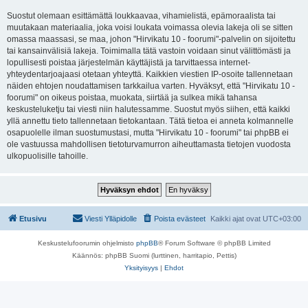
Suostut olemaan esittämättä loukkaavaa, vihamielistä, epämoraalista tai
muutakaan materiaalia, joka voisi loukata voimassa olevia lakeja oli se sitten
omassa maassasi, se maa, johon "Hirvikatu 10 - foorumi"-palvelin on sijoitettu
tai kansainvälisiä lakeja. Toimimalla tätä vastoin voidaan sinut välittömästi ja
lopullisesti poistaa järjestelmän käyttäjistä ja tarvittaessa internet-
yhteydentarjoajaasi otetaan yhteyttä. Kaikkien viestien IP-osoite tallennetaan
näiden ehtojen noudattamisen tarkkailua varten. Hyväksyt, että "Hirvikatu 10 -
foorumi" on oikeus poistaa, muokata, siirtää ja sulkea mikä tahansa
keskusteluketju tai viesti niin halutessamme. Suostut myös siihen, että kaikki
yllä annettu tieto tallennetaan tietokantaan. Tätä tietoa ei anneta kolmannelle
osapuolelle ilman suostumustasi, mutta "Hirvikatu 10 - foorumi" tai phpBB ei
ole vastuussa mahdollisen tietoturvamurron aiheuttamasta tietojen vuodosta
ulkopuolisille tahoille.
Etusivu
Viesti Ylläpidolle
Poista evästeet
Kaikki ajat ovat
UTC+03:00
Keskustelufoorumin ohjelmisto
phpBB
® Forum Software © phpBB Limited
Käännös: phpBB Suomi (lurttinen, harritapio, Pettis)
Yksityisyys
|
Ehdot