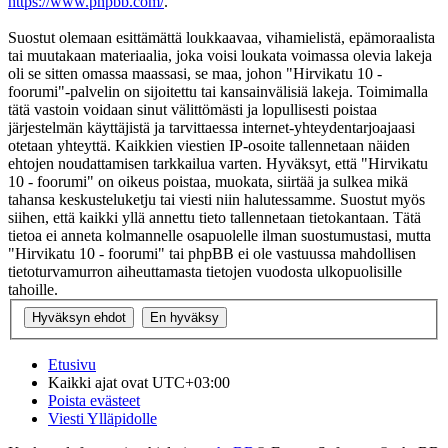
https://www.phpbb.com/
.
Suostut olemaan esittämättä loukkaavaa, vihamielistä, epämoraalista
tai muutakaan materiaalia, joka voisi loukata voimassa olevia lakeja
oli se sitten omassa maassasi, se maa, johon "Hirvikatu 10 -
foorumi"-palvelin on sijoitettu tai kansainvälisiä lakeja. Toimimalla
tätä vastoin voidaan sinut välittömästi ja lopullisesti poistaa
järjestelmän käyttäjistä ja tarvittaessa internet-yhteydentarjoajaasi
otetaan yhteyttä. Kaikkien viestien IP-osoite tallennetaan näiden
ehtojen noudattamisen tarkkailua varten. Hyväksyt, että "Hirvikatu
10 - foorumi" on oikeus poistaa, muokata, siirtää ja sulkea mikä
tahansa keskusteluketju tai viesti niin halutessamme. Suostut myös
siihen, että kaikki yllä annettu tieto tallennetaan tietokantaan. Tätä
tietoa ei anneta kolmannelle osapuolelle ilman suostumustasi, mutta
"Hirvikatu 10 - foorumi" tai phpBB ei ole vastuussa mahdollisen
tietoturvamurron aiheuttamasta tietojen vuodosta ulkopuolisille
tahoille.
Etusivu
Kaikki ajat ovat
UTC+03:00
Poista evästeet
Viesti Ylläpidolle