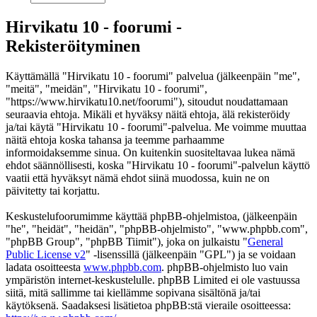
Hirvikatu 10 - foorumi -
Rekisteröityminen
Käyttämällä "Hirvikatu 10 - foorumi" palvelua (jälkeenpäin "me",
"meitä", "meidän", "Hirvikatu 10 - foorumi",
"https://www.hirvikatu10.net/foorumi"), sitoudut noudattamaan
seuraavia ehtoja. Mikäli et hyväksy näitä ehtoja, älä rekisteröidy
ja/tai käytä "Hirvikatu 10 - foorumi"-palvelua. Me voimme muuttaa
näitä ehtoja koska tahansa ja teemme parhaamme
informoidaksemme sinua. On kuitenkin suositeltavaa lukea nämä
ehdot säännöllisesti, koska "Hirvikatu 10 - foorumi"-palvelun käyttö
vaatii että hyväksyt nämä ehdot siinä muodossa, kuin ne on
päivitetty tai korjattu.
Keskustelufoorumimme käyttää phpBB-ohjelmistoa, (jälkeenpäin
"he", "heidät", "heidän", "phpBB-ohjelmisto", "www.phpbb.com",
"phpBB Group", "phpBB Tiimit"), joka on julkaistu "
General
Public License v2
" -lisenssillä (jälkeenpäin "GPL") ja se voidaan
ladata osoitteesta
www.phpbb.com
. phpBB-ohjelmisto luo vain
ympäristön internet-keskustelulle. phpBB Limited ei ole vastuussa
siitä, mitä sallimme tai kiellämme sopivana sisältönä ja/tai
käytöksenä. Saadaksesi lisätietoa phpBB:stä vieraile osoitteessa: