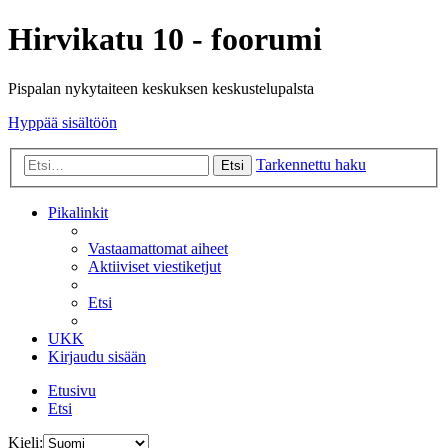
Hirvikatu 10 - foorumi
Pispalan nykytaiteen keskuksen keskustelupalsta
Hyppää sisältöön
Tarkennettu haku
Etsi
Pikalinkit
Vastaamattomat aiheet
Aktiiviset viestiketjut
Etsi
UKK
Kirjaudu sisään
Etusivu
Etsi
Kieli: