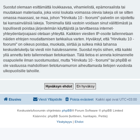
Suostut olemaan esittämättä loukkaavaa, vihamielistä, epämoraalista tai
muutakaan materiaalia, joka voisi loukata voimassa olevia lakeja oli se sitten
omassa maassasi, se maa, johon "Hirvikatu 10 - foorumi"-palvelin on sijoitettu
tai kansainvälisiä lakeja. Toimimalla tätä vastoin voidaan sinut välittömästi ja
lopullisesti poistaa järjestelmän käyttäjistä ja tarvittaessa internet-
yhteydentarjoajaasi otetaan yhteyttä. Kaikkien viestien IP-osoite tallennetaan
näiden ehtojen noudattamisen tarkkailua varten. Hyväksyt, että "Hirvikatu 10 -
foorumi" on oikeus poistaa, muokata, siirtää ja sulkea mikä tahansa
keskusteluketju tai viesti niin halutessamme. Suostut myös siihen, että kaikki
yllä annettu tieto tallennetaan tietokantaan. Tätä tietoa ei anneta kolmannelle
osapuolelle ilman suostumustasi, mutta "Hirvikatu 10 - foorumi" tai phpBB ei
ole vastuussa mahdollisen tietoturvamurron aiheuttamasta tietojen vuodosta
ulkopuolisille tahoille.
Etusivu
Viesti Ylläpidolle
Poista evästeet
Kaikki ajat ovat
UTC+03:00
Keskustelufoorumin ohjelmisto
phpBB
® Forum Software © phpBB Limited
Käännös: phpBB Suomi (lurttinen, harritapio, Pettis)
Yksityisyys
|
Ehdot