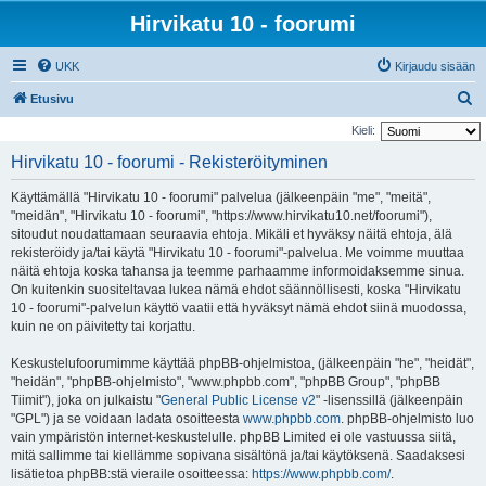
Hirvikatu 10 - foorumi
UKK
Kirjaudu sisään
E
Etusivu
t
Kieli:
s
Hirvikatu 10 - foorumi - Rekisteröityminen
i
Käyttämällä "Hirvikatu 10 - foorumi" palvelua (jälkeenpäin "me", "meitä",
"meidän", "Hirvikatu 10 - foorumi", "https://www.hirvikatu10.net/foorumi"),
sitoudut noudattamaan seuraavia ehtoja. Mikäli et hyväksy näitä ehtoja, älä
rekisteröidy ja/tai käytä "Hirvikatu 10 - foorumi"-palvelua. Me voimme muuttaa
näitä ehtoja koska tahansa ja teemme parhaamme informoidaksemme sinua.
On kuitenkin suositeltavaa lukea nämä ehdot säännöllisesti, koska "Hirvikatu
10 - foorumi"-palvelun käyttö vaatii että hyväksyt nämä ehdot siinä muodossa,
kuin ne on päivitetty tai korjattu.
Keskustelufoorumimme käyttää phpBB-ohjelmistoa, (jälkeenpäin "he", "heidät",
"heidän", "phpBB-ohjelmisto", "www.phpbb.com", "phpBB Group", "phpBB
Tiimit"), joka on julkaistu "
General Public License v2
" -lisenssillä (jälkeenpäin
"GPL") ja se voidaan ladata osoitteesta
www.phpbb.com
. phpBB-ohjelmisto luo
vain ympäristön internet-keskustelulle. phpBB Limited ei ole vastuussa siitä,
mitä sallimme tai kiellämme sopivana sisältönä ja/tai käytöksenä. Saadaksesi
lisätietoa phpBB:stä vieraile osoitteessa:
https://www.phpbb.com/
.