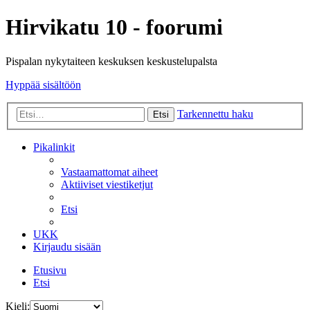
Hirvikatu 10 - foorumi
Pispalan nykytaiteen keskuksen keskustelupalsta
Hyppää sisältöön
Tarkennettu haku
Etsi
Pikalinkit
Vastaamattomat aiheet
Aktiiviset viestiketjut
Etsi
UKK
Kirjaudu sisään
Etusivu
Etsi
Kieli: