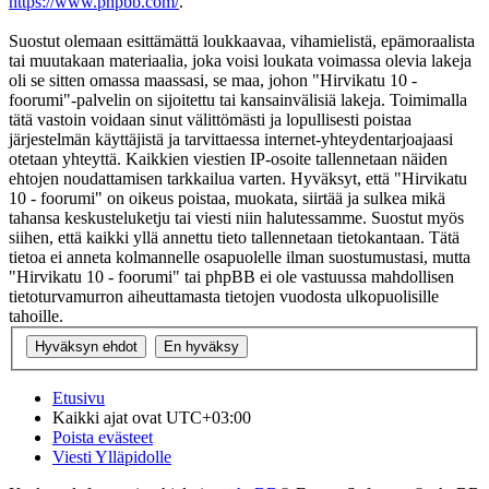
https://www.phpbb.com/
.
Suostut olemaan esittämättä loukkaavaa, vihamielistä, epämoraalista
tai muutakaan materiaalia, joka voisi loukata voimassa olevia lakeja
oli se sitten omassa maassasi, se maa, johon "Hirvikatu 10 -
foorumi"-palvelin on sijoitettu tai kansainvälisiä lakeja. Toimimalla
tätä vastoin voidaan sinut välittömästi ja lopullisesti poistaa
järjestelmän käyttäjistä ja tarvittaessa internet-yhteydentarjoajaasi
otetaan yhteyttä. Kaikkien viestien IP-osoite tallennetaan näiden
ehtojen noudattamisen tarkkailua varten. Hyväksyt, että "Hirvikatu
10 - foorumi" on oikeus poistaa, muokata, siirtää ja sulkea mikä
tahansa keskusteluketju tai viesti niin halutessamme. Suostut myös
siihen, että kaikki yllä annettu tieto tallennetaan tietokantaan. Tätä
tietoa ei anneta kolmannelle osapuolelle ilman suostumustasi, mutta
"Hirvikatu 10 - foorumi" tai phpBB ei ole vastuussa mahdollisen
tietoturvamurron aiheuttamasta tietojen vuodosta ulkopuolisille
tahoille.
Etusivu
Kaikki ajat ovat
UTC+03:00
Poista evästeet
Viesti Ylläpidolle