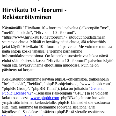
Hirvikatu 10 - foorumi -
Rekisteröityminen
Käyttämällä "Hirvikatu 10 - foorumi" palvelua (jälkeenpäin "me",
"meitä", "meidän", "Hirvikatu 10 - foorumi",
"https://www.hirvikatu10.net/foorumi"), sitoudut noudattamaan
seuraavia ehtoja. Mikäli et hyväksy näitä ehtoja, älä rekisteröidy
ja/tai käytä "Hirvikatu 10 - foorumi"-palvelua. Me voimme muuttaa
näitä ehtoja koska tahansa ja teemme parhaamme
informoidaksemme sinua. On kuitenkin suositeltavaa lukea nämä
ehdot säännöllisesti, koska "Hirvikatu 10 - foorumi"-palvelun käyttö
vaatii että hyväksyt nämä ehdot siinä muodossa, kuin ne on
päivitetty tai korjattu.
Keskustelufoorumimme käyttää phpBB-ohjelmistoa, (jälkeenpäin
"he", "heidät", "heidän", "phpBB-ohjelmisto", "www.phpbb.com",
"phpBB Group", "phpBB Tiimit"), joka on julkaistu "
General
Public License v2
" -lisenssillä (jälkeenpäin "GPL") ja se voidaan
ladata osoitteesta
www.phpbb.com
. phpBB-ohjelmisto luo vain
ympäristön internet-keskustelulle. phpBB Limited ei ole vastuussa
siitä, mitä sallimme tai kiellämme sopivana sisältönä ja/tai
käytöksenä. Saadaksesi lisätietoa phpBB:stä vieraile osoitteessa: