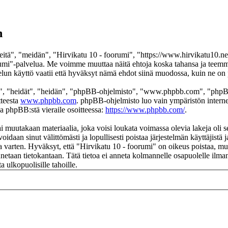
n
itä", "meidän", "Hirvikatu 10 - foorumi", "https://www.hirvikatu10.net
 foorumi"-palvelua. Me voimme muuttaa näitä ehtoja koska tahansa ja t
un käyttö vaatii että hyväksyt nämä ehdot siinä muodossa, kuin ne on pä
", "heidät", "heidän", "phpBB-ohjelmisto", "www.phpbb.com", "phpBB
tteesta
www.phpbb.com
. phpBB-ohjelmisto luo vain ympäristön interne
oa phpBB:stä vieraile osoitteessa:
https://www.phpbb.com/
.
i muutakaan materiaalia, joka voisi loukata voimassa olevia lakeja oli 
voidaan sinut välittömästi ja lopullisesti poistaa järjestelmän käyttäjistä
 varten. Hyväksyt, että "Hirvikatu 10 - foorumi" on oikeus poistaa, muok
ennetaan tietokantaan. Tätä tietoa ei anneta kolmannelle osapuolelle ilm
 ulkopuolisille tahoille.