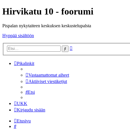
Hirvikatu 10 - foorumi
Pispalan nykytaiteen keskuksen keskustelupalsta
Hyppää sisältöön
Tarkennettu
Etsi
haku
Pikalinkit
Vastaamattomat aiheet
Aktiiviset viestiketjut
Etsi
UKK
Kirjaudu sisään
Etusivu
Etsi