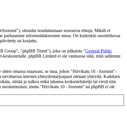
/foorumi"), sitoudut noudattamaan seuraavia ehtoja. Mikäli et
eemme parhaamme informoidaksemme sinua. On kuitenkin suositeltavaa
ivitetty tai korjattu.
 Group", "phpBB Tiimit"), joka on julkaistu "
General Public
t-keskustelulle. phpBB Limited ei ole vastuussa siitä, mitä sallimme
se sitten omassa maassasi, se maa, johon "Hirvikatu 10 - foorumi"-
 ja tarvittaessa internet-yhteydentarjoajaasi otetaan yhteyttä. Kaikkien
ata, siirtää ja sulkea mikä tahansa keskusteluketju tai viesti niin
an suostumustasi, mutta "Hirvikatu 10 - foorumi" tai phpBB ei ole