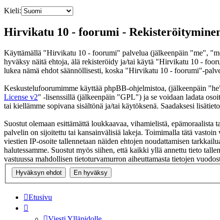
Kieli:
Hirvikatu 10 - foorumi - Rekisteröitymine
Käyttämällä "Hirvikatu 10 - foorumi" palvelua (jälkeenpäin "me", "me
hyväksy näitä ehtoja, älä rekisteröidy ja/tai käytä "Hirvikatu 10 -
lukea nämä ehdot säännöllisesti, koska "Hirvikatu 10 - foorumi"-palvel
Keskustelufoorumimme käyttää phpBB-ohjelmistoa, (jälkeenpäin "he
License v2
" -lisenssillä (jälkeenpäin "GPL") ja se voidaan ladata osoi
tai kiellämme sopivana sisältönä ja/tai käytöksenä. Saadaksesi lisätiet
Suostut olemaan esittämättä loukkaavaa, vihamielistä, epämoraalista ta
palvelin on sijoitettu tai kansainvälisiä lakeja. Toimimalla tätä vastoin 
viestien IP-osoite tallennetaan näiden ehtojen noudattamisen tarkkailua
halutessamme. Suostut myös siihen, että kaikki yllä annettu tieto tall
vastuussa mahdollisen tietoturvamurron aiheuttamasta tietojen vuodosta
Etusivu
Viesti Ylläpidolle