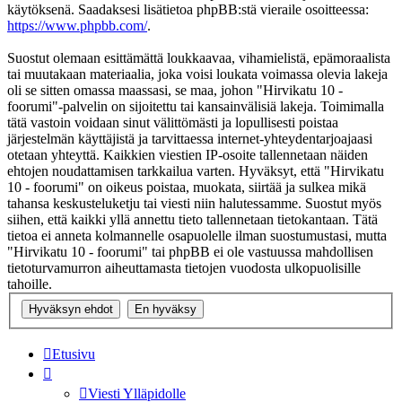
käytöksenä. Saadaksesi lisätietoa phpBB:stä vieraile osoitteessa:
https://www.phpbb.com/
.
Suostut olemaan esittämättä loukkaavaa, vihamielistä, epämoraalista
tai muutakaan materiaalia, joka voisi loukata voimassa olevia lakeja
oli se sitten omassa maassasi, se maa, johon "Hirvikatu 10 -
foorumi"-palvelin on sijoitettu tai kansainvälisiä lakeja. Toimimalla
tätä vastoin voidaan sinut välittömästi ja lopullisesti poistaa
järjestelmän käyttäjistä ja tarvittaessa internet-yhteydentarjoajaasi
otetaan yhteyttä. Kaikkien viestien IP-osoite tallennetaan näiden
ehtojen noudattamisen tarkkailua varten. Hyväksyt, että "Hirvikatu
10 - foorumi" on oikeus poistaa, muokata, siirtää ja sulkea mikä
tahansa keskusteluketju tai viesti niin halutessamme. Suostut myös
siihen, että kaikki yllä annettu tieto tallennetaan tietokantaan. Tätä
tietoa ei anneta kolmannelle osapuolelle ilman suostumustasi, mutta
"Hirvikatu 10 - foorumi" tai phpBB ei ole vastuussa mahdollisen
tietoturvamurron aiheuttamasta tietojen vuodosta ulkopuolisille
tahoille.
Etusivu
Viesti Ylläpidolle