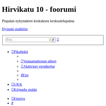
Hirvikatu 10 - foorumi
Pispalan nykytaiteen keskuksen keskustelupalsta
Hyppää sisältöön
Tarkennettu
Etsi
haku
Pikalinkit
Vastaamattomat aiheet
Aktiiviset viestiketjut
Etsi
UKK
Kirjaudu sisään
Etusivu
Etsi