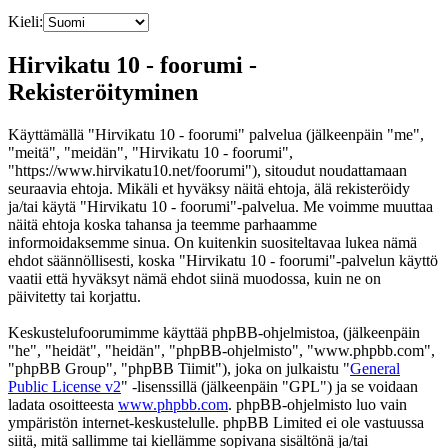
Kieli:
Hirvikatu 10 - foorumi -
Rekisteröityminen
Käyttämällä "Hirvikatu 10 - foorumi" palvelua (jälkeenpäin "me",
"meitä", "meidän", "Hirvikatu 10 - foorumi",
"https://www.hirvikatu10.net/foorumi"), sitoudut noudattamaan
seuraavia ehtoja. Mikäli et hyväksy näitä ehtoja, älä rekisteröidy
ja/tai käytä "Hirvikatu 10 - foorumi"-palvelua. Me voimme muuttaa
näitä ehtoja koska tahansa ja teemme parhaamme
informoidaksemme sinua. On kuitenkin suositeltavaa lukea nämä
ehdot säännöllisesti, koska "Hirvikatu 10 - foorumi"-palvelun käyttö
vaatii että hyväksyt nämä ehdot siinä muodossa, kuin ne on
päivitetty tai korjattu.
Keskustelufoorumimme käyttää phpBB-ohjelmistoa, (jälkeenpäin
"he", "heidät", "heidän", "phpBB-ohjelmisto", "www.phpbb.com",
"phpBB Group", "phpBB Tiimit"), joka on julkaistu "
General
Public License v2
" -lisenssillä (jälkeenpäin "GPL") ja se voidaan
ladata osoitteesta
www.phpbb.com
. phpBB-ohjelmisto luo vain
ympäristön internet-keskustelulle. phpBB Limited ei ole vastuussa
siitä, mitä sallimme tai kiellämme sopivana sisältönä ja/tai