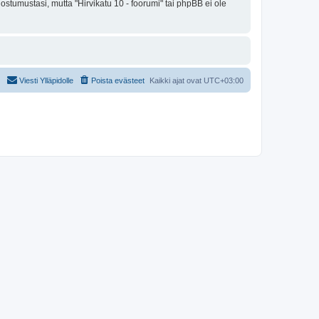
ostumustasi, mutta "Hirvikatu 10 - foorumi" tai phpBB ei ole
Viesti Ylläpidolle
Poista evästeet
Kaikki ajat ovat
UTC+03:00