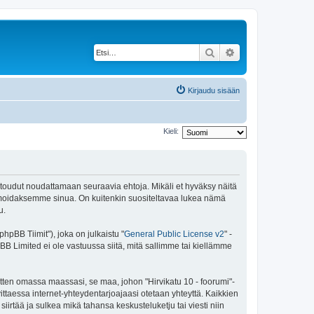
Etsi
Tarkennettu haku
Kirjaudu sisään
Kieli:
 sitoudut noudattamaan seuraavia ehtoja. Mikäli et hyväksy näitä
ormoidaksemme sinua. On kuitenkin suositeltavaa lukea nämä
u.
pBB Tiimit"), joka on julkaistu "
General Public License v2
" -
BB Limited ei ole vastuussa siitä, mitä sallimme tai kiellämme
itten omassa maassasi, se maa, johon "Hirvikatu 10 - foorumi"-
arvittaessa internet-yhteydentarjoajaasi otetaan yhteyttä. Kaikkien
iirtää ja sulkea mikä tahansa keskusteluketju tai viesti niin