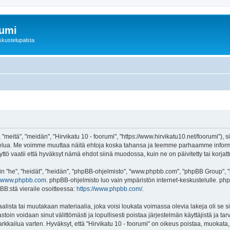
rumi
skustelupalsta
 "meitä", "meidän", "Hirvikatu 10 - foorumi", "https://www.hirvikatu10.net/foorumi"),
"-palvelua. Me voimme muuttaa näitä ehtoja koska tahansa ja teemme parhaamme inf
ttö vaatii että hyväksyt nämä ehdot siinä muodossa, kuin ne on päivitetty tai korjatt
"he", "heidät", "heidän", "phpBB-ohjelmisto", "www.phpbb.com", "phpBB Group", "ph
www.phpbb.com
. phpBB-ohjelmisto luo vain ympäristön internet-keskustelulle. php
BB:stä vieraile osoitteessa:
https://www.phpbb.com/
.
lista tai muutakaan materiaalia, joka voisi loukata voimassa olevia lakeja oli se s
vastoin voidaan sinut välittömästi ja lopullisesti poistaa järjestelmän käyttäjistä ja t
kkailua varten. Hyväksyt, että "Hirvikatu 10 - foorumi" on oikeus poistaa, muokata, s