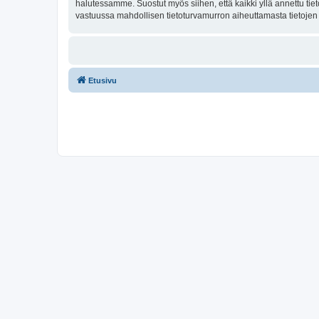
halutessamme. Suostut myös siihen, että kaikki yllä annettu tie
vastuussa mahdollisen tietoturvamurron aiheuttamasta tietojen v
Etusivu