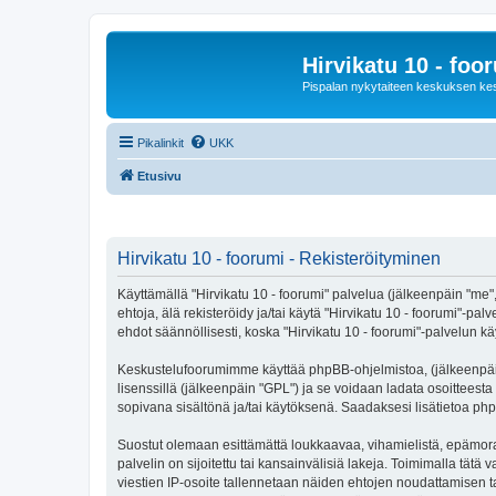
Hirvikatu 10 - foo
Pispalan nykytaiteen keskuksen ke
Pikalinkit
UKK
Etusivu
Hirvikatu 10 - foorumi - Rekisteröityminen
Käyttämällä "Hirvikatu 10 - foorumi" palvelua (jälkeenpäin "me",
ehtoja, älä rekisteröidy ja/tai käytä "Hirvikatu 10 - foorumi
ehdot säännöllisesti, koska "Hirvikatu 10 - foorumi"-palvelun käy
Keskustelufoorumimme käyttää phpBB-ohjelmistoa, (jälkeenpäin 
lisenssillä (jälkeenpäin "GPL") ja se voidaan ladata osoitteesta
sopivana sisältönä ja/tai käytöksenä. Saadaksesi lisätietoa php
Suostut olemaan esittämättä loukkaavaa, vihamielistä, epämoraa
palvelin on sijoitettu tai kansainvälisiä lakeja. Toimimalla tätä 
viestien IP-osoite tallennetaan näiden ehtojen noudattamisen tar