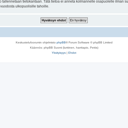
to tallennetaan tietokantaan. Tätä tietoa ei anneta kolmannelle osapuolelle ilman su
uodosta ulkopuolisille tahoille.
Keskustelufoorumin ohjelmisto
phpBB
® Forum Software © phpBB Limited
Käännös: phpBB Suomi (lurttinen, harritapio, Pettis)
Yksityisyys
|
Ehdot