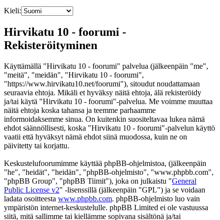
Kieli:
Hirvikatu 10 - foorumi -
Rekisteröityminen
Käyttämällä "Hirvikatu 10 - foorumi" palvelua (jälkeenpäin "me",
"meitä", "meidän", "Hirvikatu 10 - foorumi",
"https://www.hirvikatu10.net/foorumi"), sitoudut noudattamaan
seuraavia ehtoja. Mikäli et hyväksy näitä ehtoja, älä rekisteröidy
ja/tai käytä "Hirvikatu 10 - foorumi"-palvelua. Me voimme muuttaa
näitä ehtoja koska tahansa ja teemme parhaamme
informoidaksemme sinua. On kuitenkin suositeltavaa lukea nämä
ehdot säännöllisesti, koska "Hirvikatu 10 - foorumi"-palvelun käyttö
vaatii että hyväksyt nämä ehdot siinä muodossa, kuin ne on
päivitetty tai korjattu.
Keskustelufoorumimme käyttää phpBB-ohjelmistoa, (jälkeenpäin
"he", "heidät", "heidän", "phpBB-ohjelmisto", "www.phpbb.com",
"phpBB Group", "phpBB Tiimit"), joka on julkaistu "
General
Public License v2
" -lisenssillä (jälkeenpäin "GPL") ja se voidaan
ladata osoitteesta
www.phpbb.com
. phpBB-ohjelmisto luo vain
ympäristön internet-keskustelulle. phpBB Limited ei ole vastuussa
siitä, mitä sallimme tai kiellämme sopivana sisältönä ja/tai