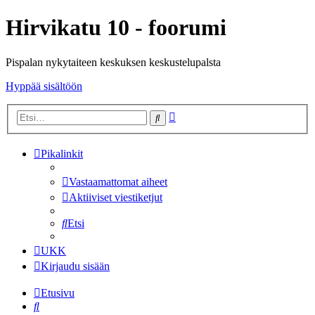
Hirvikatu 10 - foorumi
Pispalan nykytaiteen keskuksen keskustelupalsta
Hyppää sisältöön
Tarkennettu
Etsi
haku
Pikalinkit
Vastaamattomat aiheet
Aktiiviset viestiketjut
Etsi
UKK
Kirjaudu sisään
Etusivu
Etsi