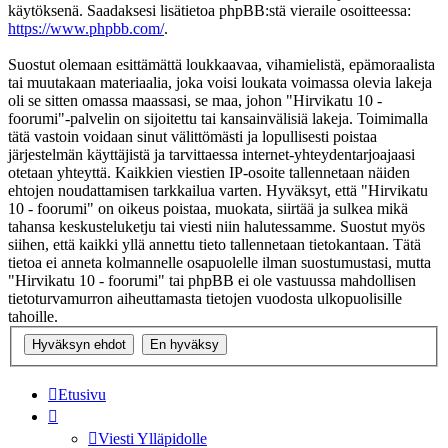
käytöksenä. Saadaksesi lisätietoa phpBB:stä vieraile osoitteessa:
https://www.phpbb.com/
.
Suostut olemaan esittämättä loukkaavaa, vihamielistä, epämoraalista
tai muutakaan materiaalia, joka voisi loukata voimassa olevia lakeja
oli se sitten omassa maassasi, se maa, johon "Hirvikatu 10 -
foorumi"-palvelin on sijoitettu tai kansainvälisiä lakeja. Toimimalla
tätä vastoin voidaan sinut välittömästi ja lopullisesti poistaa
järjestelmän käyttäjistä ja tarvittaessa internet-yhteydentarjoajaasi
otetaan yhteyttä. Kaikkien viestien IP-osoite tallennetaan näiden
ehtojen noudattamisen tarkkailua varten. Hyväksyt, että "Hirvikatu
10 - foorumi" on oikeus poistaa, muokata, siirtää ja sulkea mikä
tahansa keskusteluketju tai viesti niin halutessamme. Suostut myös
siihen, että kaikki yllä annettu tieto tallennetaan tietokantaan. Tätä
tietoa ei anneta kolmannelle osapuolelle ilman suostumustasi, mutta
"Hirvikatu 10 - foorumi" tai phpBB ei ole vastuussa mahdollisen
tietoturvamurron aiheuttamasta tietojen vuodosta ulkopuolisille
tahoille.
Etusivu
Viesti Ylläpidolle