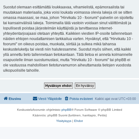
Suostut olemaan esittämättä loukkaavaa, vihamielistä, epämoraalista tai
muutakaan materiaalia, joka voisi loukata voimassa olevia lakeja oli se sitten
omassa maassasi, se maa, johon "Hirvikatu 10 - foorumi"-palvelin on sijoitettu
tai kansainvälisiä lakeja. Toimimalla tätä vastoin voidaan sinut välittömästi ja
lopullisesti poistaa järjestelmän käyttäjistä ja tarvittaessa internet-
yhteydentarjoajaasi otetaan yhteyttä. Kaikkien viestien IP-osoite tallennetaan
näiden ehtojen noudattamisen tarkkailua varten. Hyväksyt, että "Hirvikatu 10 -
foorumi" on oikeus poistaa, muokata, siirtää ja sulkea mikä tahansa
keskusteluketju tai viesti niin halutessamme. Suostut myös siihen, että kaikki
yllä annettu tieto tallennetaan tietokantaan. Tätä tietoa ei anneta kolmannelle
osapuolelle ilman suostumustasi, mutta "Hirvikatu 10 - foorumi" tai phpBB ei
ole vastuussa mahdollisen tietoturvamurron aiheuttamasta tietojen vuodosta
ulkopuolisille tahoille.
Etusivu
Viesti Ylläpidolle
Poista evästeet
Kaikki ajat ovat
UTC+03:00
Keskustelufoorumin ohjelmisto
phpBB
® Forum Software © phpBB Limited
Käännös: phpBB Suomi (lurttinen, harritapio, Pettis)
Yksityisyys
|
Ehdot