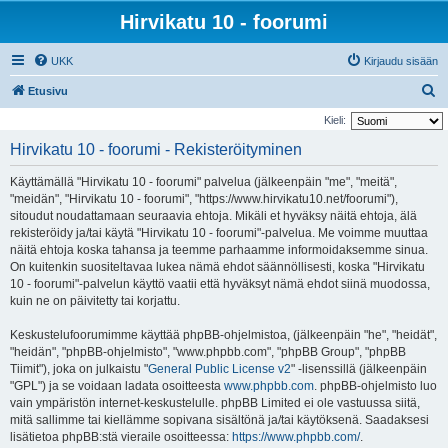
Hirvikatu 10 - foorumi
UKK
Kirjaudu sisään
E
Etusivu
t
Kieli:
s
Hirvikatu 10 - foorumi - Rekisteröityminen
i
Käyttämällä "Hirvikatu 10 - foorumi" palvelua (jälkeenpäin "me", "meitä",
"meidän", "Hirvikatu 10 - foorumi", "https://www.hirvikatu10.net/foorumi"),
sitoudut noudattamaan seuraavia ehtoja. Mikäli et hyväksy näitä ehtoja, älä
rekisteröidy ja/tai käytä "Hirvikatu 10 - foorumi"-palvelua. Me voimme muuttaa
näitä ehtoja koska tahansa ja teemme parhaamme informoidaksemme sinua.
On kuitenkin suositeltavaa lukea nämä ehdot säännöllisesti, koska "Hirvikatu
10 - foorumi"-palvelun käyttö vaatii että hyväksyt nämä ehdot siinä muodossa,
kuin ne on päivitetty tai korjattu.
Keskustelufoorumimme käyttää phpBB-ohjelmistoa, (jälkeenpäin "he", "heidät",
"heidän", "phpBB-ohjelmisto", "www.phpbb.com", "phpBB Group", "phpBB
Tiimit"), joka on julkaistu "
General Public License v2
" -lisenssillä (jälkeenpäin
"GPL") ja se voidaan ladata osoitteesta
www.phpbb.com
. phpBB-ohjelmisto luo
vain ympäristön internet-keskustelulle. phpBB Limited ei ole vastuussa siitä,
mitä sallimme tai kiellämme sopivana sisältönä ja/tai käytöksenä. Saadaksesi
lisätietoa phpBB:stä vieraile osoitteessa:
https://www.phpbb.com/
.